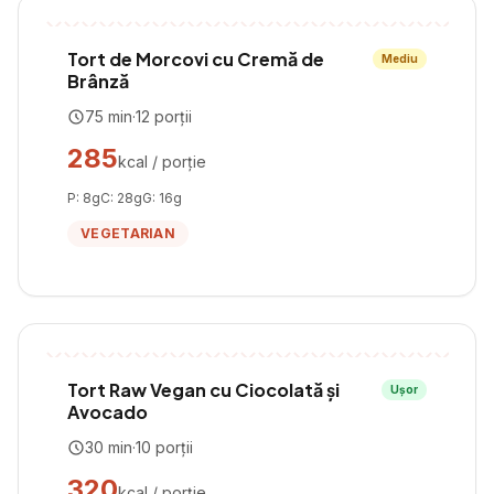
Tort de Morcovi cu Cremă de
Mediu
Brânză
75
min
·
12
porții
285
kcal / porție
P:
8
g
C:
28
g
G:
16
g
VEGETARIAN
Tort Raw Vegan cu Ciocolată și
Ușor
Avocado
30
min
·
10
porții
320
kcal / porție