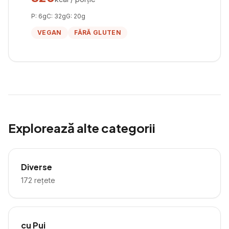
P:
6
g
C:
32
g
G:
20
g
VEGAN
FĂRĂ GLUTEN
Explorează alte categorii
Diverse
172
rețete
cu Pui