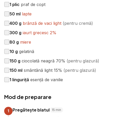
1
plic
praf de copt
50
ml
lapte
400
g
brânză de vaci light
(
pentru cremă
)
300
g
iaurt grecesc 2%
80
g
miere
10
g
gelatină
150
g
ciocolată neagră 70%
(
pentru glazură
)
150
ml
smântână light 15%
(
pentru glazură
)
1
linguriță
esență de vanilie
Mod de preparare
Pregătește blatul
15
min
1