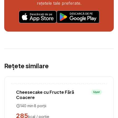
rețetele tale preferate.
Rețete similare
Cheesecake cu Fructe Fără
Ușor
Coacere
140
min
·
8
porții
285
kcal / porție