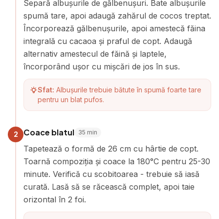
Separă albușurile de gălbenușuri. Bate albușurile
spumă tare, apoi adaugă zahărul de cocos treptat.
Încorporează gălbenușurile, apoi amestecă făina
integrală cu cacaoa și praful de copt. Adaugă
alternativ amestecul de făină și laptele,
încorporând ușor cu mișcări de jos în sus.
Sfat:
Albușurile trebuie bătute în spumă foarte tare
pentru un blat pufos.
Coace blatul
35
min
2
Tapetează o formă de 26 cm cu hârtie de copt.
Toarnă compoziția și coace la 180°C pentru 25-30
minute. Verifică cu scobitoarea - trebuie să iasă
curată. Lasă să se răcească complet, apoi taie
orizontal în 2 foi.