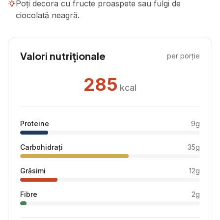
Poți decora cu fructe proaspete sau fulgi de
ciocolată neagră.
Valori nutriționale
per porție
285
kcal
Proteine
9
g
Carbohidrați
35
g
Grăsimi
12
g
Fibre
2
g