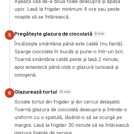
Așează cea de-a doua foaie deasupra și apasă
ușor. Lasă la frigider minimum 4 ore sau peste
noapte să se întărească.
Pregătește glazura de ciocolată
8
min
5
Încălzește smântâna până este caldă (nu fiartă).
Sparge ciocolata în bucăți și pune-o într-un bol.
Toarnă smântâna caldă peste și lasă 2 minute,
apoi amestecă până obții o glazură lucioasă și
omogenă.
Glazurează tortul
10
min
6
Scoate tortul din frigider și din cercul detașabil.
Toarnă glazura de ciocolată deasupra și întinde-o
uniform cu o spatulă, lăsând-o să se scurgă pe
margini. Lasă la frigider 30 minute să se întărească
glazura înainte de servire.