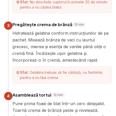
Sfat:
Nu deschide cuptorul în primele 20 de minute
pentru a nu cădea blatul.
Pregătește crema de brânză
10
min
3
Hidratează gelatina conform instrucțiunilor de pe
pachet. Mixează brânza de vaci cu iaurtul
grecesc, mierea și esența de vanilie până obții o
cremă fină. Încălzește ușor gelatina și
încorporeaz-o în cremă, amestecând rapid.
Sfat:
Gelatina trebuie să fie călduță, nu fierbinte,
pentru a nu tăia crema.
Asamblează tortul
10
min
4
Pune prima foaie de blat într-un cerc detașabil.
Toarnă crema de brânză peste și nivelează.