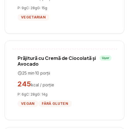
P:
9
g
C:
28
g
G:
15
g
VEGETARIAN
Prăjitură cu Cremă de Ciocolată și
Ușor
Avocado
25
min
·
10
porții
245
kcal / porție
P:
6
g
C:
28
g
G:
14
g
VEGAN
FĂRĂ GLUTEN