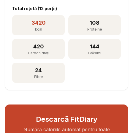
Total rețetă (
12
porții)
3420
108
kcal
Proteine
420
144
Carbohidrați
Grăsimi
24
Fibre
Descarcă FitDiary
Numără caloriile automat pentru toate