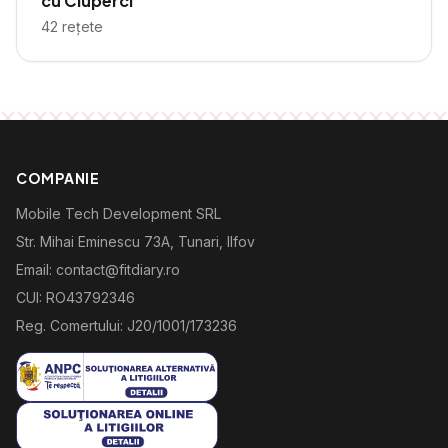
cu Ciuperci
42
rețete
COMPANIE
Mobile Tech Development SRL
Str. Mihai Eminescu 73A, Tunari, Ilfov
Email: contact@fitdiary.ro
CUI: RO43792346
Reg. Comertului: J20/1001/173236