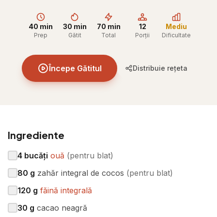
40 min
30 min
70 min
12
Mediu
Prep
Gătit
Total
Porții
Dificultate
Începe Gătitul
Distribuie rețeta
Ingrediente
4
bucăți
ouă
(
pentru blat
)
80
g
zahăr integral de cocos
(
pentru blat
)
120
g
făină integrală
30
g
cacao neagră