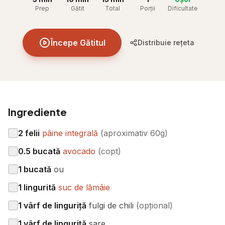
Prep
Gătit
Total
Porții
Dificultate
Începe Gătitul
Distribuie rețeta
Ingrediente
2
felii
pâine integrală
(
aproximativ 60g
)
0.5
bucată
avocado
(
copt
)
1
bucată
ou
1
lingurită
suc de lămâie
1
vârf de linguriță
fulgi de chili
(
opțional
)
1
vârf de linguriță
sare