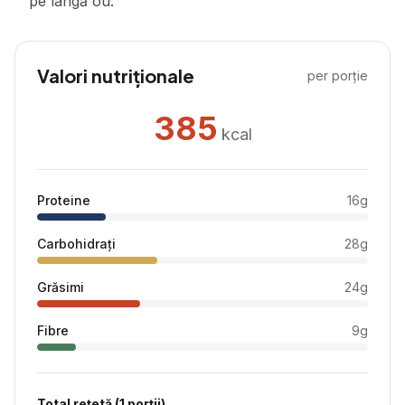
pe lângă ou.
Valori nutriționale
per porție
385
kcal
Proteine
16
g
Carbohidrați
28
g
Grăsimi
24
g
Fibre
9
g
Total rețetă (
1
porții)