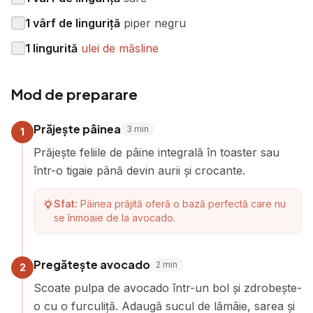
1
vârf de linguriță
piper negru
1
lingurită
ulei de măsline
Mod de preparare
Prăjește pâinea
3
min
1
Prăjește feliile de pâine integrală în toaster sau
într-o tigaie până devin aurii și crocante.
Sfat:
Pâinea prăjită oferă o bază perfectă care nu
se înmoaie de la avocado.
Pregătește avocado
2
min
2
Scoate pulpa de avocado într-un bol și zdrobește-
o cu o furculiță. Adaugă sucul de lămâie, sarea și