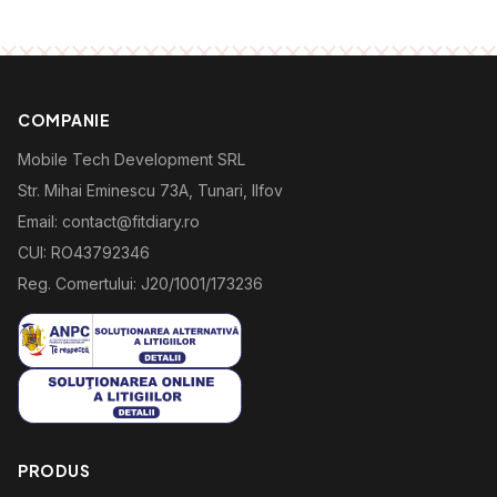
COMPANIE
Mobile Tech Development SRL
Str. Mihai Eminescu 73A, Tunari, Ilfov
Email: contact@fitdiary.ro
CUI: RO43792346
Reg. Comertului: J20/1001/173236
PRODUS