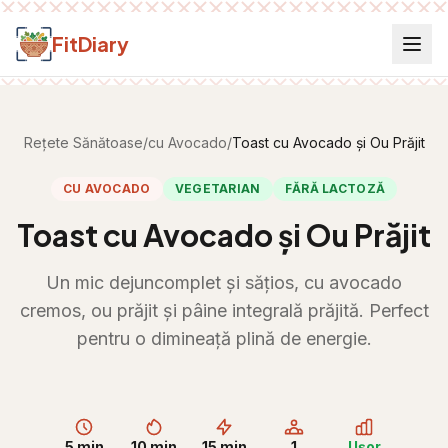
Salt la conținut
FitDiary
Rețete Sănătoase
/
cu Avocado
/
Toast cu Avocado și Ou Prăjit
CU AVOCADO
VEGETARIAN
FĂRĂ LACTOZĂ
Toast cu Avocado și Ou Prăjit
Un mic dejuncomplet și sățios, cu avocado
cremos, ou prăjit și pâine integrală prăjită. Perfect
pentru o dimineață plină de energie.
5 min
10 min
15 min
1
Ușor