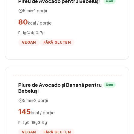
Pireu de Avocado pentru Bebeluși
Ușor
5
min
·
1
porții
80
kcal / porție
P:
1
g
C:
4
g
G:
7
g
VEGAN
FĂRĂ GLUTEN
Piure de Avocado și Banană pentru
Ușor
Bebeluși
5
min
·
2
porții
145
kcal / porție
P:
2
g
C:
18
g
G:
9
g
VEGAN
FĂRĂ GLUTEN