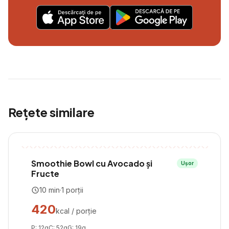
Rețete similare
Smoothie Bowl cu Avocado și
Ușor
Fructe
10
min
·
1
porții
420
kcal / porție
P:
12
g
C:
52
g
G:
19
g