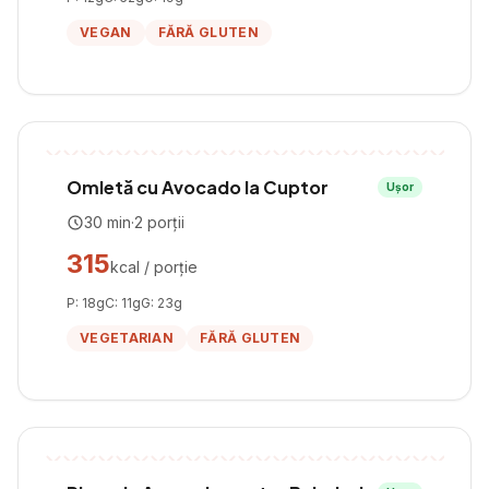
VEGAN
FĂRĂ GLUTEN
Omletă cu Avocado la Cuptor
Ușor
30
min
·
2
porții
315
kcal / porție
P:
18
g
C:
11
g
G:
23
g
VEGETARIAN
FĂRĂ GLUTEN