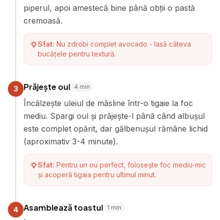
piperul, apoi amestecă bine până obții o pastă
cremoasă.
Sfat:
Nu zdrobi complet avocado - lasă câteva
bucățele pentru textură.
Prăjește oul
4
min
3
Încălzește uleiul de măsline într-o tigaie la foc
mediu. Spargi oul și prăjește-l până când albușul
este complet opărit, dar gălbenușul rămâne lichid
(aproximativ 3-4 minute).
Sfat:
Pentru un ou perfect, folosește foc mediu-mic
și acoperă tigaia pentru ultimul minut.
Asamblează toastul
1
min
4