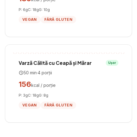
P:
6
g
C:
18
g
G:
10
g
VEGAN
FĂRĂ GLUTEN
Varză Călită cu Ceapă și Mărar
Ușor
50
min
·
4
porții
156
kcal / porție
P:
3
g
C:
18
g
G:
8
g
VEGAN
FĂRĂ GLUTEN