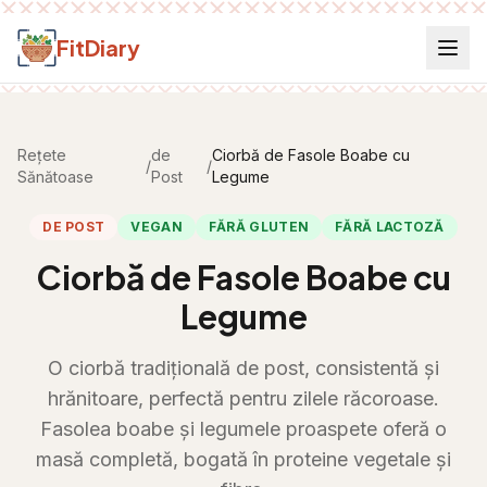
Salt la conținut
FitDiary
Rețete
de
Ciorbă de Fasole Boabe cu
/
/
Sănătoase
Post
Legume
DE POST
VEGAN
FĂRĂ GLUTEN
FĂRĂ LACTOZĂ
Ciorbă de Fasole Boabe cu
Legume
O ciorbă tradițională de post, consistentă și
hrănitoare, perfectă pentru zilele răcoroase.
Fasolea boabe și legumele proaspete oferă o
masă completă, bogată în proteine vegetale și