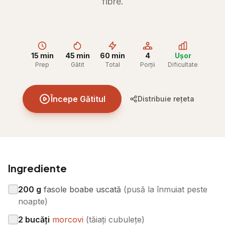
fibre.
15 min
45 min
60 min
4
Ușor
Prep
Gătit
Total
Porții
Dificultate
Începe Gătitul
Distribuie rețeta
Ingrediente
200
g
fasole boabe uscată
(
pusă la înmuiat peste
noapte
)
2
bucăți
morcovi
(
tăiați cubulețe
)