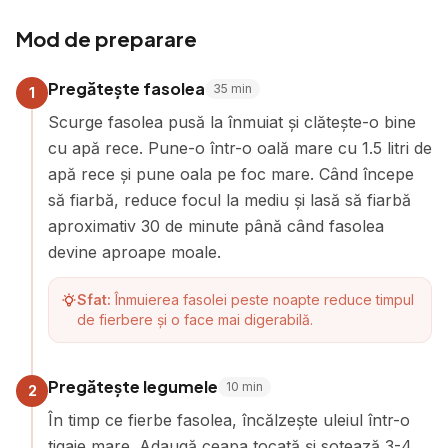
Mod de preparare
Pregătește fasolea
35
min
1
Scurge fasolea pusă la înmuiat și clătește-o bine
cu apă rece. Pune-o într-o oală mare cu 1.5 litri de
apă rece și pune oala pe foc mare. Când începe
să fiarbă, reduce focul la mediu și lasă să fiarbă
aproximativ 30 de minute până când fasolea
devine aproape moale.
Sfat:
Înmuierea fasolei peste noapte reduce timpul
de fierbere și o face mai digerabilă.
Pregătește legumele
10
min
2
În timp ce fierbe fasolea, încălzește uleiul într-o
tigaie mare. Adaugă ceapa tocată și sotează 3-4