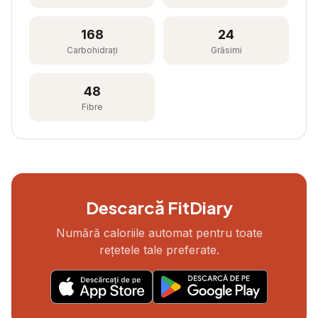
168
24
Carbohidrați
Grăsimi
48
Fibre
Descarcă FitDiary
Numără caloriile automat pentru toate
rețetele tale preferate.