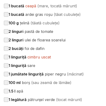
1
bucată
ceapă
(
mare, tocată mărunt
)
1
bucată
ardei gras roșu
(
tăiat cubulețe
)
100
g
țelină
(
tăiată cubulețe
)
2
linguri
pastă de tomate
2
linguri
ulei de floarea soarelui
2
bucăți
foi de dafin
1
linguriță
cimbru uscat
1
linguriță
sare
1
jumătate linguriță
piper negru
(
măcinat
)
100
ml
borș
(
sau zeamă de lămâie
)
1.5
l
apă
1
legătură
pătrunjel verde
(
tocat mărunt
)