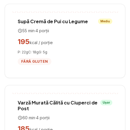
Supă Cremă de Pui cu Legume
Mediu
55
min
·
4
porții
195
kcal / porție
P:
22
g
C:
18
g
G:
5
g
FĂRĂ GLUTEN
Varză Murată Călită cu Ciuperci de
Ușor
Post
60
min
·
4
porții
185
kcal / porție