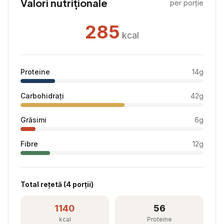
Valori nutriționale
per porție
285
kcal
Proteine
14
g
Carbohidrați
42
g
Grăsimi
6
g
Fibre
12
g
Total rețetă (
4
porții)
1140
56
kcal
Proteine