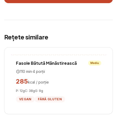
Rețete similare
Fasole Bătută Mănăstirească
Mediu
110
min
·
4
porții
285
kcal / porție
P:
12
g
C:
38
g
G:
9
g
VEGAN
FĂRĂ GLUTEN