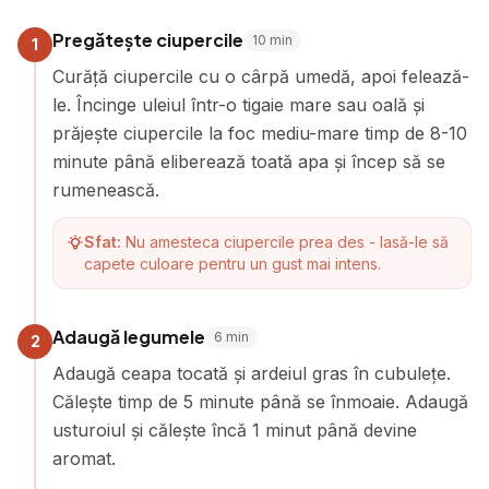
Pregătește ciupercile
10
min
1
Curăță ciupercile cu o cârpă umedă, apoi felează-
le. Încinge uleiul într-o tigaie mare sau oală și
prăjește ciupercile la foc mediu-mare timp de 8-10
minute până eliberează toată apa și încep să se
rumenească.
Sfat:
Nu amesteca ciupercile prea des - lasă-le să
capete culoare pentru un gust mai intens.
Adaugă legumele
6
min
2
Adaugă ceapa tocată și ardeiul gras în cubulețe.
Călește timp de 5 minute până se înmoaie. Adaugă
usturoiul și călește încă 1 minut până devine
aromat.