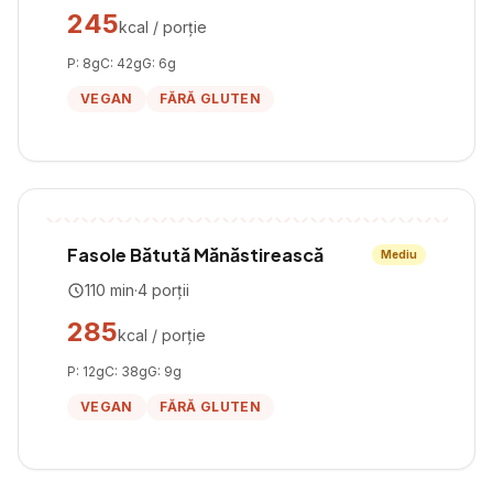
245
kcal / porție
P:
8
g
C:
42
g
G:
6
g
VEGAN
FĂRĂ GLUTEN
Fasole Bătută Mănăstirească
Mediu
110
min
·
4
porții
285
kcal / porție
P:
12
g
C:
38
g
G:
9
g
VEGAN
FĂRĂ GLUTEN