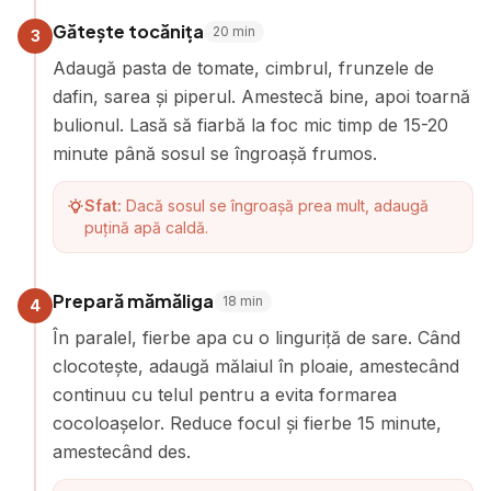
Gătește tocănița
20
min
3
Adaugă pasta de tomate, cimbrul, frunzele de
dafin, sarea și piperul. Amestecă bine, apoi toarnă
bulionul. Lasă să fiarbă la foc mic timp de 15-20
minute până sosul se îngroașă frumos.
Sfat:
Dacă sosul se îngroașă prea mult, adaugă
puțină apă caldă.
Prepară mămăliga
18
min
4
În paralel, fierbe apa cu o linguriță de sare. Când
clocotește, adaugă mălaiul în ploaie, amestecând
continuu cu telul pentru a evita formarea
cocoloașelor. Reduce focul și fierbe 15 minute,
amestecând des.