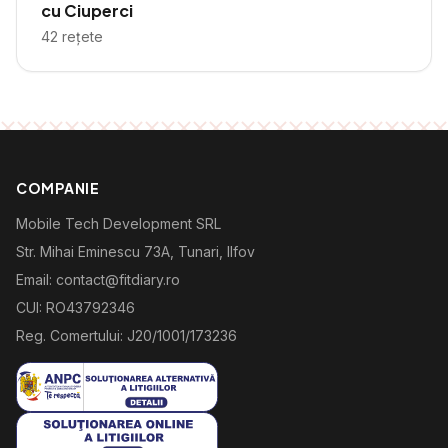
cu Ciuperci
42
rețete
COMPANIE
Mobile Tech Development SRL
Str. Mihai Eminescu 73A, Tunari, Ilfov
Email: contact@fitdiary.ro
CUI: RO43792346
Reg. Comertului: J20/1001/173236