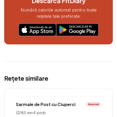
Descarcă FitDiary
Numără caloriile automat pentru toate
rețetele tale preferate.
Rețete similare
Sarmale de Post cu Ciuperci
Avansat
165
min
·
6
porții