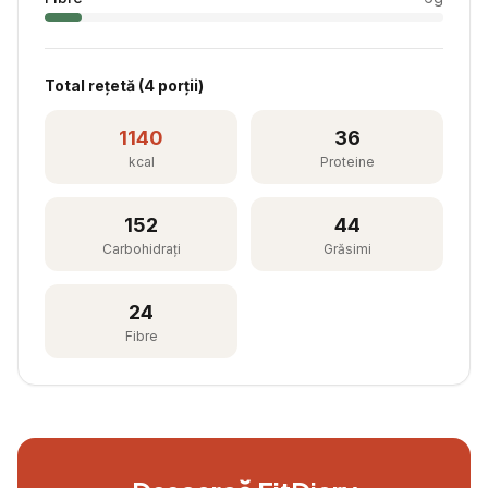
Total rețetă (
4
porții)
1140
36
kcal
Proteine
152
44
Carbohidrați
Grăsimi
24
Fibre