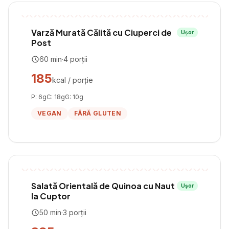
Varză Murată Călită cu Ciuperci de
Ușor
Post
60
min
·
4
porții
185
kcal / porție
P:
6
g
C:
18
g
G:
10
g
VEGAN
FĂRĂ GLUTEN
Salată Orientală de Quinoa cu Naut
Ușor
la Cuptor
50
min
·
3
porții