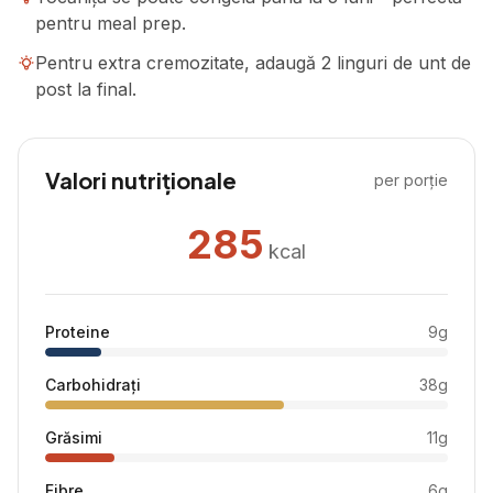
pentru meal prep.
Pentru extra cremozitate, adaugă 2 linguri de unt de
post la final.
Valori nutriționale
per porție
285
kcal
Proteine
9
g
Carbohidrați
38
g
Grăsimi
11
g
Fibre
6
g