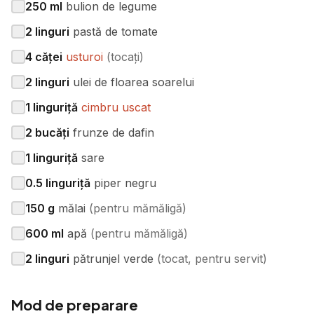
250
ml
bulion de legume
2
linguri
pastă de tomate
4
căței
usturoi
(
tocați
)
2
linguri
ulei de floarea soarelui
1
linguriță
cimbru uscat
2
bucăți
frunze de dafin
1
linguriță
sare
0.5
linguriță
piper negru
150
g
mălai
(
pentru mămăligă
)
600
ml
apă
(
pentru mămăligă
)
2
linguri
pătrunjel verde
(
tocat, pentru servit
)
Mod de preparare