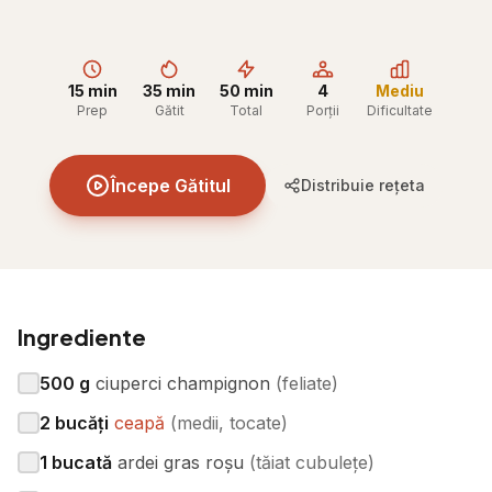
15 min
35 min
50 min
4
Mediu
Prep
Gătit
Total
Porții
Dificultate
Începe Gătitul
Distribuie rețeta
Ingrediente
500
g
ciuperci champignon
(
feliate
)
2
bucăți
ceapă
(
medii, tocate
)
1
bucată
ardei gras roșu
(
tăiat cubulețe
)