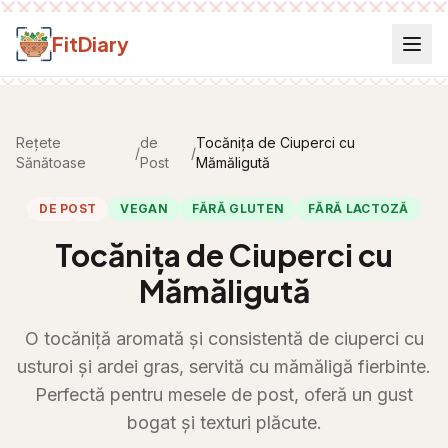
Salt la conținut
FitDiary
Rețete
de
Tocănița de Ciuperci cu
/
/
Sănătoase
Post
Mămăligută
DE POST
VEGAN
FĂRĂ GLUTEN
FĂRĂ LACTOZĂ
Tocănița de Ciuperci cu
Mămăligută
O tocăniță aromată și consistentă de ciuperci cu
usturoi și ardei gras, servită cu mămăligă fierbinte.
Perfectă pentru mesele de post, oferă un gust
bogat și texturi plăcute.