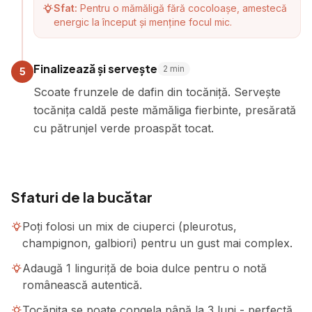
Sfat:
Pentru o mămăligă fără cocoloașe, amestecă
energic la început și menține focul mic.
Finalizează și servește
2
min
5
Scoate frunzele de dafin din tocăniță. Servește
tocănița caldă peste mămăliga fierbinte, presărată
cu pătrunjel verde proaspăt tocat.
Sfaturi de la bucătar
Poți folosi un mix de ciuperci (pleurotus,
champignon, galbiori) pentru un gust mai complex.
Adaugă 1 linguriță de boia dulce pentru o notă
românească autentică.
Tocănița se poate congela până la 3 luni - perfectă