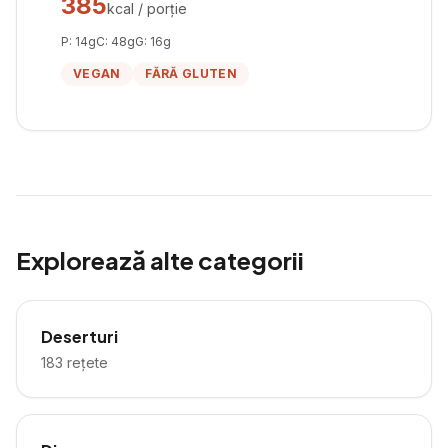
385
kcal / porție
P:
14
g
C:
48
g
G:
16
g
VEGAN
FĂRĂ GLUTEN
Explorează alte categorii
Deserturi
183
rețete