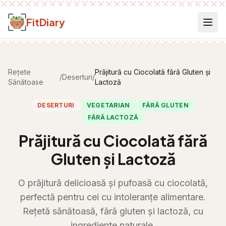
Salt la conținut
FitDiary
Rețete
Prăjitură cu Ciocolată fără Gluten și
/
Deserturi
/
Sănătoase
Lactoză
DESERTURI
VEGETARIAN
FĂRĂ GLUTEN
FĂRĂ LACTOZĂ
Prăjitură cu Ciocolată fără
Gluten și Lactoză
O prăjitură delicioasă și pufoasă cu ciocolată,
perfectă pentru cei cu intoleranțe alimentare.
Rețetă sănătoasă, fără gluten și lactoză, cu
ingrediente naturale.