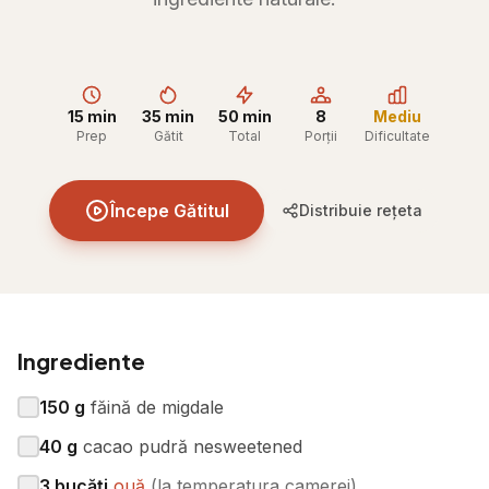
15 min
35 min
50 min
8
Mediu
Prep
Gătit
Total
Porții
Dificultate
Începe Gătitul
Distribuie rețeta
Ingrediente
150
g
făină de migdale
40
g
cacao pudră nesweetened
3
bucăți
ouă
(
la temperatura camerei
)