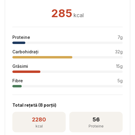
285
kcal
Proteine
7
g
Carbohidrați
32
g
Grăsimi
15
g
Fibre
5
g
Total rețetă (
8
porții)
2280
56
kcal
Proteine