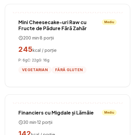
Mini Cheesecake-uri Raw cu
Mediu
Fructe de Pădure Fără Zahăr
200
min
·
8
porții
245
kcal / porție
P:
6
g
C:
22
g
G:
16
g
VEGETARIAN
FĂRĂ GLUTEN
Financiers cu Migdale și Lămâie
Mediu
30
min
·
12
porții
142
kcal / porție