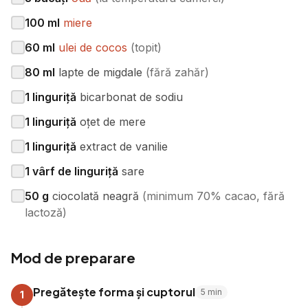
100
ml
miere
60
ml
ulei de cocos
(
topit
)
80
ml
lapte de migdale
(
fără zahăr
)
1
linguriță
bicarbonat de sodiu
1
linguriță
oțet de mere
1
linguriță
extract de vanilie
1
vârf de linguriță
sare
50
g
ciocolată neagră
(
minimum 70% cacao, fără
lactoză
)
Mod de preparare
Pregătește forma și cuptorul
5
min
1