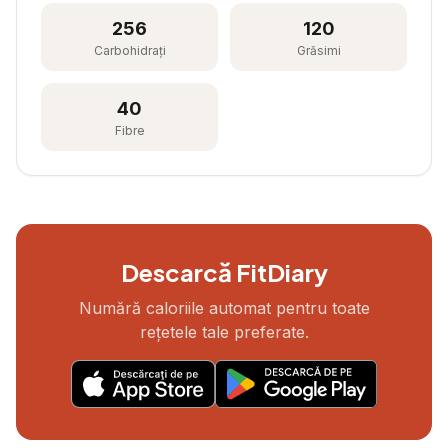
256
120
Carbohidrați
Grăsimi
40
Fibre
Descarcă FitDiary
Numără caloriile automat pentru toate
rețetele tale preferate.