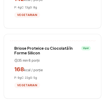
P:
4
g
C:
13
g
G:
8
g
VEGETARIAN
Briose Proteice cu Ciocolată în
Ușor
Forme Silicon
35
min
·
8
porții
168
kcal / porție
P:
9
g
C:
22
g
G:
5
g
VEGETARIAN