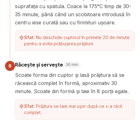
suprafața cu spatula. Coace la 175°C timp de 30-
35 minute, până când un scobitoare introdusă în
centru iese curată sau cu firimituri ușoare.
Sfat:
Nu deschide cuptorul în primele 20 de minute
pentru a evita prăbușirea prăjiturii.
Răcește și servește
30
min
6
Scoate forma din cuptor și lasă prăjitura să se
răcească complet în formă, aproximativ 30
minute. Scoate din formă și taie în 8 porții egale.
Sfat:
Prăjitura se taie mai ușor după ce s-a răcit
complet.