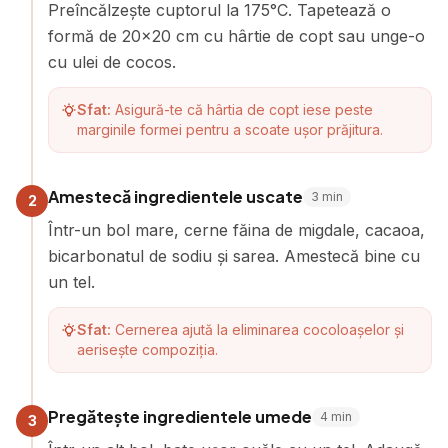
Preîncălzește cuptorul la 175°C. Tapetează o
formă de 20x20 cm cu hârtie de copt sau unge-o
cu ulei de cocos.
Sfat:
Asigură-te că hârtia de copt iese peste
marginile formei pentru a scoate ușor prăjitura.
Amestecă ingredientele uscate
3
min
2
Într-un bol mare, cerne făina de migdale, cacaoa,
bicarbonatul de sodiu și sarea. Amestecă bine cu
un tel.
Sfat:
Cernerea ajută la eliminarea cocoloașelor și
aerisește compoziția.
Pregătește ingredientele umede
4
min
3