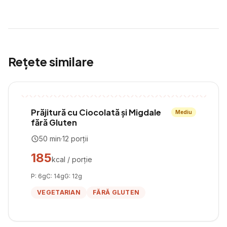
Rețete similare
Prăjitură cu Ciocolată și Migdale
Mediu
fără Gluten
50
min
·
12
porții
185
kcal / porție
P:
6
g
C:
14
g
G:
12
g
VEGETARIAN
FĂRĂ GLUTEN