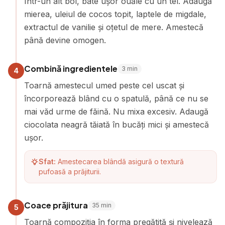
Într-un alt bol, bate ușor ouăle cu un tel. Adaugă
mierea, uleiul de cocos topit, laptele de migdale,
extractul de vanilie și oțetul de mere. Amestecă
până devine omogen.
Combină ingredientele
3
min
4
Toarnă amestecul umed peste cel uscat și
încorporează blând cu o spatulă, până ce nu se
mai văd urme de făină. Nu mixa excesiv. Adaugă
ciocolata neagră tăiată în bucăți mici și amestecă
ușor.
Sfat:
Amestecarea blândă asigură o textură
pufoasă a prăjiturii.
Coace prăjitura
35
min
5
Toarnă compoziția în forma pregătită și nivelează