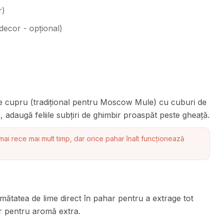
r
)
u decor - opțional
)
e cupru (tradițional pentru Moscow Mule) cu cuburi de
, adaugă feliile subțiri de ghimbir proaspăt peste gheață.
i rece mai mult timp, dar orice pahar înalt funcționează
ătatea de lime direct în pahar pentru a extrage tot
ar pentru aromă extra.