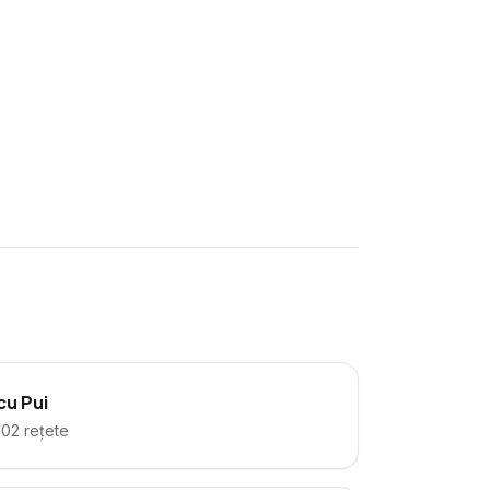
cu Pui
102
rețete