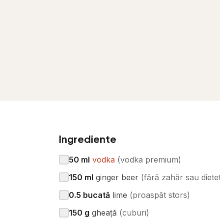
Ingrediente
50
ml
vodka
(
vodka premium
)
150
ml
ginger beer
(
fără zahăr sau dietet
0.5
bucată
lime
(
proaspăt stors
)
150
g
gheață
(
cuburi
)