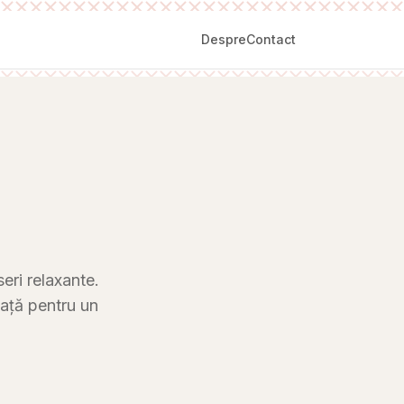
Despre
Contact
eri relaxante.
eață pentru un