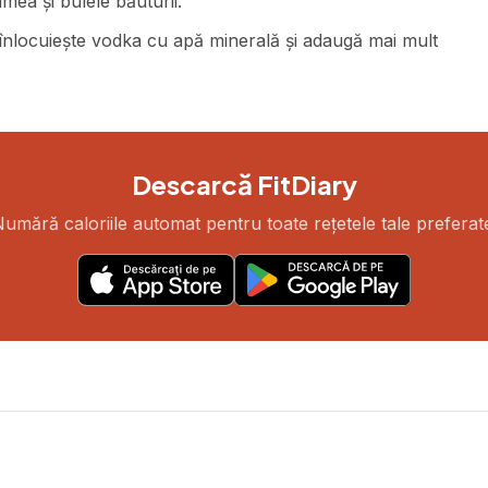
mea și bulele băuturii.
 înlocuiește vodka cu apă minerală și adaugă mai mult
Descarcă FitDiary
umără caloriile automat pentru toate rețetele tale preferat