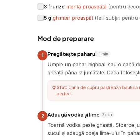
3
frunze
mentă proaspătă
(
pentru deco
5
g
ghimbir proaspăt
(
felii subțiri pentr
Mod de preparare
Pregătește paharul
1
min
1
Umple un pahar highball sau o cană d
gheață până la jumătate. Dacă folosești
Sfat:
Cana de cupru păstrează băutura ma
perfect.
Adaugă vodka și lime
2
min
2
Toarnă vodka peste gheață. Stoarce jum
sucul și adaugă coaja lime-ului în pah