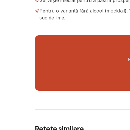
Servește imediat pentru a păstra prospeți
Pentru o variantă fără alcool (mocktail),
suc de lime.
N
Rețete similare