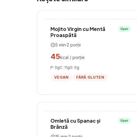
Mojito Virgin cu Mentă
Ușor
Proaspătă
5
min
·
2
porții
45
kcal / porție
P:
0
g
C:
11
g
G:
0
g
VEGAN
FĂRĂ GLUTEN
Omletă cu Spanac și
Ușor
Brânză
15
min
·
2
porții