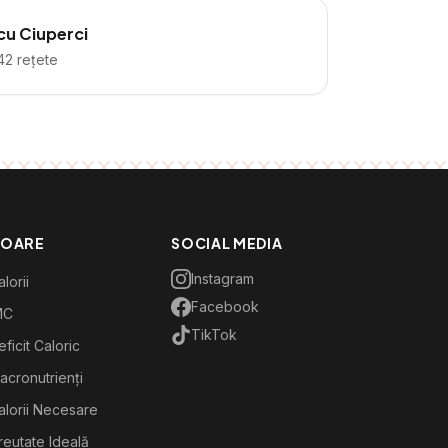
cu Ciuperci
42
rețete
TOARE
SOCIAL MEDIA
Instagram
lorii
Facebook
MC
TikTok
ficit Caloric
acronutrienți
alorii Necesare
reutate Ideală