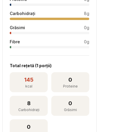
Carbohidrați
8
g
Grăsimi
0
g
Fibre
0
g
Total rețetă (
1
porții)
145
0
kcal
Proteine
8
0
Carbohidrați
Grăsimi
0