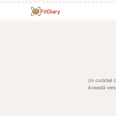
Salt la conținut
FitDiary
Un cocktail c
Această versi