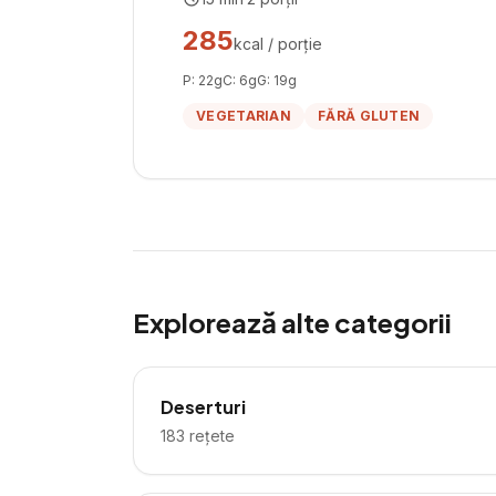
285
kcal / porție
P:
22
g
C:
6
g
G:
19
g
VEGETARIAN
FĂRĂ GLUTEN
Explorează alte categorii
Deserturi
183
rețete