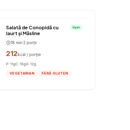
Salată de Conopidă cu
Ușor
Iaurt și Măsline
18
min
·
2
porții
212
kcal / porție
P:
11
g
C:
16
g
G:
12
g
VEGETARIAN
FĂRĂ GLUTEN