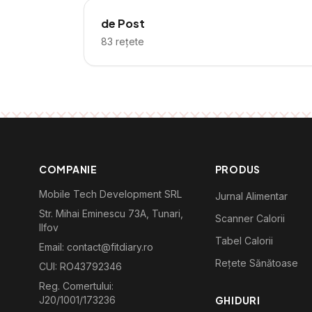
de Post
83
rețete
COMPANIE
PRODUS
Mobile Tech Development SRL
Jurnal Alimentar
Str. Mihai Eminescu 73A, Tunari,
Scanner Calorii
Ilfov
Tabel Calorii
Email: contact@fitdiary.ro
Rețete Sănătoase
CUI: RO43792346
Reg. Comertului:
J20/1001/173236
GHIDURI