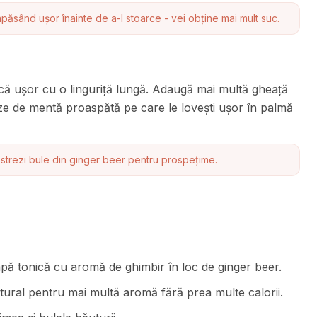
apăsând ușor înainte de a-l stoarce - vei obține mai mult suc.
ă ușor cu o linguriță lungă. Adaugă mai multă gheață
e de mentă proaspătă pe care le lovești ușor în palmă
strezi bule din ginger beer pentru prospețime.
 apă tonică cu aromă de ghimbir în loc de ginger beer.
tural pentru mai multă aromă fără prea multe calorii.