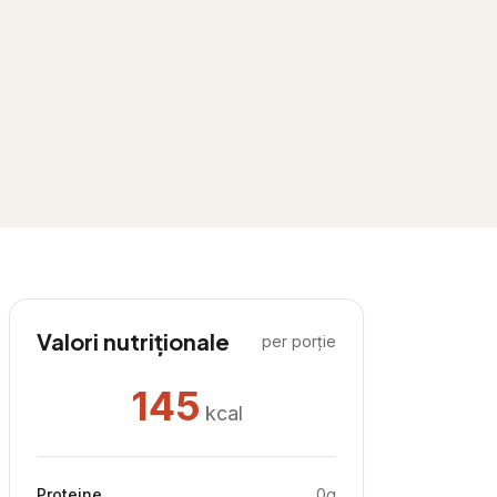
Valori nutriționale
per porție
145
kcal
Proteine
0
g