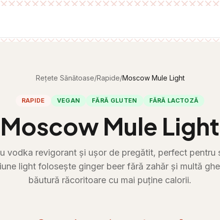
Rețete Sănătoase
/
Rapide
/
Moscow Mule Light
RAPIDE
VEGAN
FĂRĂ GLUTEN
FĂRĂ LACTOZĂ
Moscow Mule Light
u vodka revigorant și ușor de pregătit, perfect pentru s
une light folosește ginger beer fără zahăr și multă gh
băutură răcoritoare cu mai puține calorii.