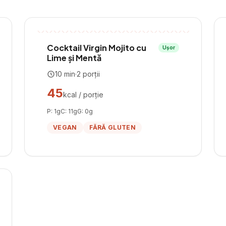
Cocktail Virgin Mojito cu
Ușor
Lime și Mentă
10
min
·
2
porții
45
kcal / porție
P:
1
g
C:
11
g
G:
0
g
VEGAN
FĂRĂ GLUTEN