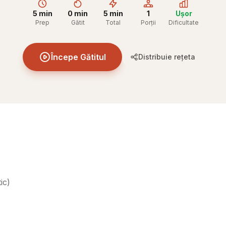
5 min
0 min
5 min
1
Ușor
Prep
Gătit
Total
Porții
Dificultate
Începe Gătitul
Distribuie rețeta
ic
)