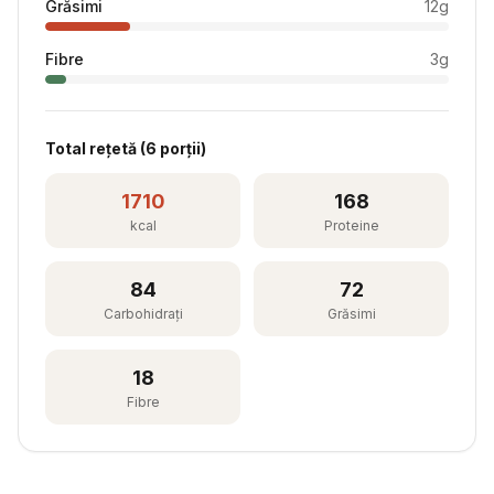
Grăsimi
12
g
Fibre
3
g
Total rețetă (
6
porții)
1710
168
kcal
Proteine
84
72
Carbohidrați
Grăsimi
18
Fibre