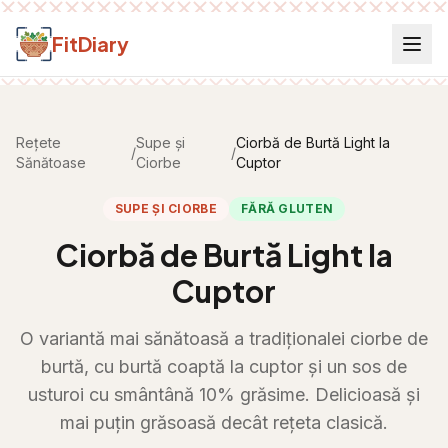
Salt la conținut
FitDiary
Rețete
Supe și
Ciorbă de Burtă Light la
/
/
Sănătoase
Ciorbe
Cuptor
SUPE ȘI CIORBE
FĂRĂ GLUTEN
Ciorbă de Burtă Light la
Cuptor
O variantă mai sănătoasă a tradiționalei ciorbe de
burtă, cu burtă coaptă la cuptor și un sos de
usturoi cu smântână 10% grăsime. Delicioasă și
mai puțin grăsoasă decât rețeta clasică.