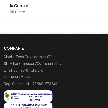
la Cuptor
66
rețete
COMPANIE
Mobile Tech Development SRL
Str. Mihai Eminescu 73A, Tunari, Ilfov
Email: contact@fitdiary.ro
CUI: RO43792346
Reg. Comertului: J20/1001/173236