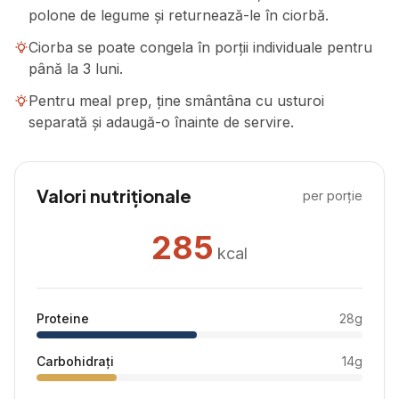
polone de legume și returnează-le în ciorbă.
Ciorba se poate congela în porții individuale pentru
până la 3 luni.
Pentru meal prep, ține smântâna cu usturoi
separată și adaugă-o înainte de servire.
Valori nutriționale
per porție
285
kcal
Proteine
28
g
Carbohidrați
14
g