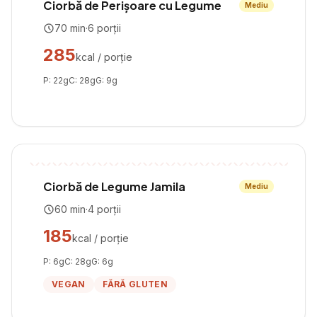
Ciorbă de Perișoare cu Legume
Mediu
70
min
·
6
porții
285
kcal / porție
P:
22
g
C:
28
g
G:
9
g
Ciorbă de Legume Jamila
Mediu
60
min
·
4
porții
185
kcal / porție
P:
6
g
C:
28
g
G:
6
g
VEGAN
FĂRĂ GLUTEN