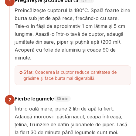
Pregătește și coace burta
15
min
1
Preîncălzește cuptorul la 180°C. Spală foarte bine
burta sub jet de apă rece, frecând-o cu sare.
Taie-o în fâșii de aproximativ 1 cm lățime și 5 cm
lungime. Așază-o într-o tavă de cuptor, adaugă
jumătate din sare, piper și puțină apă (200 ml).
Acoperă cu folie de aluminiu și coace 90 de
minute.
Sfat:
Coacerea la cuptor reduce cantitatea de
grăsime și face burta mai digerabilă.
Fierbe legumele
35
min
2
Într-o oală mare, pune 2 litri de apă la fiert.
Adaugă morcovii, păstârnacul, ceapa întreagă,
țelina, frunzele de dafin și boabele de piper. Lasă
la fiert 30 de minute până legumele sunt moi.