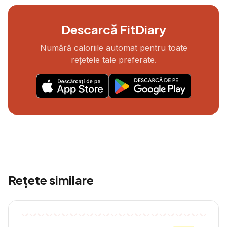
Descarcă FitDiary
Numără caloriile automat pentru toate
rețetele tale preferate.
Rețete similare