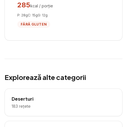
285
kcal / porție
P:
28
g
C:
15
g
G:
12
g
FĂRĂ GLUTEN
Explorează alte categorii
Deserturi
183
rețete