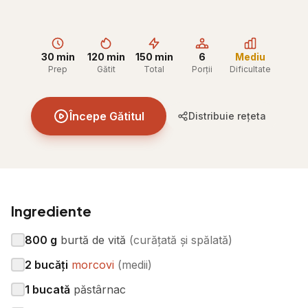
30 min
120 min
150 min
6
Mediu
Prep
Gătit
Total
Porții
Dificultate
Începe Gătitul
Distribuie rețeta
Ingrediente
800
g
burtă de vită
(
curățată și spălată
)
2
bucăți
morcovi
(
medii
)
1
bucată
păstârnac