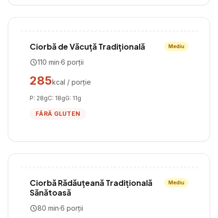
Ciorbă de Văcuță Tradițională
Mediu
110
min
·
6
porții
285
kcal / porție
P:
28
g
C:
18
g
G:
11
g
FĂRĂ GLUTEN
Ciorbă Rădăuțeană Tradițională
Mediu
Sănătoasă
80
min
·
6
porții