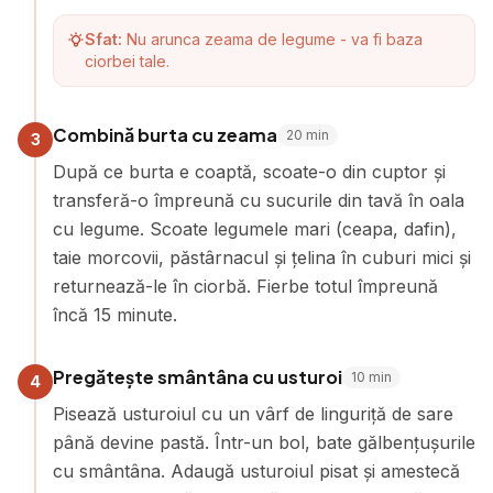
Sfat:
Nu arunca zeama de legume - va fi baza
ciorbei tale.
Combină burta cu zeama
20
min
3
După ce burta e coaptă, scoate-o din cuptor și
transferă-o împreună cu sucurile din tavă în oala
cu legume. Scoate legumele mari (ceapa, dafin),
taie morcovii, păstârnacul și țelina în cuburi mici și
returnează-le în ciorbă. Fierbe totul împreună
încă 15 minute.
Pregătește smântâna cu usturoi
10
min
4
Pisează usturoiul cu un vârf de linguriță de sare
până devine pastă. Într-un bol, bate gălbențușurile
cu smântâna. Adaugă usturoiul pisat și amestecă