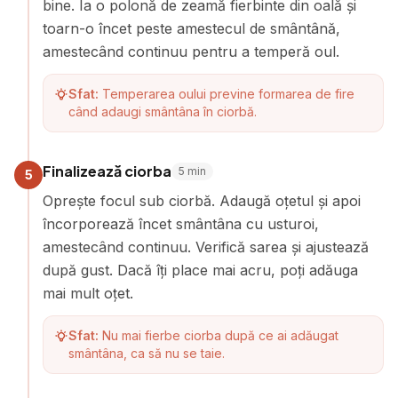
bine. Ia o polonă de zeamă fierbinte din oală și
toarn-o încet peste amestecul de smântână,
amestecând continuu pentru a temperă oul.
Sfat:
Temperarea oului previne formarea de fire
când adaugi smântâna în ciorbă.
Finalizează ciorba
5
min
5
Oprește focul sub ciorbă. Adaugă oțetul și apoi
încorporează încet smântâna cu usturoi,
amestecând continuu. Verifică sarea și ajustează
după gust. Dacă îți place mai acru, poți adăuga
mai mult oțet.
Sfat:
Nu mai fierbe ciorba după ce ai adăugat
smântâna, ca să nu se taie.