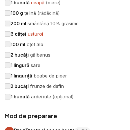
1
bucată
ceapă
(
mare
)
100
g
țelină
(
rădăcină
)
200
ml
smântână 10% grăsime
6
căței
usturoi
100
ml
oțet alb
2
bucăți
gălbenuș
1
lingură
sare
1
linguriță
boabe de piper
2
bucăți
frunze de dafin
1
bucată
ardei iute
(
opțional
)
Mod de preparare