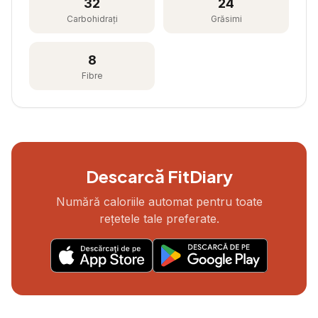
32
24
Carbohidrați
Grăsimi
8
Fibre
Descarcă FitDiary
Numără caloriile automat pentru toate
rețetele tale preferate.