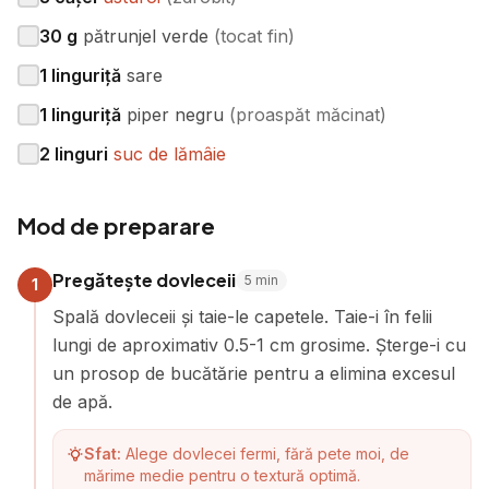
30
g
pătrunjel verde
(
tocat fin
)
1
linguriță
sare
1
linguriță
piper negru
(
proaspăt măcinat
)
2
linguri
suc de lămâie
Mod de preparare
Pregătește dovleceii
5
min
1
Spală dovleceii și taie-le capetele. Taie-i în felii
lungi de aproximativ 0.5-1 cm grosime. Șterge-i cu
un prosop de bucătărie pentru a elimina excesul
de apă.
Sfat:
Alege dovlecei fermi, fără pete moi, de
mărime medie pentru o textură optimă.