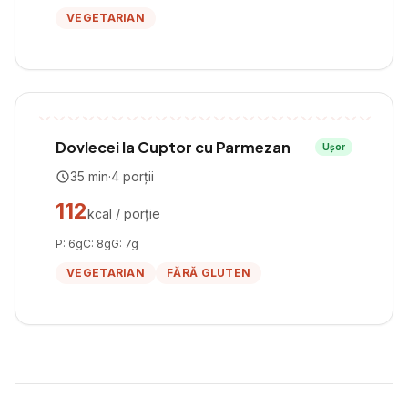
VEGETARIAN
Dovlecei la Cuptor cu Parmezan
Ușor
35
min
·
4
porții
112
kcal / porție
P:
6
g
C:
8
g
G:
7
g
VEGETARIAN
FĂRĂ GLUTEN