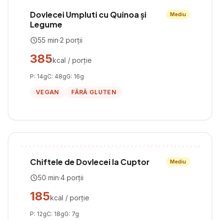
Dovlecei Umpluti cu Quinoa și
Mediu
Legume
55
min
·
2
porții
385
kcal / porție
P:
14
g
C:
48
g
G:
16
g
VEGAN
FĂRĂ GLUTEN
Chiftele de Dovlecei la Cuptor
Mediu
50
min
·
4
porții
185
kcal / porție
P:
12
g
C:
18
g
G:
7
g