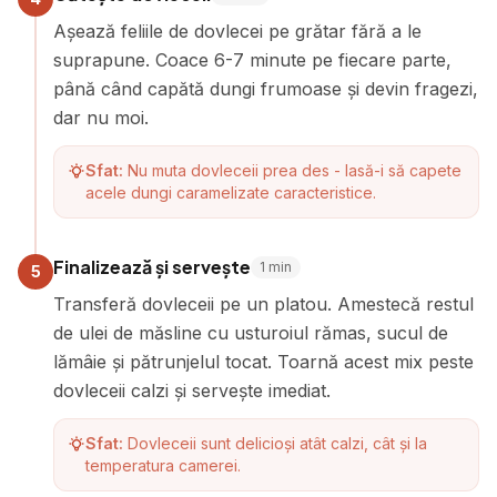
Așează feliile de dovlecei pe grătar fără a le
suprapune. Coace 6-7 minute pe fiecare parte,
până când capătă dungi frumoase și devin fragezi,
dar nu moi.
Sfat:
Nu muta dovleceii prea des - lasă-i să capete
acele dungi caramelizate caracteristice.
Finalizează și servește
1
min
5
Transferă dovleceii pe un platou. Amestecă restul
de ulei de măsline cu usturoiul rămas, sucul de
lămâie și pătrunjelul tocat. Toarnă acest mix peste
dovleceii calzi și servește imediat.
Sfat:
Dovleceii sunt delicioși atât calzi, cât și la
temperatura camerei.