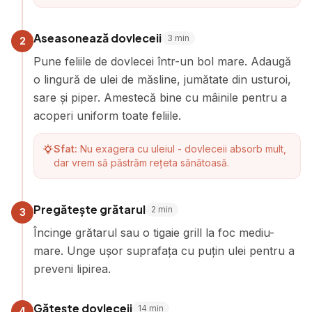
Aseasonează dovleceii
3
min
2
Pune feliile de dovlecei într-un bol mare. Adaugă
o lingură de ulei de măsline, jumătate din usturoi,
sare și piper. Amestecă bine cu mâinile pentru a
acoperi uniform toate feliile.
Sfat:
Nu exagera cu uleiul - dovleceii absorb mult,
dar vrem să păstrăm rețeta sănătoasă.
Pregătește grătarul
2
min
3
Încinge grătarul sau o tigaie grill la foc mediu-
mare. Unge ușor suprafața cu puțin ulei pentru a
preveni lipirea.
Gătește dovleceii
14
min
4