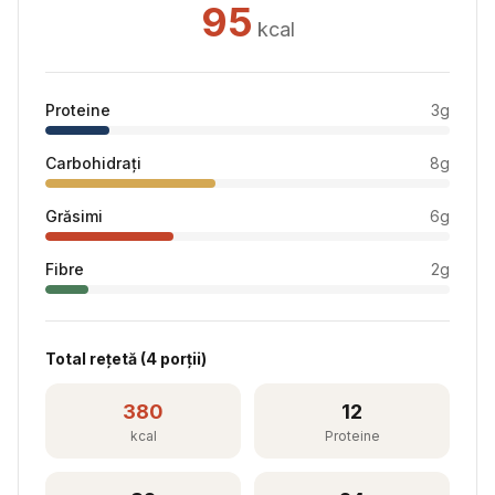
95
kcal
Proteine
3
g
Carbohidrați
8
g
Grăsimi
6
g
Fibre
2
g
Total rețetă (
4
porții)
380
12
kcal
Proteine