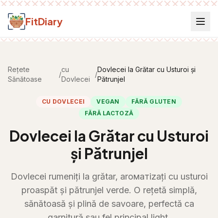
Salt la conținut
FitDiary
Rețete
cu
Dovlecei la Grătar cu Usturoi și
/
/
Sănătoase
Dovlecei
Pătrunjel
CU DOVLECEI
VEGAN
FĂRĂ GLUTEN
FĂRĂ LACTOZĂ
Dovlecei la Grătar cu Usturoi
și Pătrunjel
Dovlecei rumeniți la grătar, aroматizați cu usturoi
proaspăt și pătrunjel verde. O rețetă simplă,
sănătoasă și plină de savoare, perfectă ca
garnitură sau fel principal light.