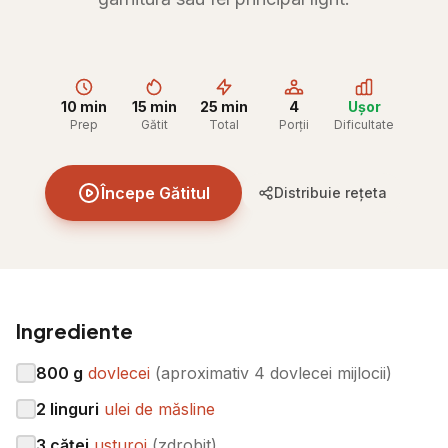
10 min
15 min
25 min
4
Ușor
Prep
Gătit
Total
Porții
Dificultate
Începe Gătitul
Distribuie rețeta
Ingrediente
800
g
dovlecei
(
aproximativ 4 dovlecei mijlocii
)
2
linguri
ulei de măsline
3
căței
usturoi
(
zdrobit
)