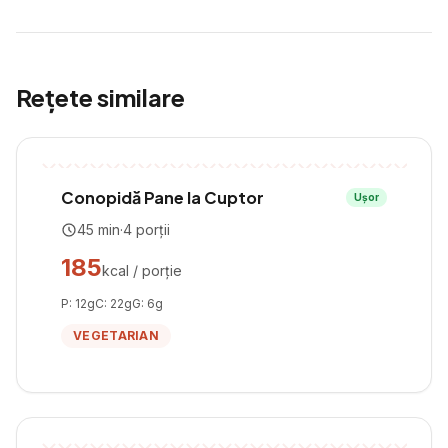
Rețete similare
Conopidă Pane la Cuptor
Ușor
45
min
·
4
porții
185
kcal / porție
P:
12
g
C:
22
g
G:
6
g
VEGETARIAN