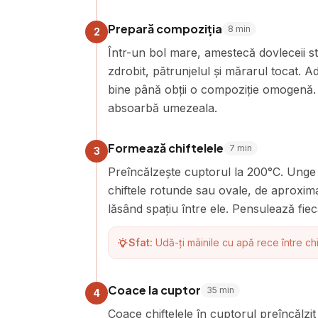
Prepară compoziția
8
min
2
Într-un bol mare, amestecă dovleceii sto
zdrobit, pătrunjelul și mărarul tocat. A
bine până obții o compoziție omogenă.
absoarbă umezeala.
Formează chiftelele
7
min
3
Preîncălzește cuptorul la 200°C. Unge
chiftele rotunde sau ovale, de aproxim
lăsând spațiu între ele. Pensulează fiec
Sfat:
Udă-ți mâinile cu apă rece între chi
Coace la cuptor
35
min
4
Coace chiftelele în cuptorul preîncălzit