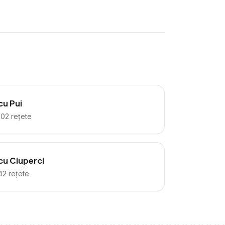
cu Pui
102
rețete
cu Ciuperci
42
rețete