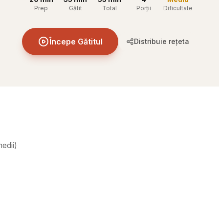
Prep
Gătit
Total
Porții
Dificultate
Începe Gătitul
Distribuie rețeta
edii
)