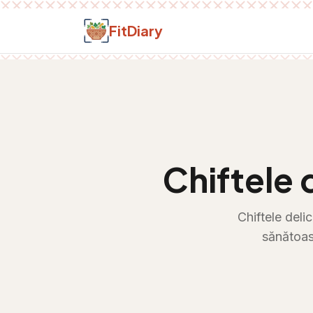
Salt la conținut
FitDiary
Chiftele 
Chiftele deli
sănătoas