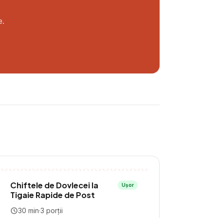
e.
Chiftele de Dovlecei la
Ușor
Tigaie Rapide de Post
30
min
·
3
porții