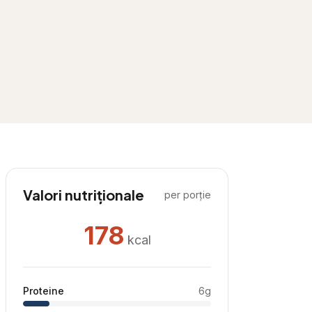
Valori nutriționale
per porție
178
kcal
Proteine
6
g