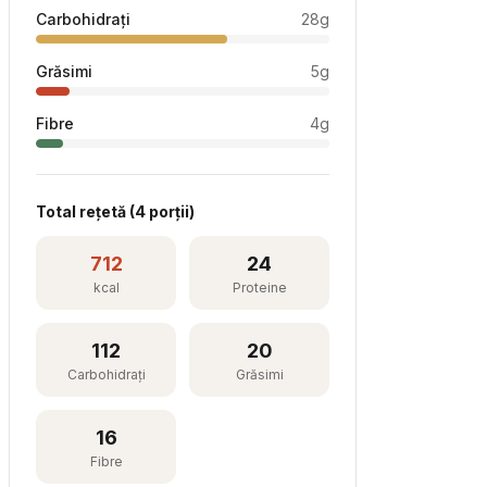
Carbohidrați
28
g
Grăsimi
5
g
Fibre
4
g
Total rețetă (
4
porții)
712
24
kcal
Proteine
112
20
Carbohidrați
Grăsimi
16
Fibre