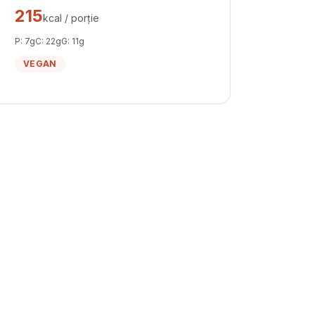
215
kcal / porție
P:
7
g
C:
22
g
G:
11
g
VEGAN