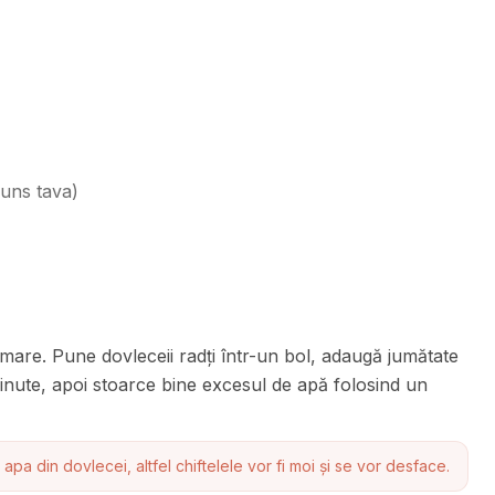
 uns tava
)
 mare. Pune dovleceii radți într-un bol, adaugă jumătate
inute, apoi stoarce bine excesul de apă folosind un
 apa din dovlecei, altfel chiftelele vor fi moi și se vor desface.