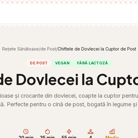
Rețete Sănătoase
/
de Post
/
Chiftele de Dovlecei la Cuptor de Post
DE POST
VEGAN
FĂRĂ LACTOZĂ
de Dovlecei la Cupt
cioase și crocante din dovlecei, coapte la cuptor pentru
ă. Perfecte pentru o cină de post, bogată în legume și n
20 min
35 min
55 min
4
Mediu