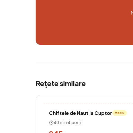
N
Rețete similare
Chiftele de Naut la Cuptor
Mediu
40
min
·
4
porții