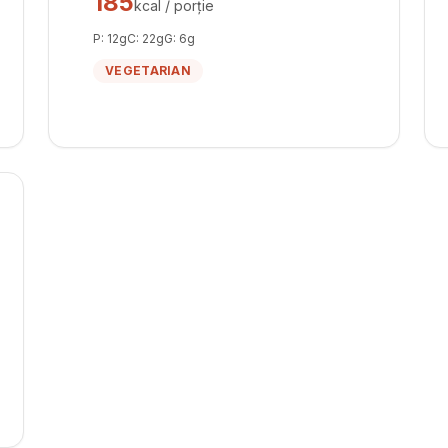
185
kcal / porție
P:
12
g
C:
22
g
G:
6
g
VEGETARIAN