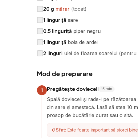
20
g
mărar
(
tocat
)
1
linguriță
sare
0.5
linguriță
piper negru
1
linguriță
boia de ardei
2
linguri
ulei de floarea soarelui
(
pentru
Mod de preparare
Pregătește dovleceii
15
min
1
Spală dovleceii și rade-i pe răzătoarea
din sare și amestecă. Lasă să stea 10 m
prosop de bucătărie curat sau o sită.
Sfat:
Este foarte important să storci bine