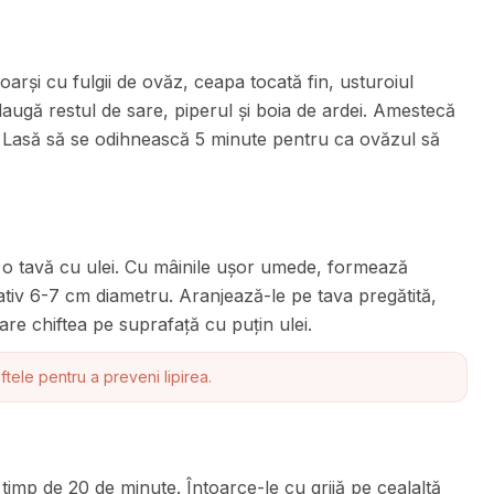
arși cu fulgii de ovăz, ceapa tocată fin, usturoiul
daugă restul de sare, piperul și boia de ardei. Amestecă
 Lasă să se odihnească 5 minute pentru ca ovăzul să
 o tavă cu ulei. Cu mâinile ușor umede, formează
ativ 6-7 cm diametru. Aranjează-le pe tava pregătită,
are chiftea pe suprafață cu puțin ulei.
ftele pentru a preveni lipirea.
 timp de 20 de minute. Întoarce-le cu grijă pe cealaltă