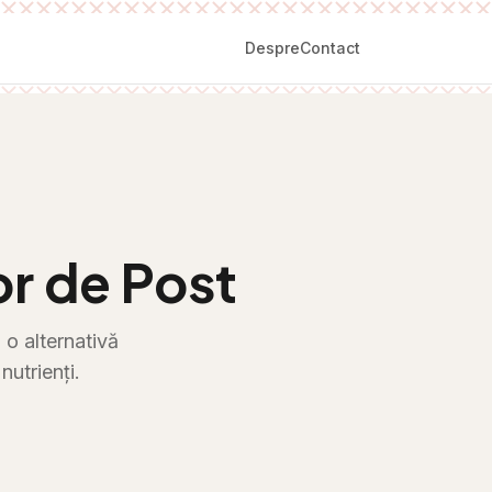
Despre
Contact
or de Post
 o alternativă
utrienți.