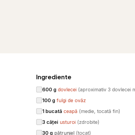
Ingrediente
600
g
dovlecei
(
aproximativ 3 dovlecei m
100
g
fulgi de ovăz
1
bucată
ceapă
(
medie, tocată fin
)
3
căței
usturoi
(
zdrobite
)
30
g
pătrunjel
(
tocat
)