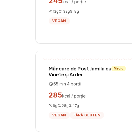
245
kcal / porție
P:
12
g
C:
32
g
G:
8
g
VEGAN
Mâncare de Post Jamila cu
Mediu
Vinete și Ardei
65
min
·
4
porții
285
kcal / porție
P:
6
g
C:
28
g
G:
17
g
VEGAN
FĂRĂ GLUTEN