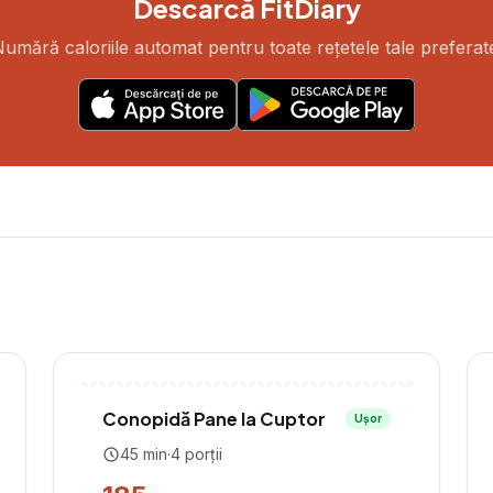
Descarcă FitDiary
umără caloriile automat pentru toate rețetele tale preferat
Conopidă Pane la Cuptor
Ușor
45
min
·
4
porții