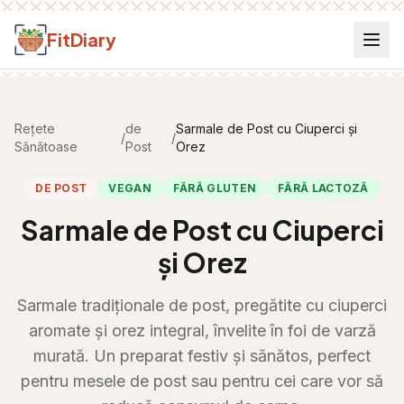
Salt la conținut
FitDiary
Rețete
de
Sarmale de Post cu Ciuperci și
/
/
Sănătoase
Post
Orez
DE POST
VEGAN
FĂRĂ GLUTEN
FĂRĂ LACTOZĂ
Sarmale de Post cu Ciuperci
și Orez
Sarmale tradiționale de post, pregătite cu ciuperci
aromate și orez integral, învelite în foi de varză
murată. Un preparat festiv și sănătos, perfect
pentru mesele de post sau pentru cei care vor să