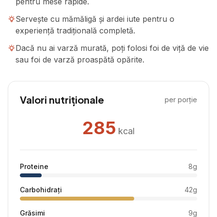
pentru mese rapide.
Servește cu mămăligă și ardei iute pentru o
experiență tradițională completă.
Dacă nu ai varză murată, poți folosi foi de viță de vie
sau foi de varză proaspătă opărite.
Valori nutriționale
per porție
285
kcal
Proteine
8
g
Carbohidrați
42
g
Grăsimi
9
g