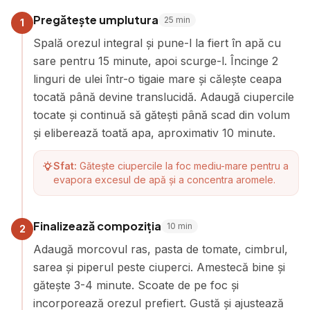
Pregătește umplutura
25
min
1
Spală orezul integral și pune-l la fiert în apă cu
sare pentru 15 minute, apoi scurge-l. Încinge 2
linguri de ulei într-o tigaie mare și călește ceapa
tocată până devine translucidă. Adaugă ciupercile
tocate și continuă să gătești până scad din volum
și eliberează toată apa, aproximativ 10 minute.
Sfat:
Gătește ciupercile la foc mediu-mare pentru a
evapora excesul de apă și a concentra aromele.
Finalizează compoziția
10
min
2
Adaugă morcovul ras, pasta de tomate, cimbrul,
sarea și piperul peste ciuperci. Amestecă bine și
gătește 3-4 minute. Scoate de pe foc și
incorporează orezul prefiert. Gustă și ajustează