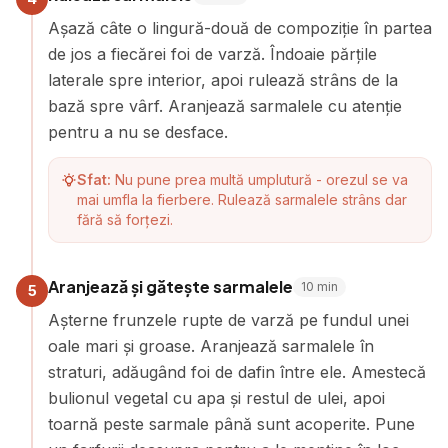
Așază câte o lingură-două de compoziție în partea
de jos a fiecărei foi de varză. Îndoaie părțile
laterale spre interior, apoi rulează strâns de la
bază spre vârf. Aranjează sarmalele cu atenție
pentru a nu se desface.
Sfat:
Nu pune prea multă umplutură - orezul se va
mai umfla la fierbere. Rulează sarmalele strâns dar
fără să forțezi.
Aranjează și gătește sarmalele
10
min
5
Așterne frunzele rupte de varză pe fundul unei
oale mari și groase. Aranjează sarmalele în
straturi, adăugând foi de dafin între ele. Amestecă
bulionul vegetal cu apa și restul de ulei, apoi
toarnă peste sarmale până sunt acoperite. Pune