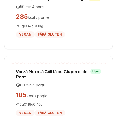
50
min
·
4
porții
285
kcal / porție
P:
9
g
C:
42
g
G:
10
g
VEGAN
FĂRĂ GLUTEN
Varză Murată Călită cu Ciuperci de
Ușor
Post
60
min
·
4
porții
185
kcal / porție
P:
6
g
C:
18
g
G:
10
g
VEGAN
FĂRĂ GLUTEN