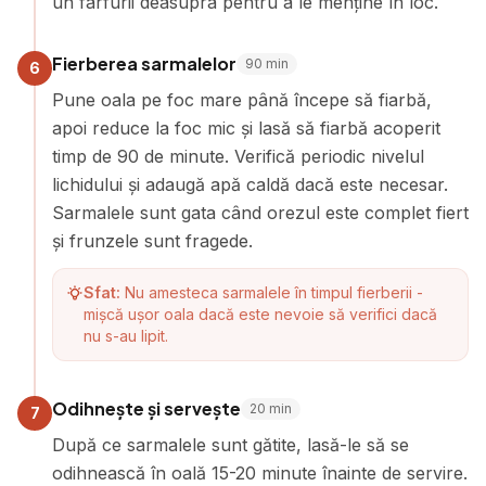
un farfurii deasupra pentru a le menține în loc.
Fierberea sarmalelor
90
min
6
Pune oala pe foc mare până începe să fiarbă,
apoi reduce la foc mic și lasă să fiarbă acoperit
timp de 90 de minute. Verifică periodic nivelul
lichidului și adaugă apă caldă dacă este necesar.
Sarmalele sunt gata când orezul este complet fiert
și frunzele sunt fragede.
Sfat:
Nu amesteca sarmalele în timpul fierberii -
mișcă ușor oala dacă este nevoie să verifici dacă
nu s-au lipit.
Odihnește și servește
20
min
7
După ce sarmalele sunt gătite, lasă-le să se
odihnească în oală 15-20 minute înainte de servire.