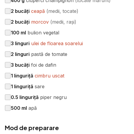
400
g
ciuperci champignon
(
tocate mărunt
)
2
bucăți
ceapă
(
medii, tocate
)
2
bucăți
morcov
(
medii, rași
)
100
ml
bulion vegetal
3
linguri
ulei de floarea soarelui
2
linguri
pastă de tomate
3
bucăți
foi de dafin
1
linguriță
cimbru uscat
1
linguriță
sare
0.5
linguriță
piper negru
500
ml
apă
Mod de preparare