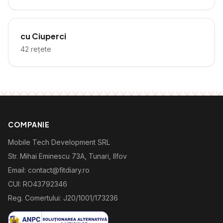
cu Ciuperci
42
rețete
COMPANIE
Mobile Tech Development SRL
Str. Mihai Eminescu 73A, Tunari, Ilfov
Email: contact@fitdiary.ro
CUI: RO43792346
Reg. Comertului: J20/1001/173236