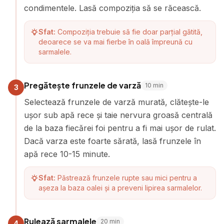
condimentele. Lasă compoziția să se răcească.
Sfat:
Compoziția trebuie să fie doar parțial gătită,
deoarece se va mai fierbe în oală împreună cu
sarmalele.
Pregătește frunzele de varză
10
min
3
Selectează frunzele de varză murată, clătește-le
ușor sub apă rece și taie nervura groasă centrală
de la baza fiecărei foi pentru a fi mai ușor de rulat.
Dacă varza este foarte sărată, lasă frunzele în
apă rece 10-15 minute.
Sfat:
Păstrează frunzele rupte sau mici pentru a
așeza la baza oalei și a preveni lipirea sarmalelor.
Rulează sarmalele
20
min
4