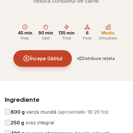
reducă consumul de carne.
45 min
90 min
135 min
6
Mediu
Prep
Gătit
Total
Porții
Dificultate
Începe Gătitul
Distribuie rețeta
Ingrediente
800
g
varză murată
(
aproximativ 18-20 foi
)
250
g
orez integral