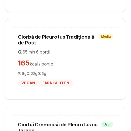
Ciorbă de Pleurotus Tradițională
Mediu
de Post
65
min
·
6
porții
165
kcal / porție
P:
8
g
C:
22
g
G:
5
g
VEGAN
FĂRĂ GLUTEN
Ciorbă Cremoasă de Pleurotus cu
Ușor
Tarhon