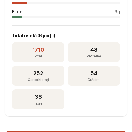
Fibre
6
g
Total rețetă (
6
porții)
1710
48
kcal
Proteine
252
54
Carbohidrați
Grăsimi
36
Fibre