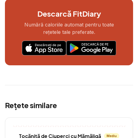
Descarcă FitDiary
Numără caloriile automat pentru toate
rețetele tale preferate.
Rețete similare
Tocăniță de Ciuperci cu Mămăligă
Mediu