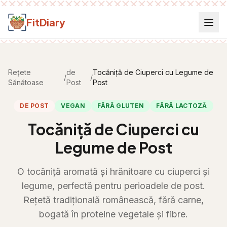
Salt la conținut
FitDiary
Rețete
de
Tocăniță de Ciuperci cu Legume de
/
/
Sănătoase
Post
Post
DE POST
VEGAN
FĂRĂ GLUTEN
FĂRĂ LACTOZĂ
Tocăniță de Ciuperci cu
Legume de Post
O tocăniță aromată și hrănitoare cu ciuperci și
legume, perfectă pentru perioadele de post.
Rețetă tradițională românească, fără carne,
bogată în proteine vegetale și fibre.