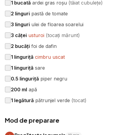
1
bucată
ardei gras roșu
(
tăiat cubulețe
)
2
linguri
pastă de tomate
3
linguri
ulei de floarea soarelui
3
căței
usturoi
(
tocați mărunt
)
2
bucăți
foi de dafin
1
linguriță
cimbru uscat
1
linguriță
sare
0.5
linguriță
piper negru
200
ml
apă
1
legătură
pătrunjel verde
(
tocat
)
Mod de preparare