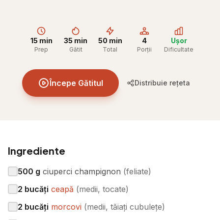
15 min
35 min
50 min
4
Ușor
Prep
Gătit
Total
Porții
Dificultate
Începe Gătitul
Distribuie rețeta
Ingrediente
500
g
ciuperci champignon
(
feliate
)
2
bucăți
ceapă
(
medii, tocate
)
2
bucăți
morcovi
(
medii, tăiați cubulețe
)