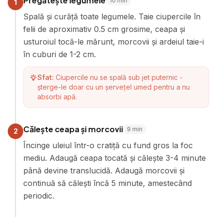
Pregătește legumele
10
min
1
Spală și curăță toate legumele. Taie ciupercile în
felii de aproximativ 0.5 cm grosime, ceapa și
usturoiul tocă-le mărunt, morcovii și ardeiul taie-i
în cuburi de 1-2 cm.
Sfat:
Ciupercile nu se spală sub jet puternic -
șterge-le doar cu un șervețel umed pentru a nu
absorbi apă.
Călește ceapa și morcovii
9
min
2
Încinge uleiul într-o cratiță cu fund gros la foc
mediu. Adaugă ceapa tocată și călește 3-4 minute
până devine translucidă. Adaugă morcovii și
continuă să călești încă 5 minute, amestecând
periodic.