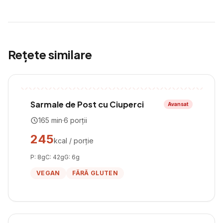
Rețete similare
Sarmale de Post cu Ciuperci
Avansat
165
min
·
6
porții
245
kcal / porție
P:
8
g
C:
42
g
G:
6
g
VEGAN
FĂRĂ GLUTEN