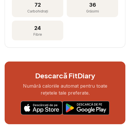
72
36
Carbohidrați
Grăsimi
24
Fibre
Descarcă FitDiary
Numără caloriile automat pentru toate
rețetele tale preferate.