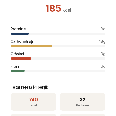
185
kcal
Proteine
8
g
Carbohidrați
18
g
Grăsimi
9
g
Fibre
6
g
Total rețetă (
4
porții)
740
32
kcal
Proteine