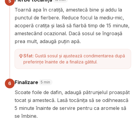
5
Toarnă apa în cratiță, amestecă bine și addu la
punctul de fierbere. Reduce focul la mediu-mic,
acoperă cratița și lasă să fiarbă timp de 15 minute,
amestecând ocazional. Dacă sosul se îngroașă
prea mult, adaugă puțin apă.
Sfat:
Gustă sosul și ajustează condimentarea după
preferințe înainte de a finaliza gătitul.
Finalizare
5
min
6
Scoate foile de dafin, adaugă pătrunjelul proaspăt
tocat și amestecă. Lasă tocănița să se odihnească
5 minute înainte de servire pentru ca aromele să
se îmbine.