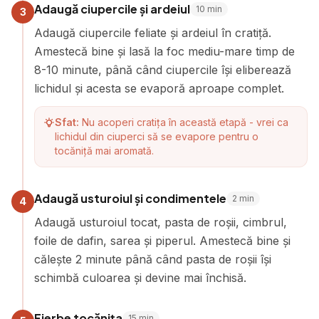
Adaugă ciupercile și ardeiul
10
min
3
Adaugă ciupercile feliate și ardeiul în cratiță.
Amestecă bine și lasă la foc mediu-mare timp de
8-10 minute, până când ciupercile își eliberează
lichidul și acesta se evaporă aproape complet.
Sfat:
Nu acoperi cratița în această etapă - vrei ca
lichidul din ciuperci să se evapore pentru o
tocăniță mai aromată.
Adaugă usturoiul și condimentele
2
min
4
Adaugă usturoiul tocat, pasta de roșii, cimbrul,
foile de dafin, sarea și piperul. Amestecă bine și
călește 2 minute până când pasta de roșii își
schimbă culoarea și devine mai închisă.
Fierbe tocănița
15
min