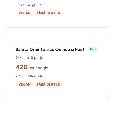
P:
14
g
C:
42
g
G:
7
g
VEGAN
FĂRĂ GLUTEN
Salată Orientală cu Quinoa și Naut
Ușor
35
min
·
3
porții
420
kcal / porție
P:
16
g
C:
58
g
G:
14
g
VEGAN
FĂRĂ GLUTEN