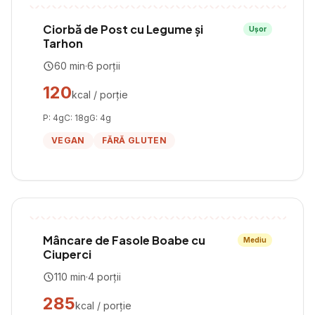
Ciorbă de Post cu Legume și
Ușor
Tarhon
60
min
·
6
porții
120
kcal / porție
P:
4
g
C:
18
g
G:
4
g
VEGAN
FĂRĂ GLUTEN
Mâncare de Fasole Boabe cu
Mediu
Ciuperci
110
min
·
4
porții
285
kcal / porție