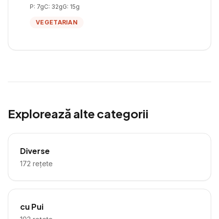
P:
7
g
C:
32
g
G:
15
g
VEGETARIAN
Explorează alte categorii
Diverse
172
rețete
cu Pui