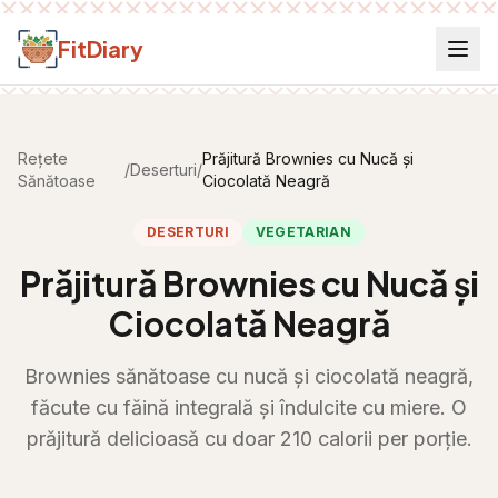
Salt la conținut
FitDiary
Rețete
Prăjitură Brownies cu Nucă și
/
Deserturi
/
Sănătoase
Ciocolată Neagră
DESERTURI
VEGETARIAN
Prăjitură Brownies cu Nucă și
Ciocolată Neagră
Brownies sănătoase cu nucă și ciocolată neagră,
făcute cu făină integrală și îndulcite cu miere. O
prăjitură delicioasă cu doar 210 calorii per porție.