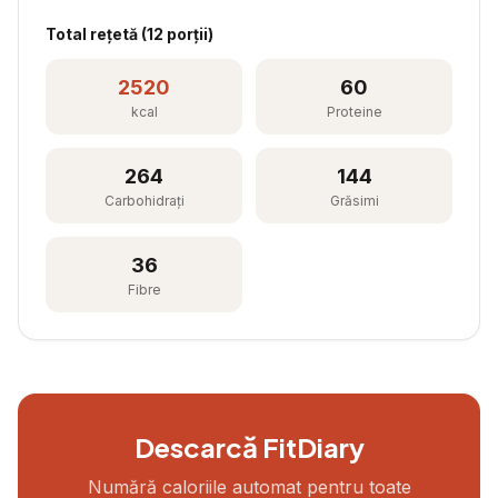
Total rețetă (
12
porții)
2520
60
kcal
Proteine
264
144
Carbohidrați
Grăsimi
36
Fibre
Descarcă FitDiary
Numără caloriile automat pentru toate