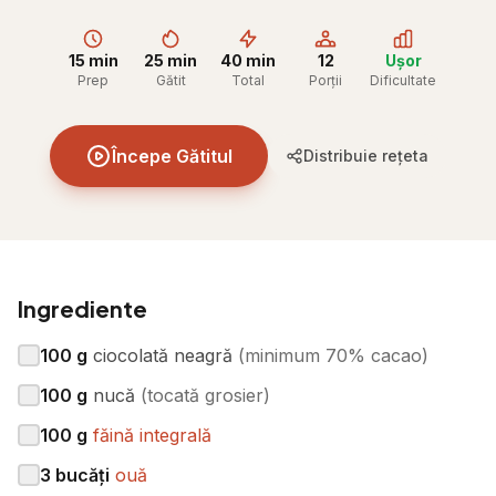
15 min
25 min
40 min
12
Ușor
Prep
Gătit
Total
Porții
Dificultate
Începe Gătitul
Distribuie rețeta
Ingrediente
100
g
ciocolată neagră
(
minimum 70% cacao
)
100
g
nucă
(
tocată grosier
)
100
g
făină integrală
3
bucăți
ouă