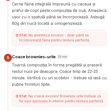
Cerne făina integrală împreună cu cacaua și
praful de copt peste compoziția de ouă. Amestecă
ușor cu o spatulă până se încorporează. Adaugă
80g din nucă tocată și omogenizează.
Sfat:
Nu amesteca excesiv - doar până se
încorporează făina pentru textura perfectă.
Coace brownies-urile
25
min
5
Toarnă compoziția în forma pregătită și presară
restul nucii pe deasupra. Coace timp de 22-25
minute. Verifică cu un scobitor - trebuie să iasă cu
puține firimituri lipite.
Sfat:
Nu coace excesiv! Brownies-urile trebuie să
fie ușor lipicioase în interior pentru textura perfectă.