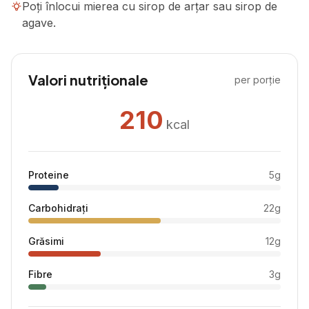
Poți înlocui mierea cu sirop de arțar sau sirop de
agave.
Valori nutriționale
per porție
210
kcal
Proteine
5
g
Carbohidrați
22
g
Grăsimi
12
g
Fibre
3
g