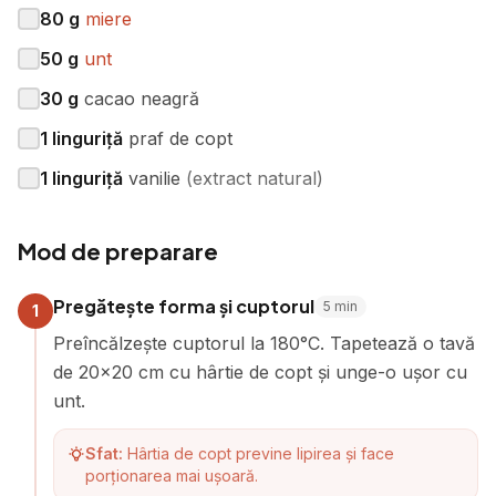
80
g
miere
50
g
unt
30
g
cacao neagră
1
linguriță
praf de copt
1
linguriță
vanilie
(
extract natural
)
Mod de preparare
Pregătește forma și cuptorul
5
min
1
Preîncălzește cuptorul la 180°C. Tapetează o tavă
de 20x20 cm cu hârtie de copt și unge-o ușor cu
unt.
Sfat:
Hârtia de copt previne lipirea și face
porționarea mai ușoară.