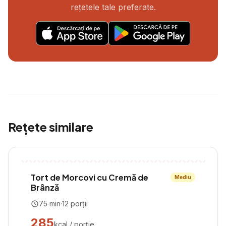
rețetele tale preferate.
Rețete similare
Tort de Morcovi cu Cremă de
Mediu
Brânză
75
min
·
12
porții
285
kcal / porție