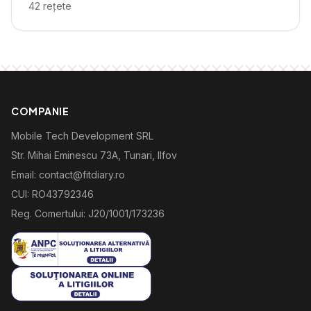
42
rețete
COMPANIE
Mobile Tech Development SRL
Str. Mihai Eminescu 73A, Tunari, Ilfov
Email: contact@fitdiary.ro
CUI: RO43792346
Reg. Comertului: J20/1001/173236