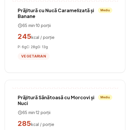
Prăjitură cu Nucă Caramelizată și
Mediu
Banane
65
min
·
10
porții
245
kcal / porție
P:
6
g
C:
28
g
G:
13
g
VEGETARIAN
Prăjitură Sănătoasă cu Morcovi și
Mediu
Nuci
65
min
·
12
porții
285
kcal / porție