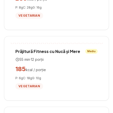
P:
8
g
C:
28
g
G:
16
g
VEGETARIAN
Prăjitură Fitness cu Nucă și Mere
Mediu
55
min
·
12
porții
185
kcal / porție
P:
6
g
C:
18
g
G:
10
g
VEGETARIAN