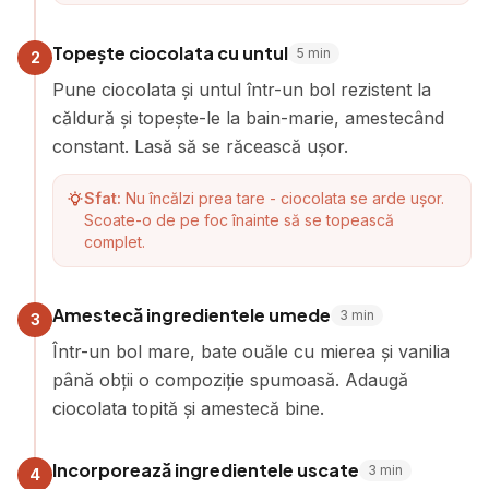
Topește ciocolata cu untul
5
min
2
Pune ciocolata și untul într-un bol rezistent la
căldură și topește-le la bain-marie, amestecând
constant. Lasă să se răcească ușor.
Sfat:
Nu încălzi prea tare - ciocolata se arde ușor.
Scoate-o de pe foc înainte să se topească
complet.
Amestecă ingredientele umede
3
min
3
Într-un bol mare, bate ouăle cu mierea și vanilia
până obții o compoziție spumoasă. Adaugă
ciocolata topită și amestecă bine.
Incorporează ingredientele uscate
3
min
4