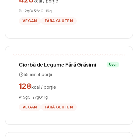
kcal / porție
P:
12
g
C:
52
g
G:
19
g
VEGAN
FĂRĂ GLUTEN
Ciorbă de Legume Fără Grăsimi
Ușor
55
min
·
4
porții
128
kcal / porție
P:
5
g
C:
27
g
G:
1
g
VEGAN
FĂRĂ GLUTEN