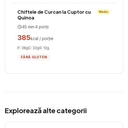
Chiftele de Curcan la Cuptor cu
Mediu
Quinoa
45
min
·
4
porții
385
kcal / porție
P:
38
g
C:
32
g
G:
12
g
FĂRĂ GLUTEN
Explorează alte categorii