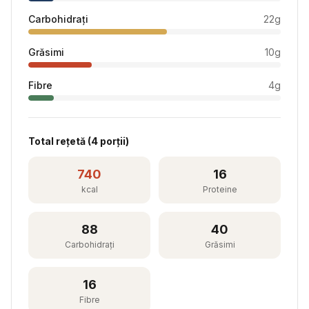
Carbohidrați
22
g
Grăsimi
10
g
Fibre
4
g
Total rețetă (
4
porții)
740
16
kcal
Proteine
88
40
Carbohidrați
Grăsimi
16
Fibre