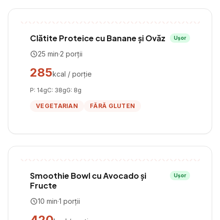
Clătite Proteice cu Banane și Ovăz
Ușor
25
min
·
2
porții
285
kcal / porție
P:
14
g
C:
38
g
G:
8
g
VEGETARIAN
FĂRĂ GLUTEN
Smoothie Bowl cu Avocado și
Ușor
Fructe
10
min
·
1
porții
420