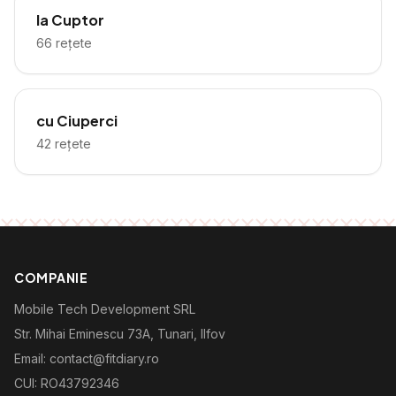
la Cuptor
66
rețete
cu Ciuperci
42
rețete
COMPANIE
Mobile Tech Development SRL
Str. Mihai Eminescu 73A, Tunari, Ilfov
Email: contact@fitdiary.ro
CUI: RO43792346