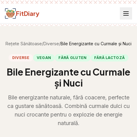
Salt la conținut
FitDiary
Rețete Sănătoase
/
Diverse
/
Bile Energizante cu Curmale și Nuci
DIVERSE
VEGAN
FĂRĂ GLUTEN
FĂRĂ LACTOZĂ
Bile Energizante cu Curmale
și Nuci
Bile energizante naturale, fără coacere, perfecte
ca gustare sănătoasă. Combină curmale dulci cu
nuci crocante pentru o explozie de energie
naturală.