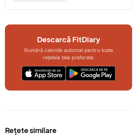
Descarcă FitDiary
Numără caloriile automat pentru toate
rețetele tale preferate.
Rețete similare