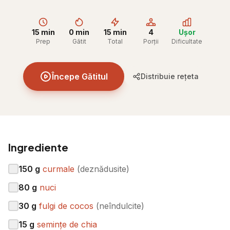
15 min
0 min
15 min
4
Ușor
Prep
Gătit
Total
Porții
Dificultate
Începe Gătitul
Distribuie rețeta
Ingrediente
150
g
curmale
(
deznădusite
)
80
g
nuci
30
g
fulgi de cocos
(
neîndulcite
)
15
g
semințe de chia