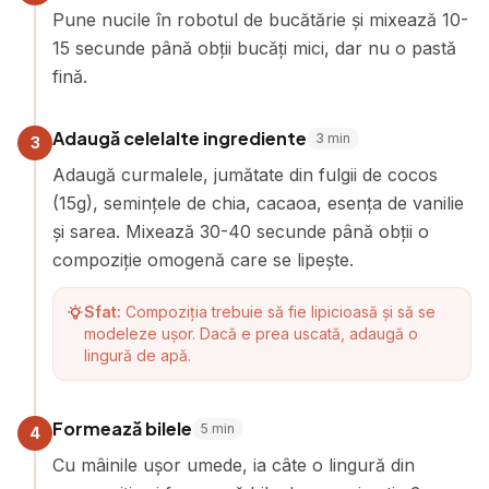
Pune nucile în robotul de bucătărie și mixează 10-
15 secunde până obții bucăți mici, dar nu o pastă
fină.
Adaugă celelalte ingrediente
3
min
3
Adaugă curmalele, jumătate din fulgii de cocos
(15g), semințele de chia, cacaoa, esența de vanilie
și sarea. Mixează 30-40 secunde până obții o
compoziție omogenă care se lipește.
Sfat:
Compoziția trebuie să fie lipicioasă și să se
modeleze ușor. Dacă e prea uscată, adaugă o
lingură de apă.
Formează bilele
5
min
4
Cu mâinile ușor umede, ia câte o lingură din