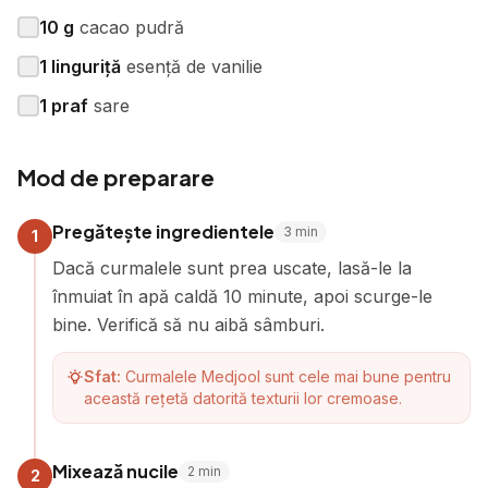
10
g
cacao pudră
1
linguriță
esență de vanilie
1
praf
sare
Mod de preparare
Pregătește ingredientele
3
min
1
Dacă curmalele sunt prea uscate, lasă-le la
înmuiat în apă caldă 10 minute, apoi scurge-le
bine. Verifică să nu aibă sâmburi.
Sfat:
Curmalele Medjool sunt cele mai bune pentru
această rețetă datorită texturii lor cremoase.
Mixează nucile
2
min
2