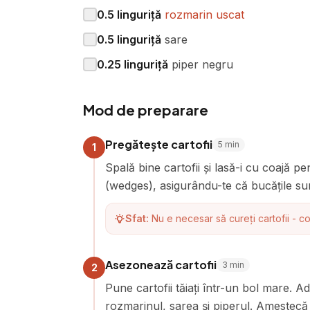
0.5
linguriță
rozmarin uscat
0.5
linguriță
sare
0.25
linguriță
piper negru
Mod de preparare
Pregătește cartofii
5
min
1
Spală bine cartofii și lasă-i cu coajă pe
(wedges), asigurându-te că bucățile su
Sfat:
Nu e necesar să cureți cartofii - c
Asezonează cartofii
3
min
2
Pune cartofii tăiați într-un bol mare. A
rozmarinul, sarea și piperul. Amestecă 