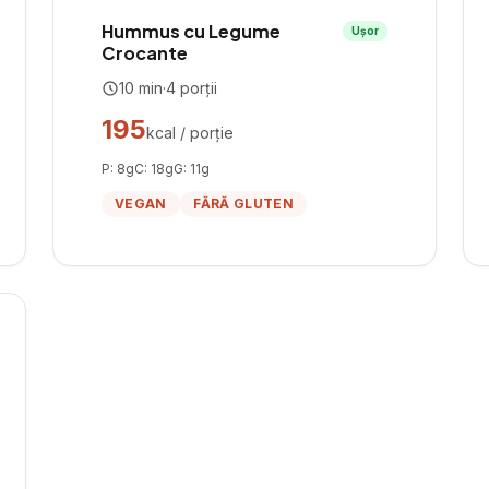
Hummus cu Legume
Ușor
Crocante
10
min
·
4
porții
195
kcal / porție
P:
8
g
C:
18
g
G:
11
g
VEGAN
FĂRĂ GLUTEN