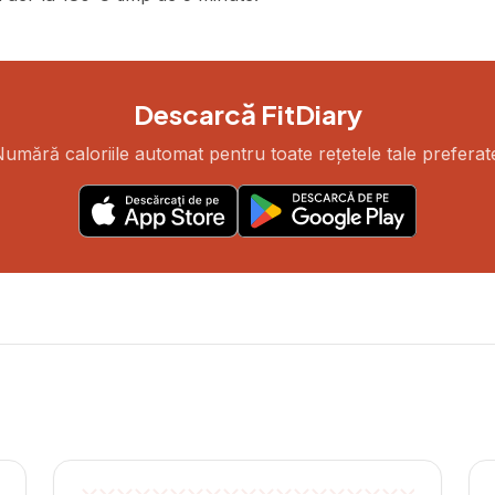
Descarcă FitDiary
umără caloriile automat pentru toate rețetele tale preferat