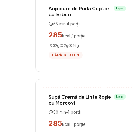
Aripioare de Pui la Cuptor
Ușor
cu Ierburi
55
min
·
4
porții
285
kcal / porție
P:
32
g
C:
2
g
G:
16
g
FĂRĂ GLUTEN
Supă Cremă de Linte Roșie
Ușor
cu Morcovi
50
min
·
4
porții
285
kcal / porție