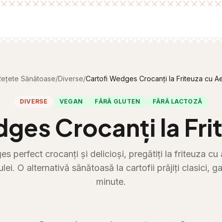
ețete Sănătoase
/
Diverse
/
Cartofi Wedges Crocanți la Friteuza cu A
DIVERSE
VEGAN
FĂRĂ GLUTEN
FĂRĂ LACTOZĂ
ges Crocanți la Fri
s perfect crocanți și delicioși, pregătiți la friteuza cu
ulei. O alternativă sănătoasă la cartofii prăjiți clasici, g
minute.