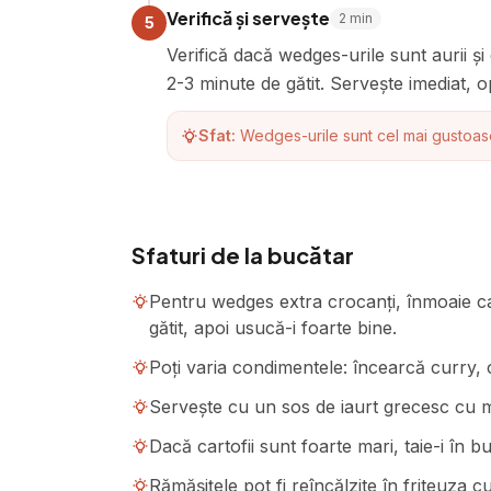
Verifică și servește
2
min
5
Verifică dacă wedges-urile sunt aurii și
2-3 minute de gătit. Servește imediat, o
Sfat:
Wedges-urile sunt cel mai gustoase 
Sfaturi de la bucătar
Pentru wedges extra crocanți, înmoaie car
gătit, apoi usucă-i foarte bine.
Poți varia condimentele: încearcă curry, 
Servește cu un sos de iaurt grecesc cu m
Dacă cartofii sunt foarte mari, taie-i în b
Rămășițele pot fi reîncălzite în friteuza 