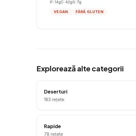
P:
14
g
C:
42
g
G:
7
g
VEGAN
FĂRĂ GLUTEN
Explorează alte categorii
Deserturi
183
rețete
Rapide
78
rețete