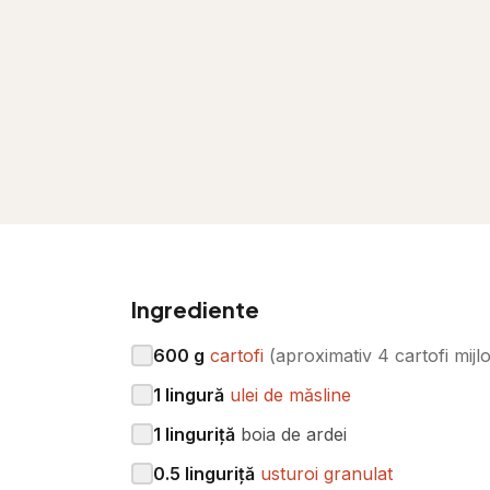
Ingrediente
600
g
cartofi
(
aproximativ 4 cartofi mijlo
1
lingură
ulei de măsline
1
linguriță
boia de ardei
0.5
linguriță
usturoi granulat