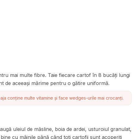
ntru mai multe fibre. Taie fiecare cartof în 8 bucăți lungi
nt de aceeași mărime pentru o gătire uniformă.
oaja conține multe vitamine și face wedges-urile mai crocanți.
daugă uleiul de măsline, boia de ardei, usturoiul granulat,
bine cu mâinile până când toți cartofii sunt acoperiți