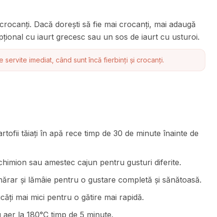
 crocanți. Dacă dorești să fie mai crocanți, mai adaugă
pțional cu iaurt grecesc sau un sos de iaurt cu usturoi.
servite imediat, când sunt încă fierbinți și crocanți.
tofii tăiați în apă rece timp de 30 de minute înainte de
chimion sau amestec cajun pentru gusturi diferite.
ărar și lămâie pentru o gustare completă și sănătoasă.
ucăți mai mici pentru o gătire mai rapidă.
cu aer la 180°C timp de 5 minute.