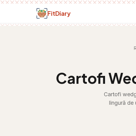
Salt la conținut
FitDiary
R
Cartofi Wed
Cartofi wedge
lingură de 