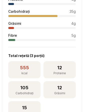
Carbohidrați
35
g
Grăsimi
4
g
Fibre
5
g
Total rețetă (
3
porții)
555
12
kcal
Proteine
105
12
Carbohidrați
Grăsimi
15