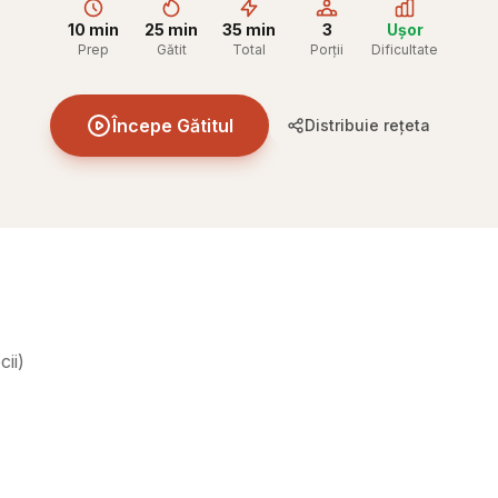
10 min
25 min
35 min
3
Ușor
Prep
Gătit
Total
Porții
Dificultate
Începe Gătitul
Distribuie rețeta
cii
)