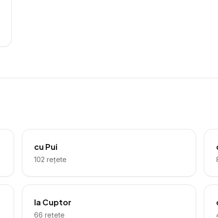
cu Pui
102
rețete
la Cuptor
66
rețete