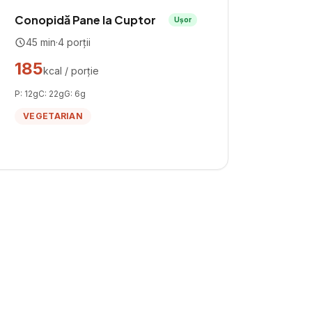
Conopidă Pane la Cuptor
Ușor
45
min
·
4
porții
185
kcal / porție
P:
12
g
C:
22
g
G:
6
g
VEGETARIAN