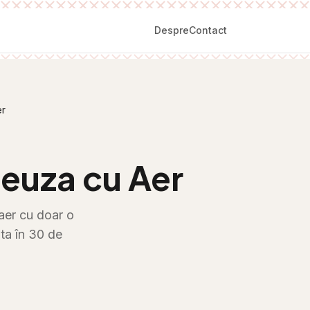
Despre
Contact
er
teuza cu Aer
 aer cu doar o
ata în 30 de