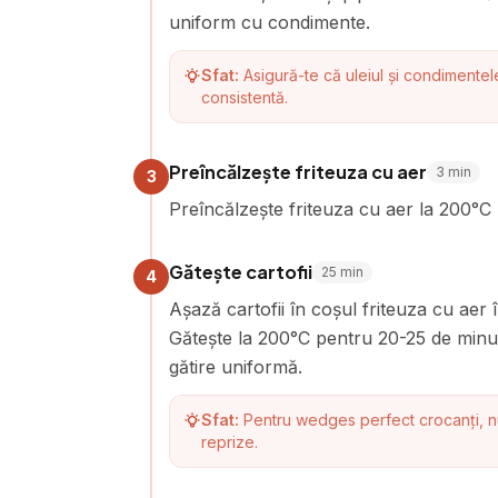
uniform cu condimente.
Sfat:
Asigură-te că uleiul și condimentel
consistentă.
Preîncălzește friteuza cu aer
3
min
3
Preîncălzește friteuza cu aer la 200°C
Gătește cartofii
25
min
4
Așază cartofii în coșul friteuza cu aer
Gătește la 200°C pentru 20-25 de minut
gătire uniformă.
Sfat:
Pentru wedges perfect crocanți, n
reprize.