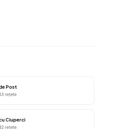
de Post
83
rețete
cu Ciuperci
42
rețete