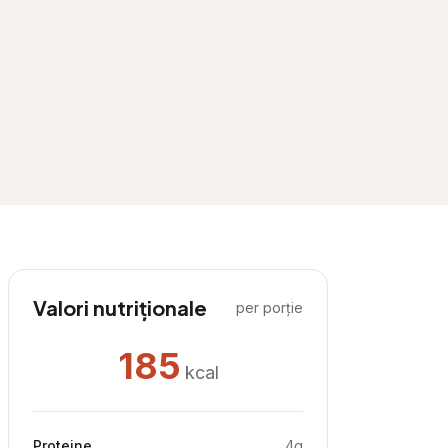
Valori nutriționale
per porție
185
kcal
Proteine
4
g