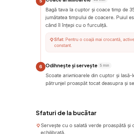
5
Bagă tava la cuptor și coace timp de 3
jumătatea timpului de coacere. Puiul es
când îl înțepi cu o furculiță.
Sfat:
Pentru o coajă mai crocantă, activ
constant.
Odihnește și servește
5
min
6
Scoate ariипioarele din cuptor și lasă-
pătrunjel proaspăt tocat deasupra și ser
Sfaturi de la bucătar
Servește cu o salată verde proaspătă și c
echilibrată.