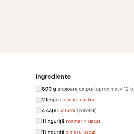
Ingrediente
800
g
aripioare de pui
(
aproximativ 12 b
2
linguri
ulei de măsline
4
căței
usturoi
(
zdrobiti
)
1
linguriță
rozmarin uscat
1
linguriță
cimbru uscat