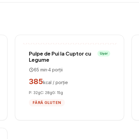
Pulpe de Pui la Cuptor cu
Ușor
Legume
65
min
·
4
porții
385
kcal / porție
P:
32
g
C:
28
g
G:
15
g
FĂRĂ GLUTEN