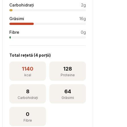
Carbohidrați
2
g
Grăsimi
16
g
Fibre
0
g
Total rețetă (
4
porții)
1140
128
kcal
Proteine
8
64
Carbohidrați
Grăsimi
0
Fibre