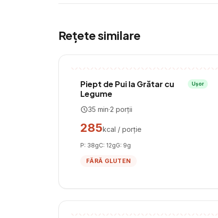
Rețete similare
Piept de Pui la Grătar cu
Ușor
Legume
35
min
·
2
porții
285
kcal / porție
P:
38
g
C:
12
g
G:
9
g
FĂRĂ GLUTEN