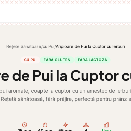
Rețete Sănătoase
/
cu Pui
/
Aripioare de Pui la Cuptor cu Ierburi
CU PUI
FĂRĂ GLUTEN
FĂRĂ LACTOZĂ
e de Pui la Cuptor c
pui aromate, coapte la cuptor cu un amestec de ierbur
 Rețetă sănătoasă, fără prăjire, perfectă pentru prânz s
15 min
40 min
55 min
4
Ușor