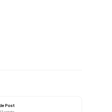
de Post
83
rețete