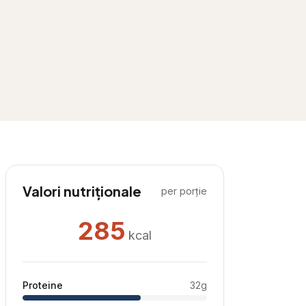
Valori nutriționale
per porție
285
kcal
Proteine
32
g