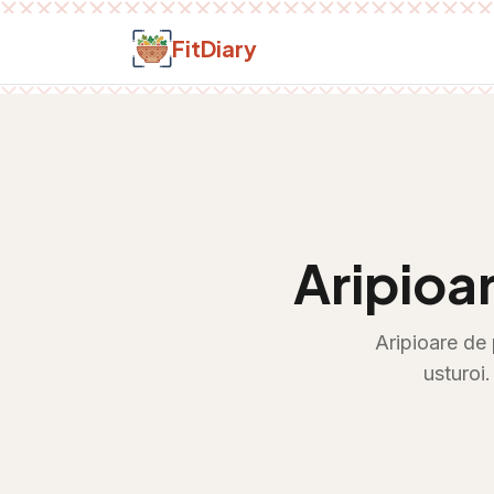
Salt la conținut
FitDiary
Aripioar
Aripioare de 
usturoi.