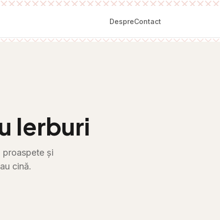
Despre
Contact
u Ierburi
i proaspete și
au cină.