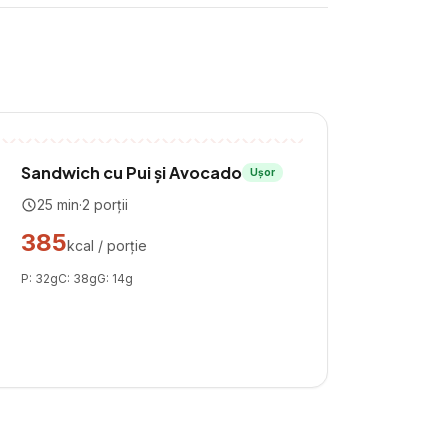
Sandwich cu Pui și Avocado
Ușor
25
min
·
2
porții
385
kcal / porție
P:
32
g
C:
38
g
G:
14
g