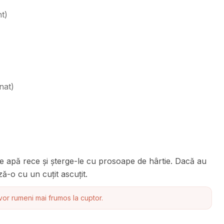
nt
)
nat
)
de apă rece și șterge-le cu prosoape de hârtie. Dacă au
ă-o cu un cuțit ascuțit.
vor rumeni mai frumos la cuptor.