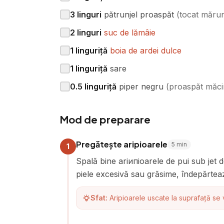
3
linguri
pătrunjel proaspăt
(
tocat măru
2
linguri
suc de lămâie
1
linguriță
boia de ardei dulce
1
linguriță
sare
0.5
linguriță
piper negru
(
proaspăt măci
Mod de preparare
Pregătește aripioarele
5
min
1
Spală bine ariипioarele de pui sub jet 
piele excesivă sau grăsime, îndepărteaz
Sfat:
Aripioarele uscate la suprafață se 