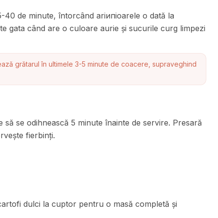
5-40 de minute, întorcând ariипioarele o dată la
te gata când are o culoare aurie și sucurile curg limpezi
ează grătarul în ultimele 3-5 minute de coacere, supraveghind
le să se odihnească 5 minute înainte de servire. Presară
vește fierbinți.
artofi dulci la cuptor pentru o masă completă și