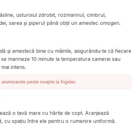
sline, usturoiul zdrobit, rozmarinul, cimbrul,
rdei, sarea și piperul până obții un amestec omogen.
dă și amestecă bine cu mâinile, asigurându-te că fiecare
ă se marineze 10 minute la temperatura camerei sau
 mai intens.
ariипioarele peste noapte la frigider.
tează o tavă mare cu hârtie de copt. Aranjează
at, cu spațiu între ele pentru o rumenire uniformă.