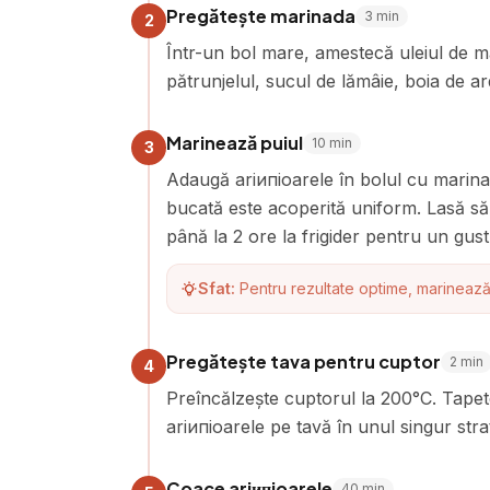
Pregătește marinada
3
min
2
Într-un bol mare, amestecă uleiul de mă
pătrunjelul, sucul de lămâie, boia de a
Marinează puiul
10
min
3
Adaugă ariипioarele în bolul cu marina
bucată este acoperită uniform. Lasă s
până la 2 ore la frigider pentru un gust
Sfat:
Pentru rezultate optime, marinează 
Pregătește tava pentru cuptor
2
min
4
Preîncălzește cuptorul la 200°C. Tape
ariипioarele pe tavă în unul singur str
Coace ariипioarele
40
min