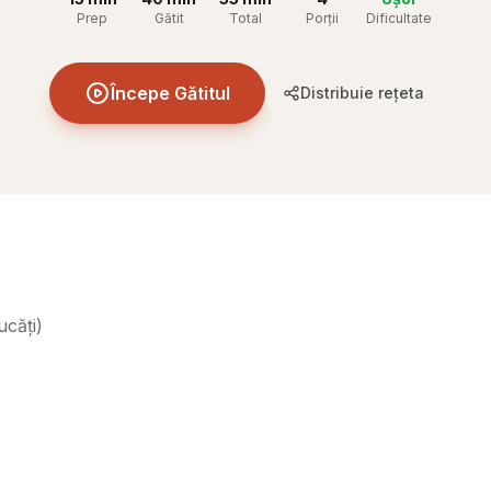
Prep
Gătit
Total
Porții
Dificultate
Începe Gătitul
Distribuie rețeta
ucăți
)