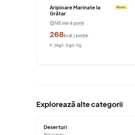
Aripioare Marinate la
Mediu
Grătar
145
min
·
4
porții
268
kcal / porție
P:
29
g
C:
12
g
G:
11
g
Explorează alte categorii
Deserturi
183
rețete