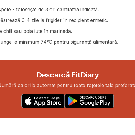
pete - folosește de 3 ori cantitatea indicată.
ăstrează 3-4 zile la frigider în recipient ermetic.
 chili sau boia iute în marinadă.
 ajunge la minimum 74°C pentru siguranță alimentară.
Descarcă FitDiary
umără caloriile automat pentru toate rețetele tale preferat