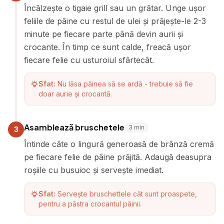
Încălzește o tigaie grill sau un grătar. Unge ușor
feliile de pâine cu restul de ulei și prăjește-le 2-3
minute pe fiecare parte până devin aurii și
crocante. În timp ce sunt calde, freacă ușor
fiecare felie cu usturoiul sfârtecât.
Sfat:
Nu lăsa pâinea să se ardă - trebuie să fie
doar aurie și crocantă.
Asamblează bruschetele
3
min
3
Întinde câte o lingură generoasă de brânză cremă
pe fiecare felie de pâine prăjită. Adaugă deasupra
roșiile cu busuioc și servește imediat.
Sfat:
Servește bruschettele cât sunt proaspete,
pentru a păstra crocantul pâinii.