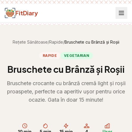
Salt la conținut
FitDiary
Rețete Sănătoase
/
Rapide
/
Bruschete cu Brânză și Roșii
RAPIDE
VEGETARIAN
Bruschete cu Brânză și Roșii
Bruschete crocante cu brânză cremă light și roșii
proaspete, perfecte ca aperitiv ușor pentru orice
ocazie. Gata în doar 15 minute!
10 min
5 min
15 min
4
Ușor