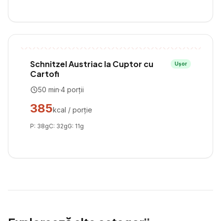
Schnitzel Austriac la Cuptor cu
Ușor
Cartofi
50
min
·
4
porții
385
kcal / porție
P:
38
g
C:
32
g
G:
11
g