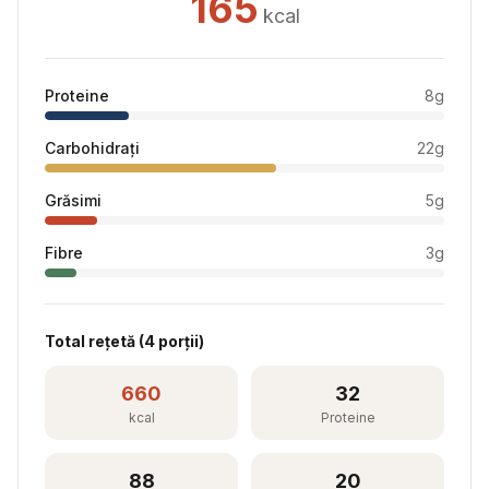
165
kcal
Proteine
8
g
Carbohidrați
22
g
Grăsimi
5
g
Fibre
3
g
Total rețetă (
4
porții)
660
32
kcal
Proteine
88
20