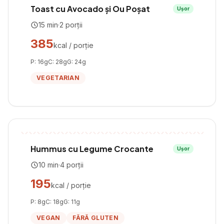
Toast cu Avocado și Ou Poșat
Ușor
15
min
·
2
porții
385
kcal / porție
P:
16
g
C:
28
g
G:
24
g
VEGETARIAN
Hummus cu Legume Crocante
Ușor
10
min
·
4
porții
195
kcal / porție
P:
8
g
C:
18
g
G:
11
g
VEGAN
FĂRĂ GLUTEN