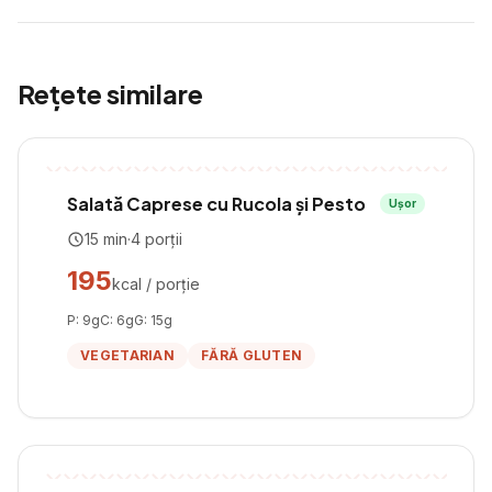
Rețete similare
Salată Caprese cu Rucola și Pesto
Ușor
15
min
·
4
porții
195
kcal / porție
P:
9
g
C:
6
g
G:
15
g
VEGETARIAN
FĂRĂ GLUTEN