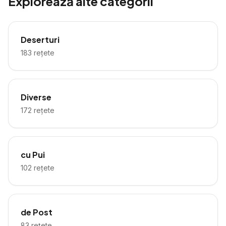
Explorează alte categorii
Deserturi
183
rețete
Diverse
172
rețete
cu Pui
102
rețete
de Post
83
rețete