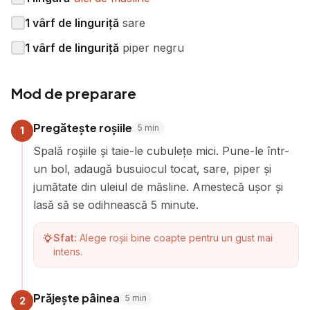
1
vârf de linguriță
sare
1
vârf de linguriță
piper negru
Mod de preparare
Pregătește roșiile
5
min
1
Spală roșiile și taie-le cubulețe mici. Pune-le într-
un bol, adaugă busuiocul tocat, sare, piper și
jumătate din uleiul de măsline. Amestecă ușor și
lasă să se odihnească 5 minute.
Sfat:
Alege roșii bine coapte pentru un gust mai
intens.
Prăjește pâinea
5
min
2