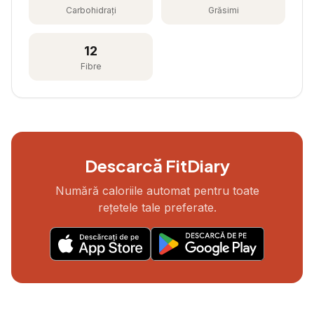
Carbohidrați
Grăsimi
12
Fibre
Descarcă FitDiary
Numără caloriile automat pentru toate
rețetele tale preferate.