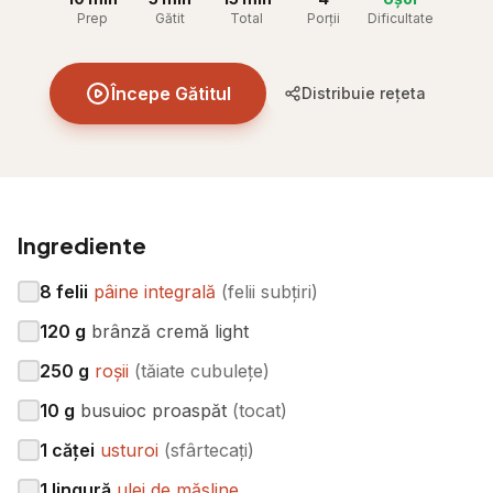
Prep
Gătit
Total
Porții
Dificultate
Începe Gătitul
Distribuie rețeta
Ingrediente
8
felii
pâine integrală
(
felii subțiri
)
120
g
brânză cremă light
250
g
roșii
(
tăiate cubulețe
)
10
g
busuioc proaspăt
(
tocat
)
1
căței
usturoi
(
sfârtecați
)
1
lingură
ulei de măsline