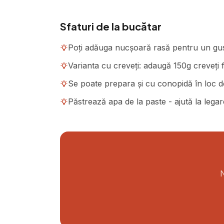
Sfaturi de la bucătar
Poți adăuga nucșoară rasă pentru un gust
Varianta cu creveți: adaugă 150g creveți fi
Se poate prepara și cu conopidă în loc de
Păstrează apa de la paste - ajută la legar
N