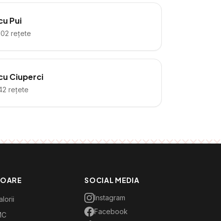
cu Pui
102
rețete
cu Ciuperci
42
rețete
TOARE
SOCIAL MEDIA
Instagram
lorii
Facebook
MC