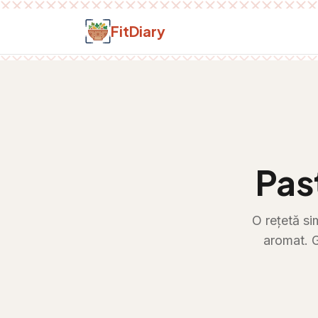
Salt la conținut
FitDiary
Pas
O rețetă si
aromat. G