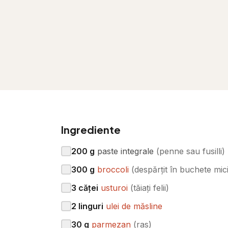
Ingrediente
200
g
paste integrale
(
penne sau fusilli
)
300
g
broccoli
(
despărțit în buchete mic
3
căței
usturoi
(
tăiați felii
)
2
linguri
ulei de măsline
30
g
parmezan
(
ras
)