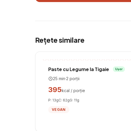
Rețete similare
Paste cu Legume la Tigaie
Ușor
25
min
·
2
porții
395
kcal / porție
P:
13
g
C:
62
g
G:
11
g
VEGAN