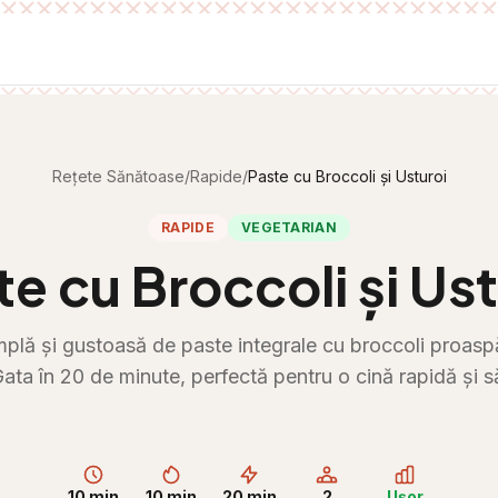
Rețete Sănătoase
/
Rapide
/
Paste cu Broccoli și Usturoi
RAPIDE
VEGETARIAN
te cu Broccoli și Ust
mplă și gustoasă de paste integrale cu broccoli proaspă
ata în 20 de minute, perfectă pentru o cină rapidă și 
10 min
10 min
20 min
2
Ușor