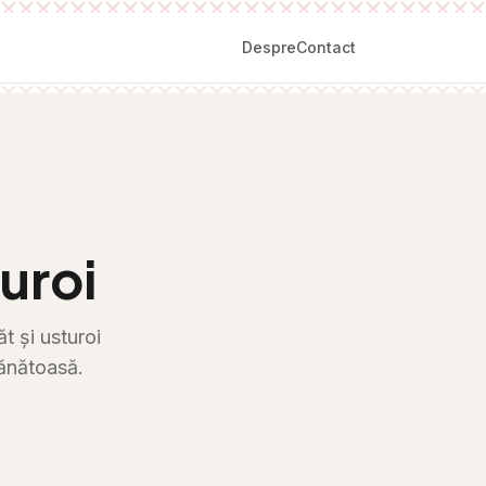
Despre
Contact
uroi
t și usturoi
sănătoasă.