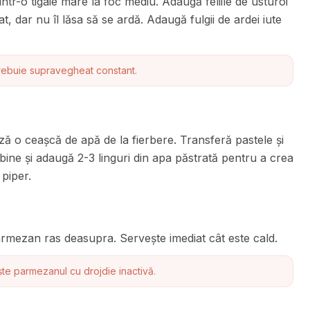
într-o tigaie mare la foc mediu. Adaugă feliile de usturoi
, dar nu îl lăsa să se ardă. Adaugă fulgii de ardei iute
trebuie supravegheat constant.
ză o ceașcă de apă de la fierbere. Transferă pastele și
 bine și adaugă 2-3 linguri din apa păstrată pentru a crea
piper.
parmezan ras deasupra. Servește imediat cât este cald.
ște parmezanul cu drojdie inactivă.