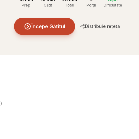
Prep
Gătit
Total
Porții
Dificultate
Începe Gătitul
Distribuie rețeta
i
)