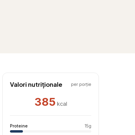
Valori nutriționale
per porție
385
kcal
Proteine
15
g