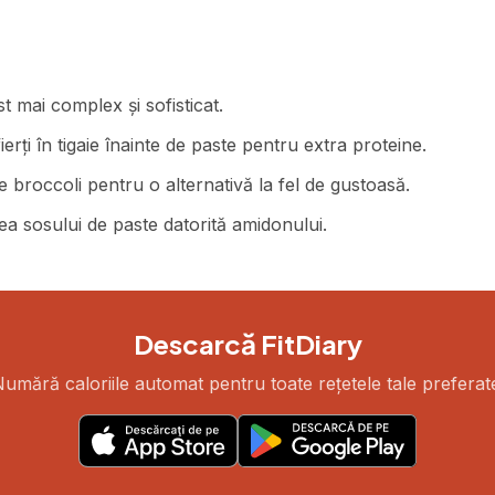
 mai complex și sofisticat.
erți în tigaie înainte de paste pentru extra proteine.
 broccoli pentru o alternativă la fel de gustoasă.
ea sosului de paste datorită amidonului.
Descarcă FitDiary
umără caloriile automat pentru toate rețetele tale preferat