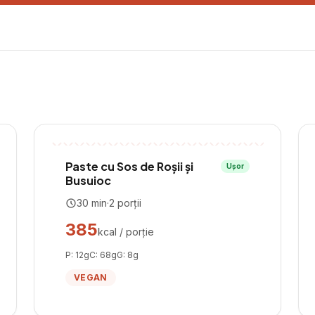
Paste cu Sos de Roșii și
Ușor
Busuioc
30
min
·
2
porții
385
kcal / porție
P:
12
g
C:
68
g
G:
8
g
VEGAN