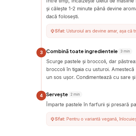
Între timp, încălzește uleiul de măsline 
și călește 1-2 minute până devine aromat
dacă folosești.
Sfat:
Usturoiul ars devine amar, așa că 
Combină toate ingredientele
3
min
3
Scurge pastele și broccoli, dar păstrea
broccoli în tigaia cu usturoi. Amestecă
un sos ușor. Condimentează cu sare și 
Servește
2
min
4
Împarte pastele în farfurii și presară 
Sfat:
Pentru o variantă vegană, înlocuie