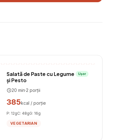
Salată de Paste cu Legume
Ușor
și Pesto
20
min
·
2
porții
385
kcal / porție
P:
12
g
C:
48
g
G:
16
g
VEGETARIAN