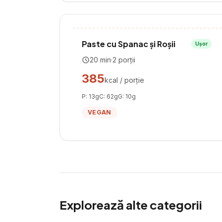
Paste cu Spanac și Roșii
Ușor
20
min
·
2
porții
385
kcal / porție
P:
13
g
C:
62
g
G:
10
g
VEGAN
Explorează alte categorii