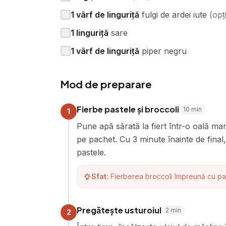
1
vârf de linguriță
fulgi de ardei iute
(
opț
1
linguriță
sare
1
vârf de linguriță
piper negru
Mod de preparare
Fierbe pastele și broccoli
10
min
1
Pune apă sărată la fiert într-o oală ma
pe pachet. Cu 3 minute înainte de final
pastele.
Sfat:
Fierberea broccoli împreună cu pa
Pregătește usturoiul
2
min
2