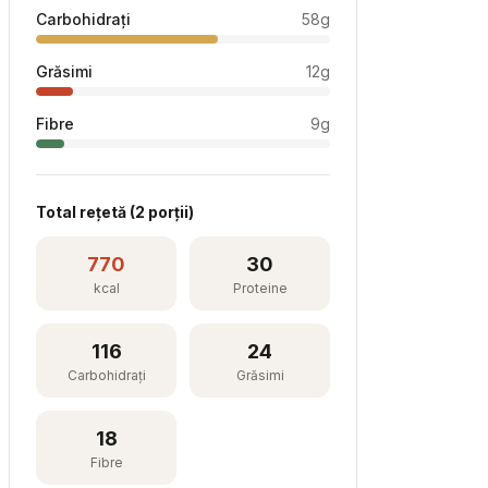
Carbohidrați
58
g
Grăsimi
12
g
Fibre
9
g
Total rețetă (
2
porții)
770
30
kcal
Proteine
116
24
Carbohidrați
Grăsimi
18
Fibre