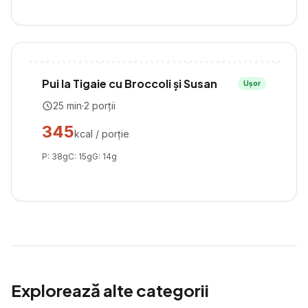
Pui la Tigaie cu Broccoli și Susan
Ușor
25
min
·
2
porții
345
kcal / porție
P:
38
g
C:
15
g
G:
14
g
Explorează alte categorii