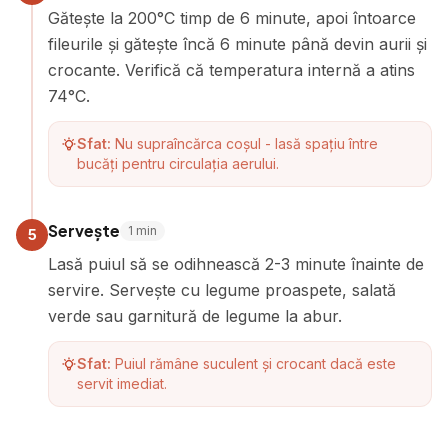
Gătește la 200°C timp de 6 minute, apoi întoarce
fileurile și gătește încă 6 minute până devin aurii și
crocante. Verifică că temperatura internă a atins
74°C.
Sfat:
Nu supraîncărca coșul - lasă spațiu între
bucăți pentru circulația aerului.
Servește
1
min
5
Lasă puiul să se odihnească 2-3 minute înainte de
servire. Servește cu legume proaspete, salată
verde sau garnitură de legume la abur.
Sfat:
Puiul rămâne suculent și crocant dacă este
servit imediat.