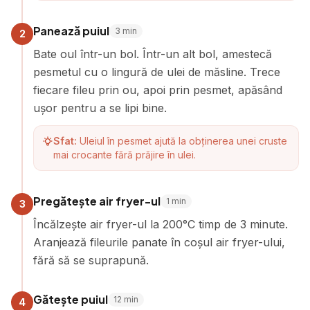
Panează puiul
3
min
2
Bate oul într-un bol. Într-un alt bol, amestecă
pesmetul cu o lingură de ulei de măsline. Trece
fiecare fileu prin ou, apoi prin pesmet, apăsând
ușor pentru a se lipi bine.
Sfat:
Uleiul în pesmet ajută la obținerea unei cruste
mai crocante fără prăjire în ulei.
Pregătește air fryer-ul
1
min
3
Încălzește air fryer-ul la 200°C timp de 3 minute.
Aranjează fileurile panate în coșul air fryer-ului,
fără să se suprapună.
Gătește puiul
12
min
4