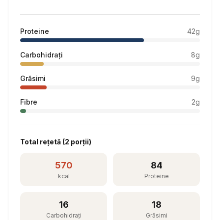
Proteine
42
g
Carbohidrați
8
g
Grăsimi
9
g
Fibre
2
g
Total rețetă (
2
porții)
570
84
kcal
Proteine
16
18
Carbohidrați
Grăsimi