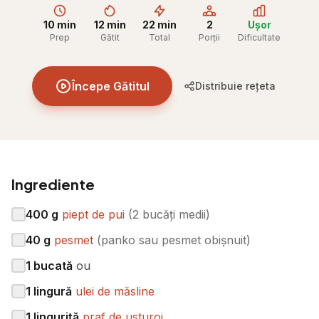
10 min
12 min
22 min
2
Ușor
Prep
Gătit
Total
Porții
Dificultate
Începe Gătitul
Distribuie rețeta
Ingrediente
400
g
piept de pui
(
2 bucăți medii
)
40
g
pesmet
(
panko sau pesmet obișnuit
)
1
bucată
ou
1
lingură
ulei de măsline
1
linguriță
praf de usturoi