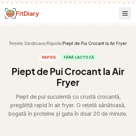
Salt la conținut
FitDiary
Rețete Sănătoase
/
Rapide
/
Piept de Pui Crocant la Air Fryer
RAPIDE
FĂRĂ LACTOZĂ
Piept de Pui Crocant la Air
Fryer
Piept de pui suculentă cu crustă crocantă,
pregătită rapid în air fryer. O rețetă sănătoasă,
bogată în proteine și gata în doar 20 de minute.