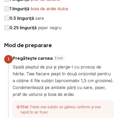
1
linguriță
boia de ardei dulce
0.5
linguriță
sare
0.25
linguriță
piper negru
Mod de preparare
Pregătește carnea
5
min
1
Spală pieptul de pui și șterge-l cu prosop de
hârtie. Taie fiecare piept în două orizontal pentru
a obține 4 file subțiri (aproximativ 1,5 cm grosime).
Condimentează pe ambele părți cu sare, piper,
praf de usturoi și boia de ardei.
Sfat:
Filele mai subțiri se gătesc uniform și mai
rapid în air fryer.