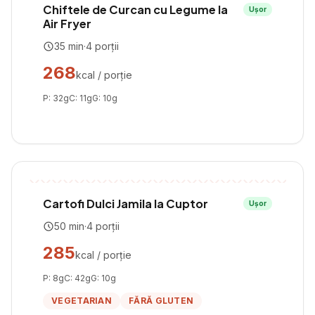
Chiftele de Curcan cu Legume la
Ușor
Air Fryer
35
min
·
4
porții
268
kcal / porție
P:
32
g
C:
11
g
G:
10
g
Cartofi Dulci Jamila la Cuptor
Ușor
50
min
·
4
porții
285
kcal / porție
P:
8
g
C:
42
g
G:
10
g
VEGETARIAN
FĂRĂ GLUTEN