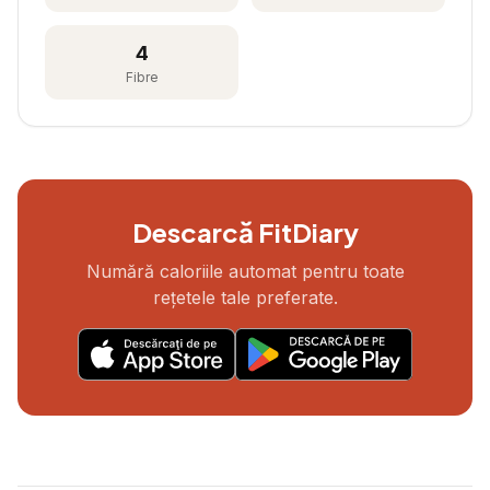
4
Fibre
Descarcă FitDiary
Numără caloriile automat pentru toate
rețetele tale preferate.