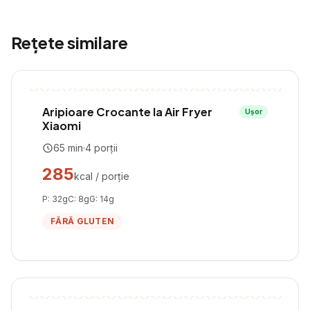
Rețete similare
Aripioare Crocante la Air Fryer
Ușor
Xiaomi
65
min
·
4
porții
285
kcal / porție
P:
32
g
C:
8
g
G:
14
g
FĂRĂ GLUTEN