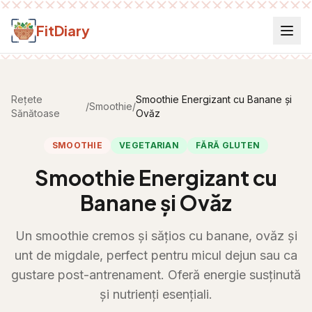
Salt la conținut
FitDiary
Rețete
Smoothie Energizant cu Banane și
/
Smoothie
/
Sănătoase
Ovăz
SMOOTHIE
VEGETARIAN
FĂRĂ GLUTEN
Smoothie Energizant cu
Banane și Ovăz
Un smoothie cremos și sățios cu banane, ovăz și
unt de migdale, perfect pentru micul dejun sau ca
gustare post-antrenament. Oferă energie susținută
și nutrienți esențiali.