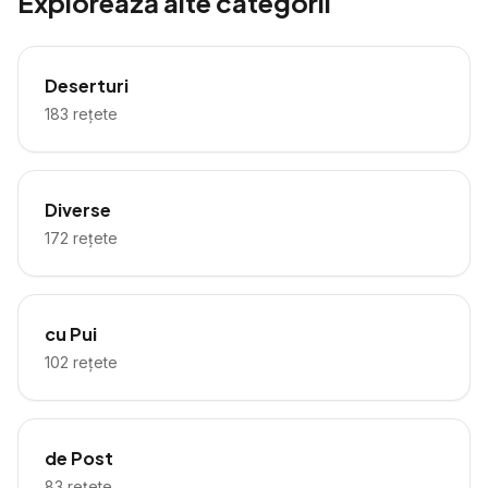
Explorează alte categorii
Deserturi
183
rețete
Diverse
172
rețete
cu Pui
102
rețete
de Post
83
rețete