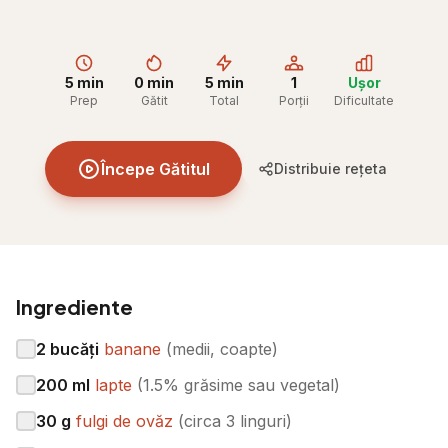
5 min
0 min
5 min
1
Ușor
Prep
Gătit
Total
Porții
Dificultate
Începe Gătitul
Distribuie rețeta
Ingrediente
2
bucăți
banane
(
medii, coapte
)
200
ml
lapte
(
1.5% grăsime sau vegetal
)
30
g
fulgi de ovăz
(
circa 3 linguri
)