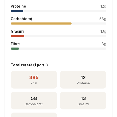
Proteine
12
g
Carbohidrați
58
g
Grăsimi
13
g
Fibre
8
g
Total rețetă (
1
porții)
385
12
kcal
Proteine
58
13
Carbohidrați
Grăsimi