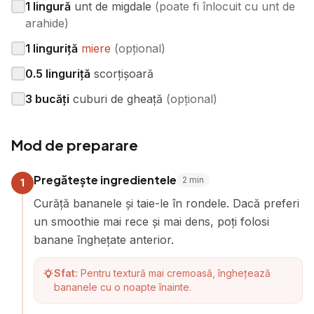
1
lingură
unt de migdale
(
poate fi înlocuit cu unt de
arahide
)
1
linguriță
miere
(
opțional
)
0.5
linguriță
scorțișoară
3
bucăți
cuburi de gheață
(
opțional
)
Mod de preparare
Pregătește ingredientele
2
min
1
Curăță bananele și taie-le în rondele. Dacă preferi
un smoothie mai rece și mai dens, poți folosi
banane înghețate anterior.
Sfat:
Pentru textură mai cremoasă, înghețează
bananele cu o noapte înainte.