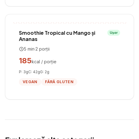
Smoothie Tropical cu Mango și
Ușor
Ananas
5
min
·
2
porții
185
kcal / porție
P:
3
g
C:
42
g
G:
2
g
VEGAN
FĂRĂ GLUTEN