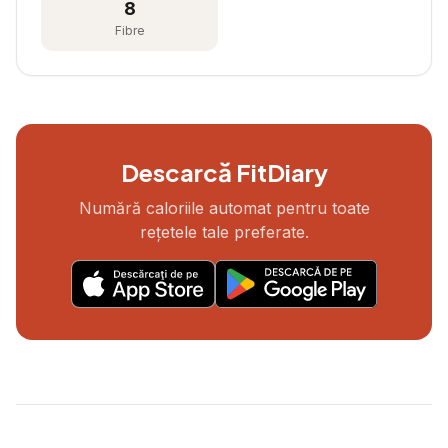
8
Fibre
Descarcă FitDiary
Numără caloriile automat pentru toate
rețetele tale preferate.