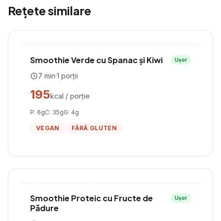
Rețete similare
Smoothie Verde cu Spanac și Kiwi
Ușor
7
min
·
1
porții
195
kcal / porție
P:
6
g
C:
35
g
G:
4
g
VEGAN
FĂRĂ GLUTEN
Smoothie Proteic cu Fructe de
Ușor
Pădure