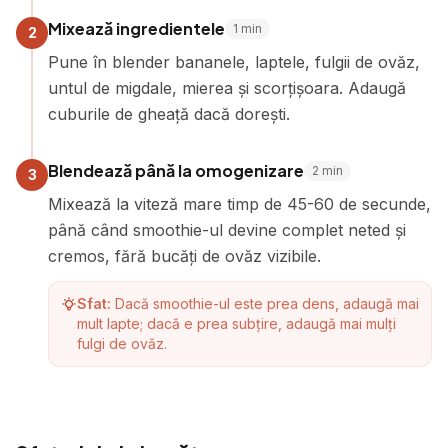
Mixează ingredientele
1
min
2
Pune în blender bananele, laptele, fulgii de ovăz,
untul de migdale, mierea și scorțișoara. Adaugă
cuburile de gheață dacă dorești.
Blendează până la omogenizare
2
min
3
Mixează la viteză mare timp de 45-60 de secunde,
până când smoothie-ul devine complet neted și
cremos, fără bucăți de ovăz vizibile.
Sfat:
Dacă smoothie-ul este prea dens, adaugă mai
mult lapte; dacă e prea subțire, adaugă mai mulți
fulgi de ovăz.