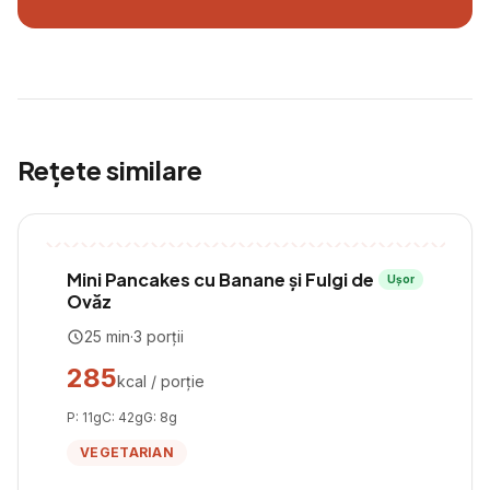
Rețete similare
Mini Pancakes cu Banane și Fulgi de
Ușor
Ovăz
25
min
·
3
porții
285
kcal / porție
P:
11
g
C:
42
g
G:
8
g
VEGETARIAN