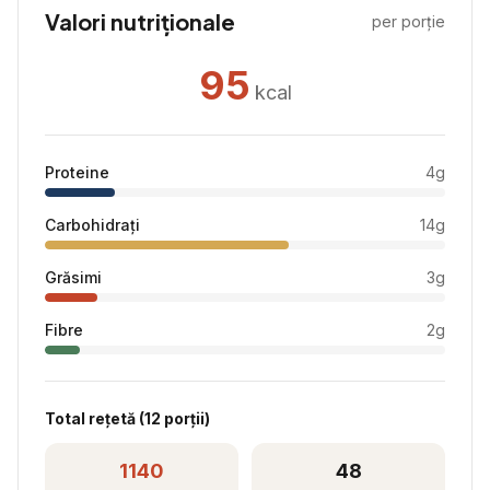
Valori nutriționale
per porție
95
kcal
Proteine
4
g
Carbohidrați
14
g
Grăsimi
3
g
Fibre
2
g
Total rețetă (
12
porții)
1140
48