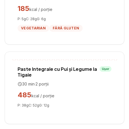
185
kcal / porție
P:
5
g
C:
28
g
G:
6
g
VEGETARIAN
FĂRĂ GLUTEN
Paste Integrale cu Pui și Legume la
Ușor
Tigaie
30
min
·
2
porții
485
kcal / porție
P:
38
g
C:
52
g
G:
12
g