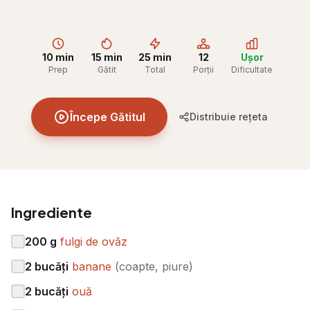
10 min
15 min
25 min
12
Ușor
Prep
Gătit
Total
Porții
Dificultate
Începe Gătitul
Distribuie rețeta
Ingrediente
200
g
fulgi de ovăz
2
bucăți
banane
(
coapte, piure
)
2
bucăți
ouă