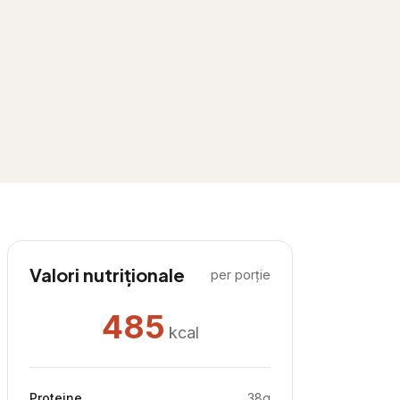
Valori nutriționale
per porție
485
kcal
Proteine
38
g