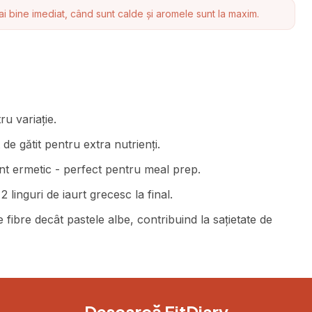
i bine imediat, când sunt calde și aromele sunt la maxim.
ru variație.
e gătit pentru extra nutrienți.
ient ermetic - perfect pentru meal prep.
linguri de iaurt grecesc la final.
 fibre decât pastele albe, contribuind la sațietate de
Descarcă FitDiary