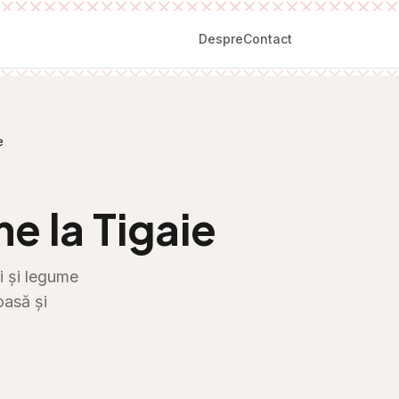
Despre
Contact
e
e la Tigaie
i și legume
oasă și