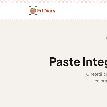
Salt la conținut
FitDiary
Paste Inte
O rețetă c
colora