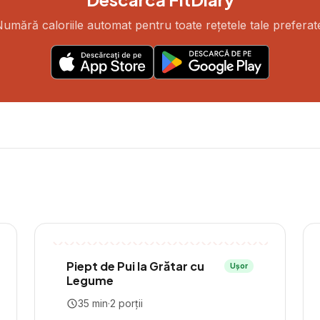
umără caloriile automat pentru toate rețetele tale preferat
Piept de Pui la Grătar cu
Ușor
Legume
35
min
·
2
porții