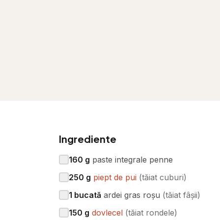
Ingrediente
160
g
paste integrale penne
250
g
piept de pui
(
tăiat cuburi
)
1
bucată
ardei gras roșu
(
tăiat fâșii
)
150
g
dovlecel
(
tăiat rondele
)