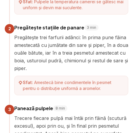
Sfat:
Pulpele la temperatura camerei se gătesc mai
uniform și devin mai suculente.
Pregătește stațiile de panare
3
min
2
Pregătește trei farfurii adânci: în prima pune făina
amestecată cu jumătate din sare și piper, în a doua
ouăle bătute, iar în a treia pesmetul amestecat cu
boia, usturoiul pudră, chimionul și restul de sare și
piper.
Sfat:
Amestecă bine condimentele în pesmet
pentru o distribuție uniformă a aromelor.
Panează pulpele
8
min
3
Trecere fiecare pulpă mai întâi prin făină (scutură
excesul), apoi prin ou, și în final prin pesmetul