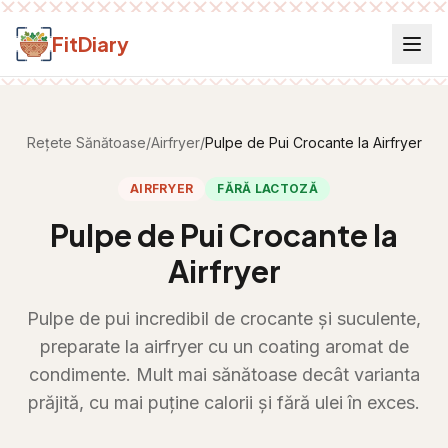
Salt la conținut
FitDiary
Rețete Sănătoase
/
Airfryer
/
Pulpe de Pui Crocante la Airfryer
AIRFRYER
FĂRĂ LACTOZĂ
Pulpe de Pui Crocante la
Airfryer
Pulpe de pui incredibil de crocante și suculente,
preparate la airfryer cu un coating aromat de
condimente. Mult mai sănătoase decât varianta
prăjită, cu mai puține calorii și fără ulei în exces.