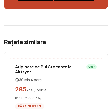
Rețete similare
Aripioare de Pui Crocante la
Ușor
Airfryer
30
min
·
4
porții
285
kcal / porție
P:
38
g
C:
6
g
G:
12
g
FĂRĂ GLUTEN