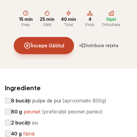
15 min
25 min
40 min
4
Ușor
Prep
Gătit
Total
Porții
Dificultate
Începe Gătitul
Distribuie rețeta
Ingrediente
8
bucăți
pulpe de pui
(
aproximativ 800g
)
80
g
pesmet
(
preferabil pesmet panko
)
2
bucăți
ou
40
g
făină