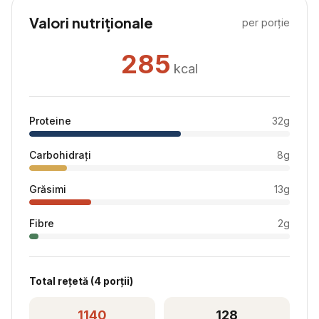
Valori nutriționale
per porție
285
kcal
Proteine
32
g
Carbohidrați
8
g
Grăsimi
13
g
Fibre
2
g
Total rețetă (
4
porții)
1140
128