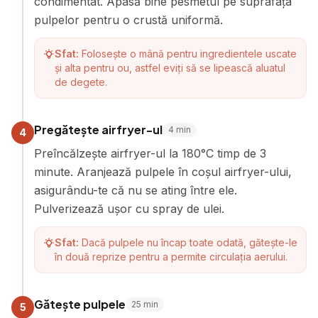
condimentat. Apasă bine pesmetul pe suprafața
pulpelor pentru o crustă uniformă.
Sfat:
Folosește o mână pentru ingredientele uscate
și alta pentru ou, astfel eviți să se lipească aluatul
de degete.
Pregătește airfryer-ul
4
min
4
Preîncălzește airfryer-ul la 180°C timp de 3
minute. Aranjează pulpele în coșul airfryer-ului,
asigurându-te că nu se ating între ele.
Pulverizează ușor cu spray de ulei.
Sfat:
Dacă pulpele nu încap toate odată, gătește-le
în două reprize pentru a permite circulația aerului.
Gătește pulpele
25
min
5