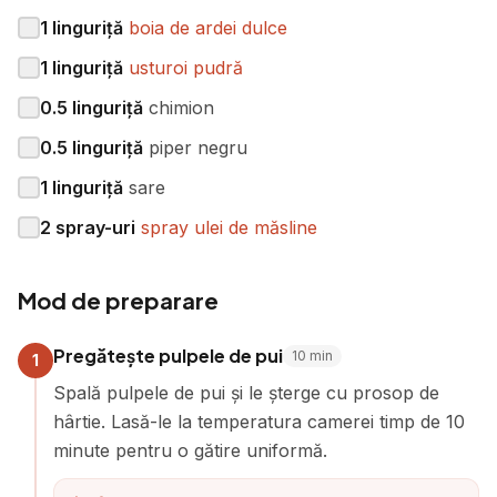
1
linguriță
boia de ardei dulce
1
linguriță
usturoi pudră
0.5
linguriță
chimion
0.5
linguriță
piper negru
1
linguriță
sare
2
spray-uri
spray ulei de măsline
Mod de preparare
Pregătește pulpele de pui
10
min
1
Spală pulpele de pui și le șterge cu prosop de
hârtie. Lasă-le la temperatura camerei timp de 10
minute pentru o gătire uniformă.