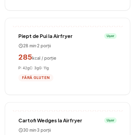
Piept de Pui la Airfryer
Ușor
28
min
·
2
porții
285
kcal / porție
P:
42
g
C:
3
g
G:
11
g
FĂRĂ GLUTEN
Cartofi Wedges la Airfryer
Ușor
30
min
·
3
porții