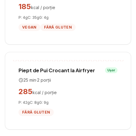
185
kcal / porție
P:
4
g
C:
35
g
G:
4
g
VEGAN
FĂRĂ GLUTEN
Piept de Pui Crocant la Airfryer
Ușor
25
min
·
2
porții
285
kcal / porție
P:
42
g
C:
8
g
G:
9
g
FĂRĂ GLUTEN