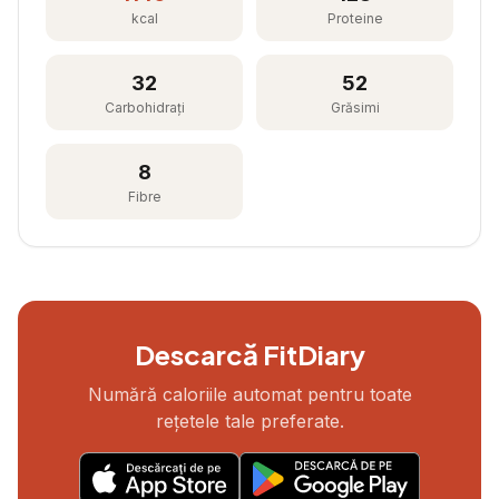
kcal
Proteine
32
52
Carbohidrați
Grăsimi
8
Fibre
Descarcă FitDiary
Numără caloriile automat pentru toate
rețetele tale preferate.