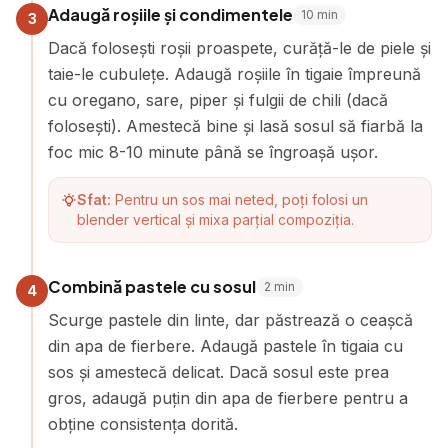
Adaugă roșiile și condimentele
10
min
3
Dacă folosești roșii proaspete, curăță-le de piele și
taie-le cubulețe. Adaugă roșiile în tigaie împreună
cu oregano, sare, piper și fulgii de chili (dacă
folosești). Amestecă bine și lasă sosul să fiarbă la
foc mic 8-10 minute până se îngroașă ușor.
Sfat:
Pentru un sos mai neted, poți folosi un
blender vertical și mixa parțial compoziția.
Combină pastele cu sosul
2
min
4
Scurge pastele din linte, dar păstrează o ceașcă
din apa de fierbere. Adaugă pastele în tigaia cu
sos și amestecă delicat. Dacă sosul este prea
gros, adaugă puțin din apa de fierbere pentru a
obține consistența dorită.