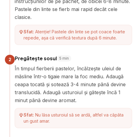
instrucțiunilor de pe pachet, de obicei 6-8 minute.
Pastele din linte se fierb mai rapid decât cele
clasice.
Sfat:
Atenție! Pastele din linte se pot coace foarte
repede, așa că verifică textura după 6 minute.
Pregătește sosul
5
min
2
În timpul fierberii pastelor, încălzește uleiul de
măsline într-o tigaie mare la foc mediu. Adaugă
ceapa tocată și sotează 3-4 minute până devine
translucidă. Adaugă usturoiul și gătește încă 1
minut până devine aromat.
Sfat:
Nu lăsa usturoiul să se ardă, altfel va căpăta
un gust amar.