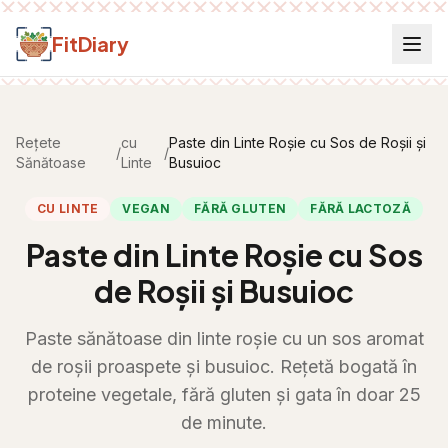
Salt la conținut
FitDiary
Rețete
cu
Paste din Linte Roșie cu Sos de Roșii și
/
/
Sănătoase
Linte
Busuioc
CU LINTE
VEGAN
FĂRĂ GLUTEN
FĂRĂ LACTOZĂ
Paste din Linte Roșie cu Sos
de Roșii și Busuioc
Paste sănătoase din linte roșie cu un sos aromat
de roșii proaspete și busuioc. Rețetă bogată în
proteine vegetale, fără gluten și gata în doar 25
de minute.