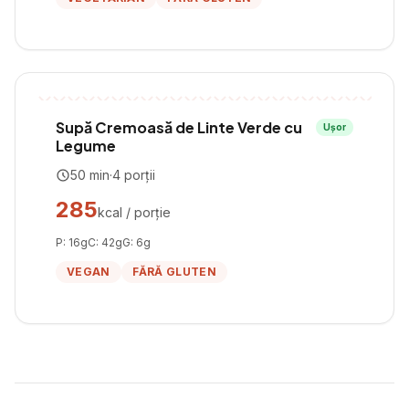
Supă Cremoasă de Linte Verde cu
Ușor
Legume
50
min
·
4
porții
285
kcal / porție
P:
16
g
C:
42
g
G:
6
g
VEGAN
FĂRĂ GLUTEN