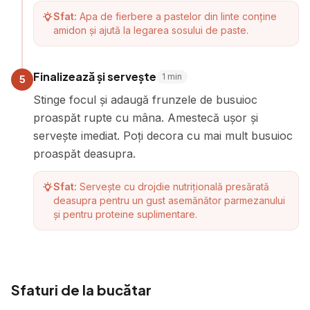
Sfat:
Apa de fierbere a pastelor din linte conține
amidon și ajută la legarea sosului de paste.
Finalizează și servește
1
min
5
Stinge focul și adaugă frunzele de busuioc
proaspăt rupte cu mâna. Amestecă ușor și
servește imediat. Poți decora cu mai mult busuioc
proaspăt deasupra.
Sfat:
Servește cu drojdie nutrițională presărată
deasupra pentru un gust asemănător parmezanului
și pentru proteine suplimentare.
Sfaturi de la bucătar