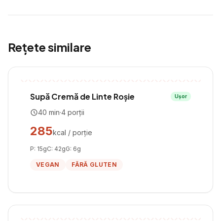
Rețete similare
Supă Cremă de Linte Roșie
Ușor
40
min
·
4
porții
285
kcal / porție
P:
15
g
C:
42
g
G:
6
g
VEGAN
FĂRĂ GLUTEN