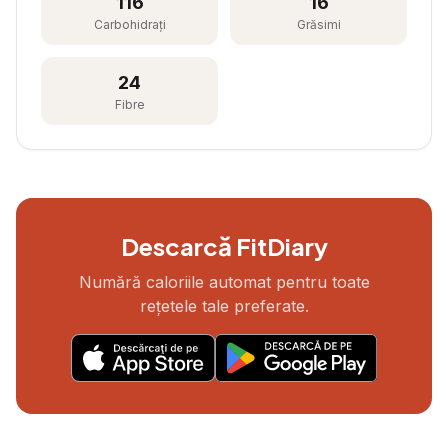
116
16
Carbohidrați
Grăsimi
24
Fibre
Descarcă FitDiary
Numără caloriile automat pentru toate
rețetele tale preferate.