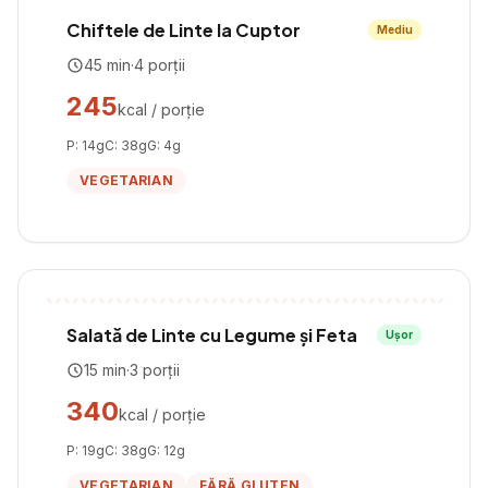
Chiftele de Linte la Cuptor
Mediu
45
min
·
4
porții
245
kcal / porție
P:
14
g
C:
38
g
G:
4
g
VEGETARIAN
Salată de Linte cu Legume și Feta
Ușor
15
min
·
3
porții
340
kcal / porție
P:
19
g
C:
38
g
G:
12
g
VEGETARIAN
FĂRĂ GLUTEN