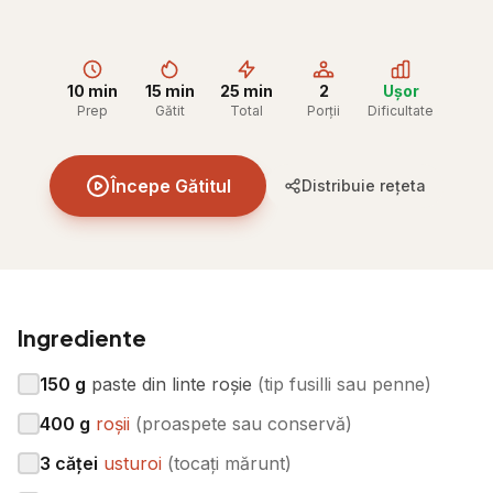
10 min
15 min
25 min
2
Ușor
Prep
Gătit
Total
Porții
Dificultate
Începe Gătitul
Distribuie rețeta
Ingrediente
150
g
paste din linte roșie
(
tip fusilli sau penne
)
400
g
roșii
(
proaspete sau conservă
)
3
căței
usturoi
(
tocați mărunt
)