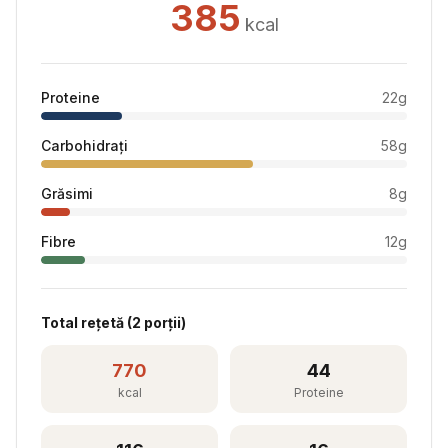
385
kcal
Proteine
22
g
Carbohidrați
58
g
Grăsimi
8
g
Fibre
12
g
Total rețetă (
2
porții)
770
44
kcal
Proteine