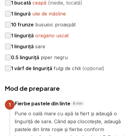
1
bucată
ceapă
(
medie, tocată
)
1
lingură
ulei de măsline
10
frunze
busuioc proaspăt
1
linguriță
oregano uscat
1
linguriță
sare
0.5
linguriță
piper negru
1
vârf de linguriță
fulgi de chili
(
opțional
)
Mod de preparare
Fierbe pastele din linte
8
min
1
Pune o oală mare cu apă la fiert și adaugă o
linguriță de sare. Când apa clocotește, adaugă
pastele din linte roșie și fierbe conform