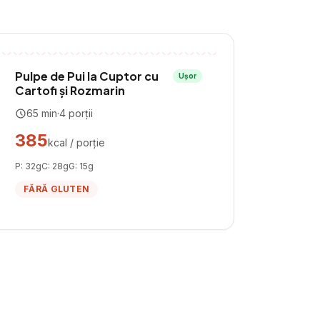
Pulpe de Pui la Cuptor cu
Ușor
Cartofi și Rozmarin
65
min
·
4
porții
385
kcal / porție
P:
32
g
C:
28
g
G:
15
g
FĂRĂ GLUTEN