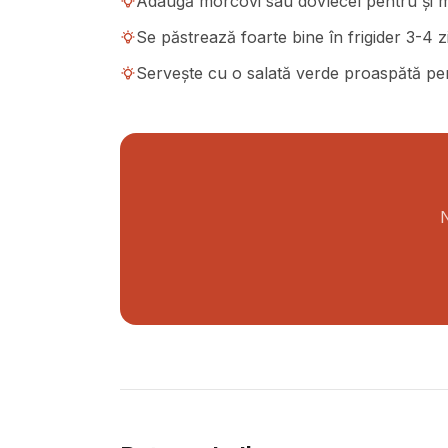
Adaugă morcovi sau dovlecel pentru și ma
Se păstrează foarte bine în frigider 3-4 z
Servește cu o salată verde proaspătă pen
N