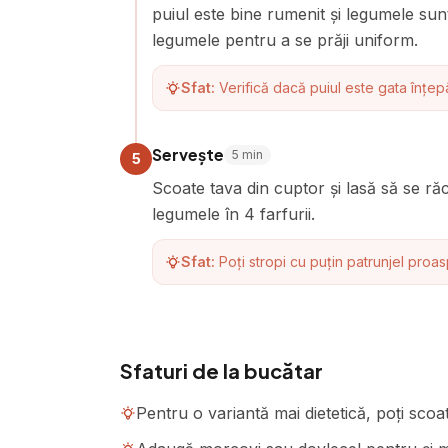
puiul este bine rumenit și legumele su
legumele pentru a se prăji uniform.
Sfat:
Verifică dacă puiul este gata înțepâ
Servește
5
min
5
Scoate tava din cuptor și lasă să se ră
legumele în 4 farfurii.
Sfat:
Poți stropi cu puțin patrunjel proa
Sfaturi de la bucătar
Pentru o variantă mai dietetică, poți scoa