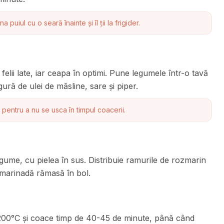
 puiul cu o seară înainte și îl ții la frigider.
în felii late, iar ceapa în optimi. Pune legumele într-o tavă
ură de ulei de măsline, sare și piper.
 pentru a nu se usca în timpul coacerii.
gume, cu pielea în sus. Distribuie ramurile de rozmarin
 marinadă rămasă în bol.
a 200°C și coace timp de 40-45 de minute, până când