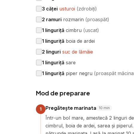
3
căței
usturoi
(
zdrobiți
)
2
ramuri
rozmarin
(
proaspăt
)
1
linguriță
cimbru
(
uscat
)
1
linguriță
boia de ardei
2
linguri
suc de lămâie
1
linguriță
sare
1
linguriță
piper negru
(
proaspăt măcina
Mod de preparare
Pregătește marinata
10
min
1
Într-un bol mare, amestecă 2 linguri de
cimbrul, boia de ardei, sarea și piperu
pătrunde marinata. Lasă la marinat 10 