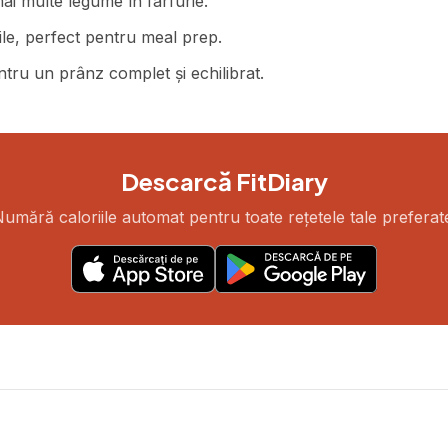
i multe legume în farfurie.
ile, perfect pentru meal prep.
tru un prânz complet și echilibrat.
Descarcă FitDiary
umără caloriile automat pentru toate rețetele tale preferat