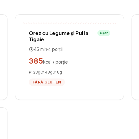
Orez cu Legume și Pui la
Ușor
Tigaie
45
min
·
4
porții
385
kcal / porție
P:
28
g
C:
48
g
G:
8
g
FĂRĂ GLUTEN