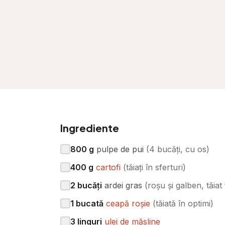
Ingrediente
800
g
pulpe de pui
(
4 bucăți, cu os
)
400
g
cartofi
(
tăiați în sferturi
)
2
bucăți
ardei gras
(
roșu și galben, tăiat f
1
bucată
ceapă roșie
(
tăiată în optimi
)
3
linguri
ulei de măsline