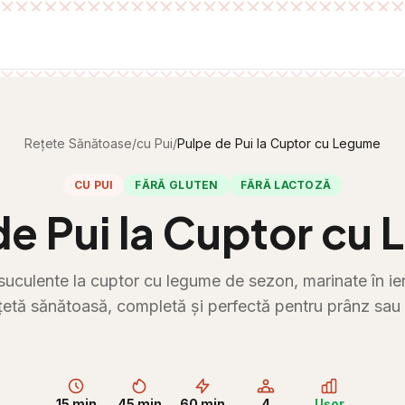
Rețete Sănătoase
/
cu Pui
/
Pulpe de Pui la Cuptor cu Legume
CU PUI
FĂRĂ GLUTEN
FĂRĂ LACTOZĂ
de Pui la Cuptor cu
suculente la cuptor cu legume de sezon, marinate în ie
țetă sănătoasă, completă și perfectă pentru prânz sau 
15 min
45 min
60 min
4
Ușor