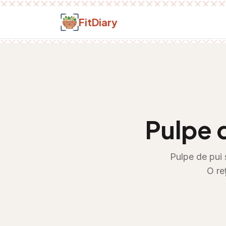
Salt la conținut
FitDiary
Pulpe 
Pulpe de pui 
O re