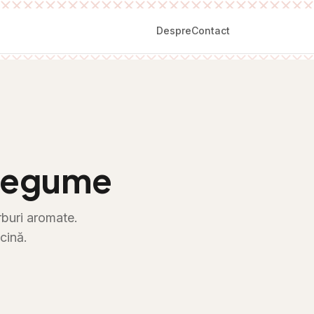
Despre
Contact
 Legume
rburi aromate.
cină.