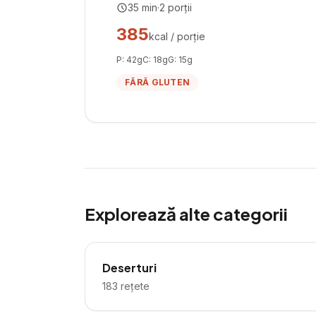
35
min
·
2
porții
385
kcal / porție
P:
42
g
C:
18
g
G:
15
g
FĂRĂ GLUTEN
Explorează alte categorii
Deserturi
183
rețete