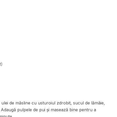
t
)
 ulei de măsline cu usturoiul zdrobit, sucul de lămâie,
l. Adaugă pulpele de pui și masează bine pentru a
minute.