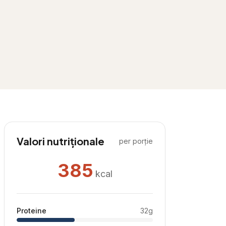
Valori nutriționale
per porție
385
kcal
Proteine
32
g