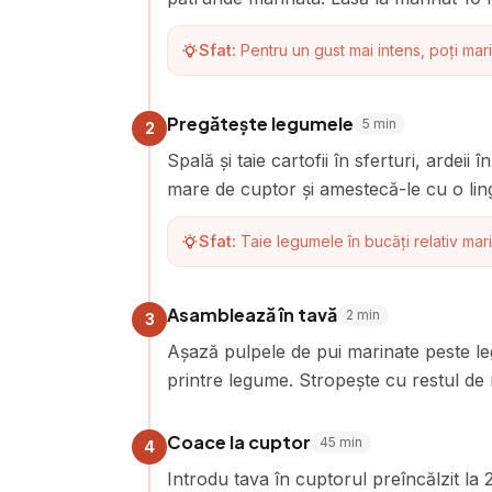
Sfat:
Pentru un gust mai intens, poți marina
Pregătește legumele
5
min
2
Spală și taie cartofii în sferturi, ardeii 
mare de cuptor și amestecă-le cu o ling
Sfat:
Taie legumele în bucăți relativ mari
Asamblează în tavă
2
min
3
Așază pulpele de pui marinate peste le
printre legume. Stropește cu restul de
Coace la cuptor
45
min
4
Introdu tava în cuptorul preîncălzit l