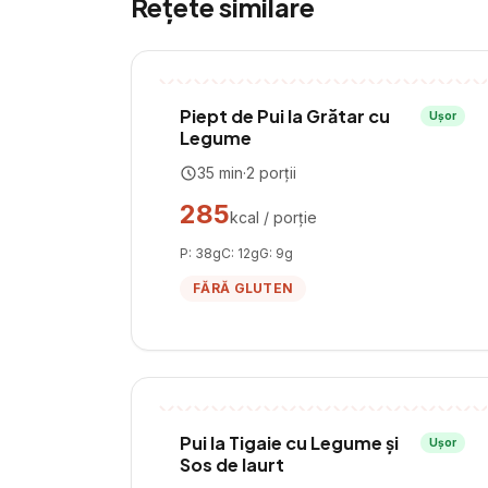
Rețete similare
Piept de Pui la Grătar cu
Ușor
Legume
35
min
·
2
porții
285
kcal / porție
P:
38
g
C:
12
g
G:
9
g
FĂRĂ GLUTEN
Pui la Tigaie cu Legume și
Ușor
Sos de Iaurt