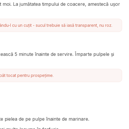
nt moi. La jumătatea timpului de coacere, amestecă ușor
ndu-l cu un cuțit - sucul trebuie să iasă transparent, nu roz.
cească 5 minute înainte de servire. Împarte pulpele și
spăt tocat pentru prospețime.
te pielea de pe pulpe înainte de marinare.