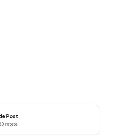
de Post
83
rețete