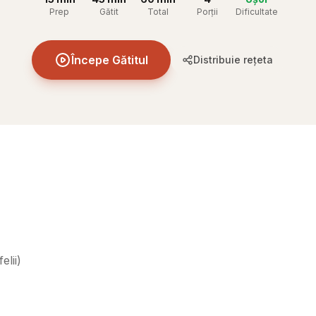
Prep
Gătit
Total
Porții
Dificultate
Începe Gătitul
Distribuie rețeta
elii
)