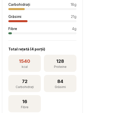
Carbohidrați
18
g
Grăsimi
21
g
Fibre
4
g
Total rețetă (
4
porții)
1540
128
kcal
Proteine
72
84
Carbohidrați
Grăsimi
16
Fibre