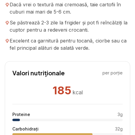
Dacă vrei o textură mai cremoasă, taie cartofii în
cuburi mai mari de 5-6 cm.
Se păstrează 2-3 zile la frigider și pot fi reîncălziți la
cuptor pentru a redeveni crocanti.
Excelent ca garnitură pentru tocană, ciorbe sau ca
fel principal alături de salată verde.
Valori nutriționale
per porție
185
kcal
Proteine
3
g
Carbohidrați
32
g