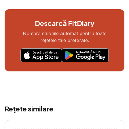
Descarcă FitDiary
Numără caloriile automat pentru toate
rețetele tale preferate.
Rețete similare