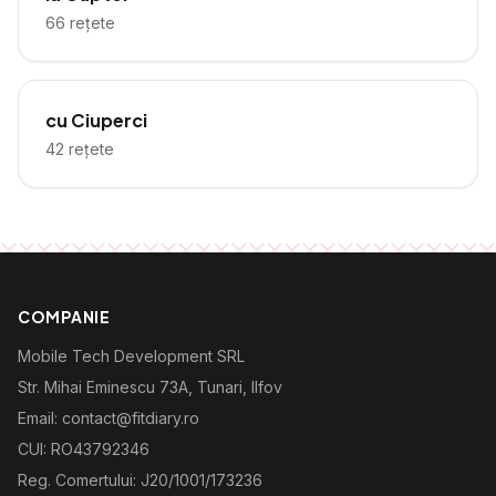
66
rețete
cu Ciuperci
42
rețete
COMPANIE
Mobile Tech Development SRL
Str. Mihai Eminescu 73A, Tunari, Ilfov
Email: contact@fitdiary.ro
CUI: RO43792346
Reg. Comertului: J20/1001/173236