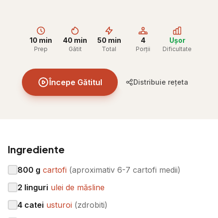
10 min
40 min
50 min
4
Ușor
Prep
Gătit
Total
Porții
Dificultate
Începe Gătitul
Distribuie rețeta
Ingrediente
800
g
cartofi
(
aproximativ 6-7 cartofi medii
)
2
linguri
ulei de măsline
4
catei
usturoi
(
zdrobiti
)