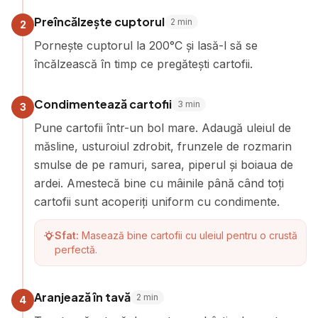
Preîncălzește cuptorul
2
min
2
Pornește cuptorul la 200°C și lasă-l să se
încălzească în timp ce pregătești cartofii.
Condimentează cartofii
3
min
3
Pune cartofii într-un bol mare. Adaugă uleiul de
măsline, usturoiul zdrobit, frunzele de rozmarin
smulse de pe ramuri, sarea, piperul și boiaua de
ardei. Amestecă bine cu mâinile până când toți
cartofii sunt acoperiți uniform cu condimente.
Sfat:
Masează bine cartofii cu uleiul pentru o crustă
perfectă.
Aranjează în tavă
2
min
4