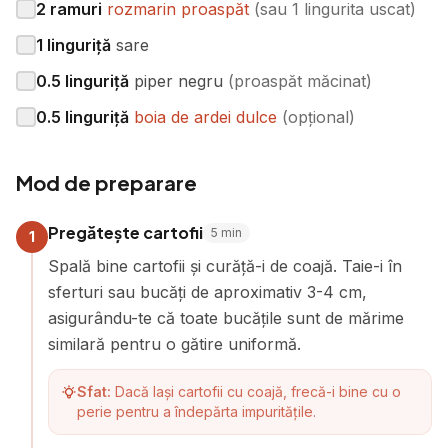
2
ramuri
rozmarin proaspăt
(
sau 1 lingurita uscat
)
1
linguriță
sare
0.5
linguriță
piper negru
(
proaspăt măcinat
)
0.5
linguriță
boia de ardei dulce
(
opțional
)
Mod de preparare
Pregătește cartofii
5
min
1
Spală bine cartofii și curăță-i de coajă. Taie-i în
sferturi sau bucăți de aproximativ 3-4 cm,
asigurându-te că toate bucățile sunt de mărime
similară pentru o gătire uniformă.
Sfat:
Dacă lași cartofii cu coajă, frecă-i bine cu o
perie pentru a îndepărta impuritățile.