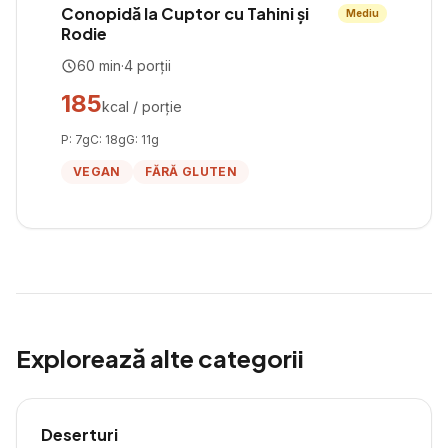
Conopidă la Cuptor cu Tahini și
Mediu
Rodie
60
min
·
4
porții
185
kcal / porție
P:
7
g
C:
18
g
G:
11
g
VEGAN
FĂRĂ GLUTEN
Explorează alte categorii
Deserturi