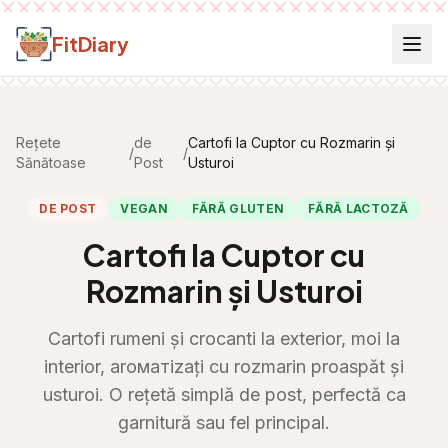
Salt la conținut
FitDiary
Rețete
de
Cartofi la Cuptor cu Rozmarin și
/
/
Sănătoase
Post
Usturoi
DE POST
VEGAN
FĂRĂ GLUTEN
FĂRĂ LACTOZĂ
Cartofi la Cuptor cu
Rozmarin și Usturoi
Cartofi rumeni și crocanti la exterior, moi la
interior, aroматizați cu rozmarin proaspăt și
usturoi. O rețetă simplă de post, perfectă ca
garnitură sau fel principal.