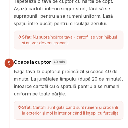
Tapetează o tavă de cuptor cu hârtie de copt.
Așază cartofii într-un singur strat, fără să se
suprapună, pentru a se rumeni uniform. Lasă
spațiu între bucăți pentru circulația aerului.
Sfat:
Nu supraîncărca tava - cartofii se vor înăbuși
și nu vor deveni crocanti.
Coace la cuptor
40
min
5
Bagă tava la cuptorul preîncălzit și coace 40 de
minute. La jumătatea timpului (după 20 de minute),
întoarce cartofii cu o spatulă pentru a se rumeni
uniform pe toate părțile.
Sfat:
Cartofii sunt gata când sunt rumeni și crocanti
la exterior și moi în interior când îi înțepi cu furculița.