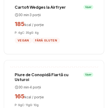
Cartofi Wedges la Airfryer
Ușor
30
min
·
3
porții
185
kcal / porție
P:
4
g
C:
35
g
G:
4
g
VEGAN
FĂRĂ GLUTEN
Piure de Conopidă Fiartă cu
Ușor
Usturoi
30
min
·
4
porții
165
kcal / porție
P:
9
g
C:
11
g
G:
10
g