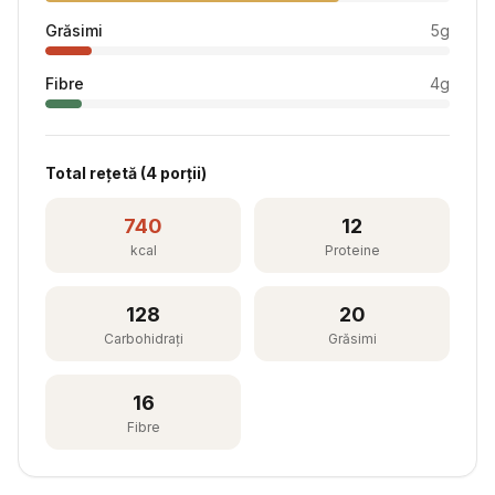
Grăsimi
5
g
Fibre
4
g
Total rețetă (
4
porții)
740
12
kcal
Proteine
128
20
Carbohidrați
Grăsimi
16
Fibre