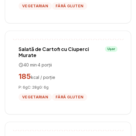
VEGETARIAN
FĂRĂ GLUTEN
Salată de Cartofi cu Ciuperci
Ușor
Murate
40
min
·
4
porții
185
kcal / porție
P:
6
g
C:
28
g
G:
6
g
VEGETARIAN
FĂRĂ GLUTEN