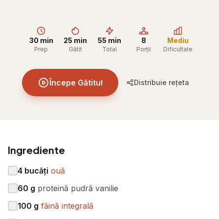
30 min
25 min
55 min
8
Mediu
Prep
Gătit
Total
Porții
Dificultate
Începe Gătitul
Distribuie rețeta
Ingrediente
4
bucăți
ouă
60
g
proteină pudră vanilie
100
g
făină integrală