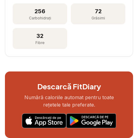
256
72
Carbohidrați
Grăsimi
32
Fibre
Descarcă FitDiary
Numără caloriile automat pentru toate
rețetele tale preferate.