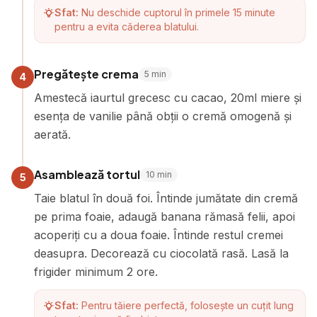
Sfat:
Nu deschide cuptorul în primele 15 minute
pentru a evita căderea blatului.
Pregătește crema
5
min
4
Amestecă iaurtul grecesc cu cacao, 20ml miere și
esența de vanilie până obții o cremă omogenă și
aerată.
Asamblează tortul
10
min
5
Taie blatul în două foi. Întinde jumătate din cremă
pe prima foaie, adaugă banana rămasă felii, apoi
acoperiți cu a doua foaie. Întinde restul cremei
deasupra. Decorează cu ciocolată rasă. Lasă la
frigider minimum 2 ore.
Sfat:
Pentru tăiere perfectă, folosește un cuțit lung