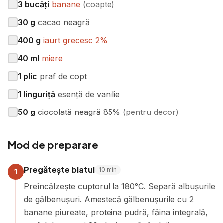
3
bucăți
banane
(
coapte
)
30
g
cacao neagră
400
g
iaurt grecesc 2%
40
ml
miere
1
plic
praf de copt
1
linguriță
esență de vanilie
50
g
ciocolată neagră 85%
(
pentru decor
)
Mod de preparare
Pregătește blatul
10
min
1
Preîncălzește cuptorul la 180°C. Separă albușurile
de gălbenușuri. Amestecă gălbenușurile cu 2
banane piureate, proteina pudră, făina integrală,