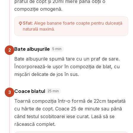
praful de copt și 20ml miere până obții o
compoziție omogenă.
Sfat:
Alege banane foarte coapte pentru dulceață
naturală maximă.
Bate albușurile
5
min
2
Bate albușurile spumă tare cu un praf de sare.
Încorporează-le ușor în compoziția de blat, cu
mișcări delicate de jos în sus.
Coace blatul
25
min
3
Toarnă compoziția într-o formă de 22cm tapetată
cu hârtie de copt. Coace 25 de minute sau până
când testul scobitoarei iese curat. Lasă să se
răcească complet.