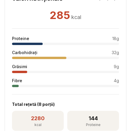
285
kcal
Proteine
18
g
Carbohidrați
32
g
Grăsimi
9
g
Fibre
4
g
Total rețetă (
8
porții)
2280
144
kcal
Proteine