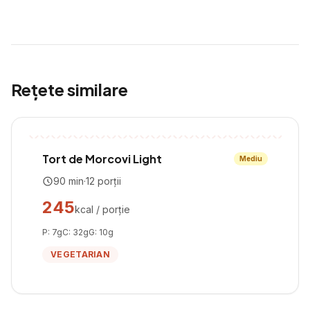
Rețete similare
Tort de Morcovi Light
Mediu
90
min
·
12
porții
245
kcal / porție
P:
7
g
C:
32
g
G:
10
g
VEGETARIAN