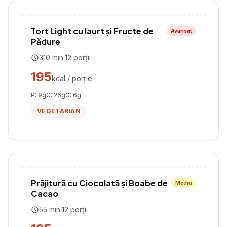
Tort Light cu Iaurt și Fructe de
Avansat
Pădure
310
min
·
12
porții
195
kcal / porție
P:
9
g
C:
26
g
G:
6
g
VEGETARIAN
Prăjitură cu Ciocolată și Boabe de
Mediu
Cacao
55
min
·
12
porții