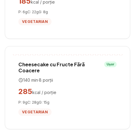
185
kcal / porție
P:
6
g
C:
22
g
G:
8
g
VEGETARIAN
Cheesecake cu Fructe Fără
Ușor
Coacere
140
min
·
8
porții
285
kcal / porție
P:
9
g
C:
28
g
G:
15
g
VEGETARIAN