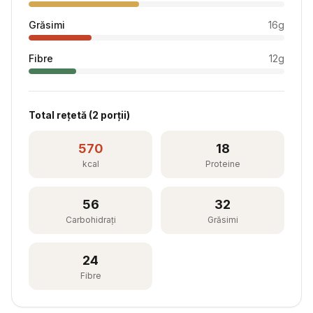
Grăsimi
16
g
Fibre
12
g
Total rețetă (
2
porții)
570
18
kcal
Proteine
56
32
Carbohidrați
Grăsimi
24
Fibre