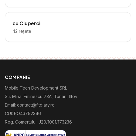
cu Ciuperci
42
rețete
COMPANIE
Mobile Tech Development SRL
Str. Mihai Eminescu 73A, Tunari, Ilfov
Email: contact@fitdiary.ro
CUI: RO43792346
Reg. Comertului: J20/1001/173236