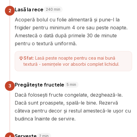
Lasă la rece
240
min
2
Acoperă bolul cu folie alimentară și pune-l la
frigider pentru minimum 4 ore sau peste noapte.
Amestecă o dată după primele 30 de minute
pentru o textură uniformă.
Sfat:
Lasă peste noapte pentru cea mai bună
textură - semințele vor absorbi complet lichidul.
Pregătește fructele
5
min
3
Dacă folosești fructe congelate, dezghează-le.
Dacă sunt proaspete, spală-le bine. Rezervă
câteva pentru decor și restul amestecă-le ușor cu
budinca înainte de servire.
Servește
2
min