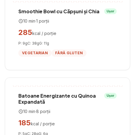
Smoothie Bowl cu Căpșuni și Chia
Ușor
10
min
·
1
porții
285
kcal / porție
P:
9
g
C:
38
g
G:
11
g
VEGETARIAN
FĂRĂ GLUTEN
Batoane Energizante cu Quinoa
Ușor
Expandată
10
min
·
8
porții
185
kcal / porție
P:
5
g
C:
28
g
G:
6
g