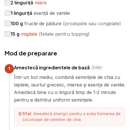
2
linguriță
miere
1
linguriță
esență de vanilie
100
g
fructe de pădure
(
proaspete sau congelate
)
15
g
migdale
(
feliate pentru topping
)
Mod de preparare
Amestecă ingredientele de bază
3
min
1
Într-un bol mediu, combină semințele de chia cu
laptele, iaurtul grecesc, mierea și esența de vanilie.
Amestecă bine cu o lingură timp de 1-2 minute
pentru a distribui uniform semințele.
Sfat:
Amestecă energic pentru a evita formarea de
cocoloașe de semințe de chia.