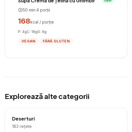
Supă Cremă de Țelină cu Ghimbir
Ușor
50
min
·
4
porții
168
kcal / porție
P:
4
g
C:
18
g
G:
9
g
VEGAN
FĂRĂ GLUTEN
Explorează alte categorii
Deserturi
183
rețete