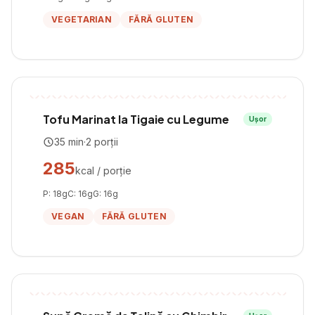
VEGETARIAN
FĂRĂ GLUTEN
Tofu Marinat la Tigaie cu Legume
Ușor
35
min
·
2
porții
285
kcal / porție
P:
18
g
C:
16
g
G:
16
g
VEGAN
FĂRĂ GLUTEN