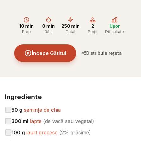
10 min
0 min
250 min
2
Ușor
Prep
Gătit
Total
Porții
Dificultate
Începe Gătitul
Distribuie rețeta
Ingrediente
50
g
semințe de chia
300
ml
lapte
(
de vacă sau vegetal
)
100
g
iaurt grecesc
(
2% grăsime
)