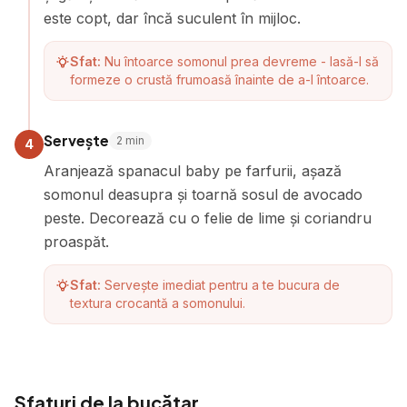
este copt, dar încă suculent în mijloc.
Sfat:
Nu întoarce somonul prea devreme - lasă-l să
formeze o crustă frumoasă înainte de a-l întoarce.
Servește
2
min
4
Aranjează spanacul baby pe farfurii, așază
somonul deasupra și toarnă sosul de avocado
peste. Decorează cu o felie de lime și coriandru
proaspăt.
Sfat:
Servește imediat pentru a te bucura de
textura crocantă a somonului.
Sfaturi de la bucătar