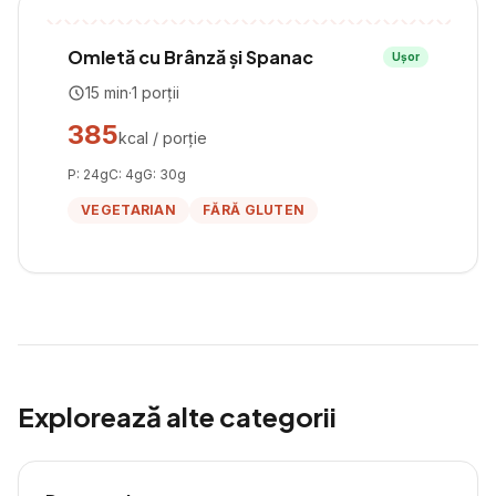
Omletă cu Brânză și Spanac
Ușor
15
min
·
1
porții
385
kcal / porție
P:
24
g
C:
4
g
G:
30
g
VEGETARIAN
FĂRĂ GLUTEN
Explorează alte categorii