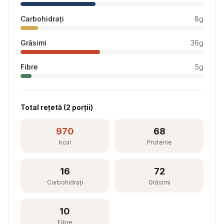
Carbohidrați
8
g
Grăsimi
36
g
Fibre
5
g
Total rețetă (
2
porții)
970
68
kcal
Proteine
16
72
Carbohidrați
Grăsimi
10
Fibre