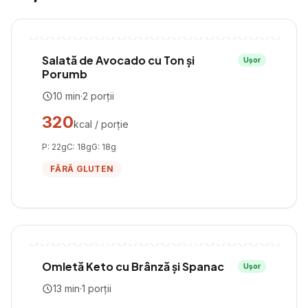
Salată de Avocado cu Ton și
Ușor
Porumb
10
min
·
2
porții
320
kcal / porție
P:
22
g
C:
18
g
G:
18
g
FĂRĂ GLUTEN
Omletă Keto cu Brânză și Spanac
Ușor
13
min
·
1
porții