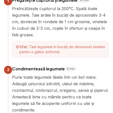
Pregătește cuptorul și legumele
10
min
1
Preîncălzește cuptorul la 200°C. Spală toate
legumele. Taie ardeii în bucăți de aproximativ 3-4
cm, dovleceii în rondele de 1 cm grosime, vinetele
în cuburi de 2-3 cm, roșiile în sferturi și ceapa în
felii groase.
Sfat:
Taie legumele în bucăți de dimensiuni similare
pentru o gătire uniformă.
Condimentează legumele
5
min
2
Pune toate legumele tăiate într-un bol mare.
Adaugă usturoiul zdrobit, uleiul de măsline,
rozmarinul, cimbrișorul, oregano, sarea și piperul.
Amestecă bine cu mâinile pentru ca toate
legumele să fie acoperite uniform cu ulei și
condimente.