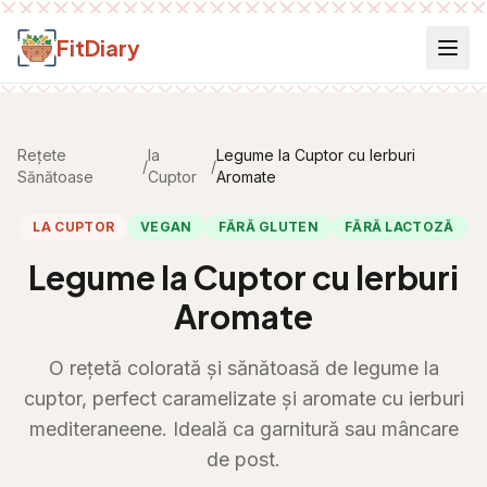
Salt la conținut
FitDiary
Rețete
la
Legume la Cuptor cu Ierburi
/
/
Sănătoase
Cuptor
Aromate
LA CUPTOR
VEGAN
FĂRĂ GLUTEN
FĂRĂ LACTOZĂ
Legume la Cuptor cu Ierburi
Aromate
O rețetă colorată și sănătoasă de legume la
cuptor, perfect caramelizate și aromate cu ierburi
mediteraneene. Ideală ca garnitură sau mâncare
de post.