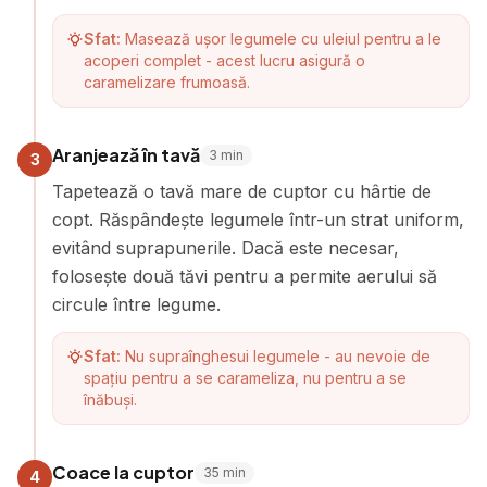
Sfat:
Masează ușor legumele cu uleiul pentru a le
acoperi complet - acest lucru asigură o
caramelizare frumoasă.
Aranjează în tavă
3
min
3
Tapetează o tavă mare de cuptor cu hârtie de
copt. Răspândește legumele într-un strat uniform,
evitând suprapunerile. Dacă este necesar,
folosește două tăvi pentru a permite aerului să
circule între legume.
Sfat:
Nu supraînghesui legumele - au nevoie de
spațiu pentru a se carameliza, nu pentru a se
înăbuși.
Coace la cuptor
35
min
4