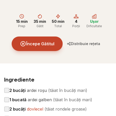
15 min
35 min
50 min
4
Ușor
Prep
Gătit
Total
Porții
Dificultate
Începe Gătitul
Distribuie rețeta
Ingrediente
2
bucăți
ardei roșu
(
tăiat în bucăți mari
)
1
bucată
ardei galben
(
tăiat în bucăți mari
)
2
bucăți
dovlecel
(
tăiat rondele groase
)