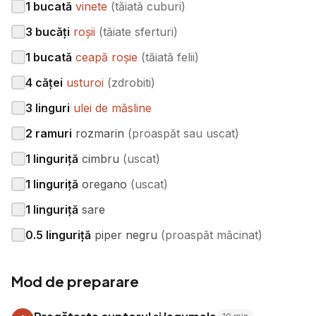
1
bucată
vinete
(
tăiată cuburi
)
3
bucăți
roșii
(
tăiate sferturi
)
1
bucată
ceapă roșie
(
tăiată felii
)
4
căței
usturoi
(
zdrobiti
)
3
linguri
ulei de măsline
2
ramuri
rozmarin
(
proaspăt sau uscat
)
1
linguriță
cimbru
(
uscat
)
1
linguriță
oregano
(
uscat
)
1
linguriță
sare
0.5
linguriță
piper negru
(
proaspăt măcinat
)
Mod de preparare