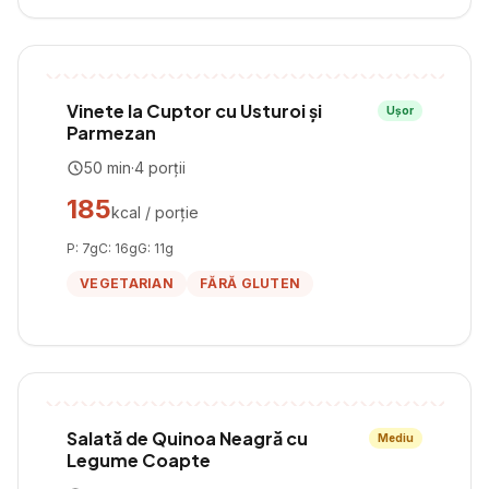
Vinete la Cuptor cu Usturoi și
Ușor
Parmezan
50
min
·
4
porții
185
kcal / porție
P:
7
g
C:
16
g
G:
11
g
VEGETARIAN
FĂRĂ GLUTEN
Salată de Quinoa Neagră cu
Mediu
Legume Coapte