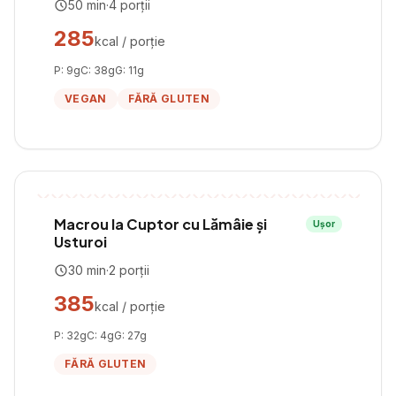
50
min
·
4
porții
285
kcal / porție
P:
9
g
C:
38
g
G:
11
g
VEGAN
FĂRĂ GLUTEN
Macrou la Cuptor cu Lămâie și
Ușor
Usturoi
30
min
·
2
porții
385
kcal / porție
P:
32
g
C:
4
g
G:
27
g
FĂRĂ GLUTEN