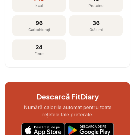
kcal
Proteine
96
36
Carbohidrați
Grăsimi
24
Fibre
Descarcă FitDiary
Numără caloriile automat pentru toate
rețetele tale preferate.