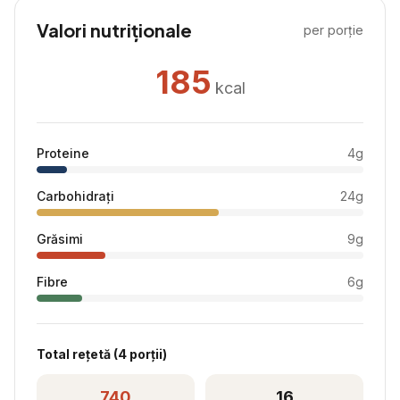
Valori nutriționale
per porție
185
kcal
Proteine
4
g
Carbohidrați
24
g
Grăsimi
9
g
Fibre
6
g
Total rețetă (
4
porții)
740
16