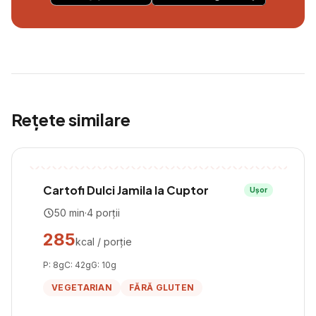
Rețete similare
Cartofi Dulci Jamila la Cuptor
Ușor
50
min
·
4
porții
285
kcal / porție
P:
8
g
C:
42
g
G:
10
g
VEGETARIAN
FĂRĂ GLUTEN