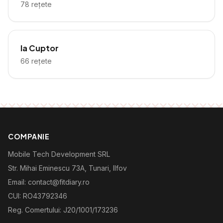
78
rețete
la Cuptor
66
rețete
COMPANIE
Mobile Tech Development SRL
Str. Mihai Eminescu 73A, Tunari, Ilfov
Email: contact@fitdiary.ro
CUI: RO43792346
Reg. Comertului: J20/1001/173236