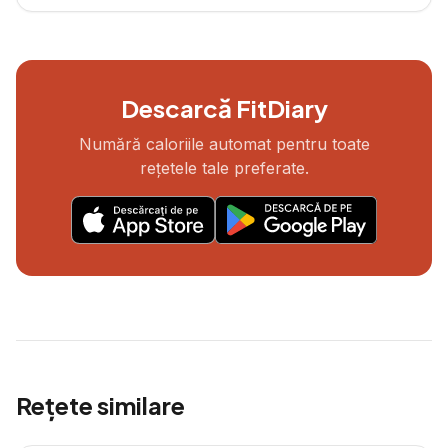
Descarcă FitDiary
Numără caloriile automat pentru toate
rețetele tale preferate.
Rețete similare