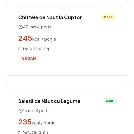
Chiftele de Naut la Cuptor
Mediu
40
min
·
4
porții
245
kcal / porție
P:
12
g
C:
32
g
G:
8
g
VEGAN
Salată de Năut cu Legume
Ușor
15
min
·
3
porții
235
kcal / porție
P:
9
g
C:
28
g
G:
9
g