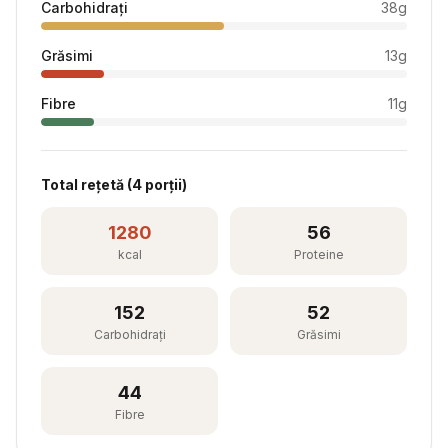
Carbohidrați
38
g
Grăsimi
13
g
Fibre
11
g
Total rețetă (
4
porții)
1280
56
kcal
Proteine
152
52
Carbohidrați
Grăsimi
44
Fibre