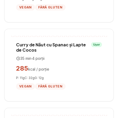
VEGAN
FĂRĂ GLUTEN
Curry de Năut cu Spanac și Lapte
Ușor
de Cocos
35
min
·
4
porții
285
kcal / porție
P:
11
g
C:
32
g
G:
12
g
VEGAN
FĂRĂ GLUTEN