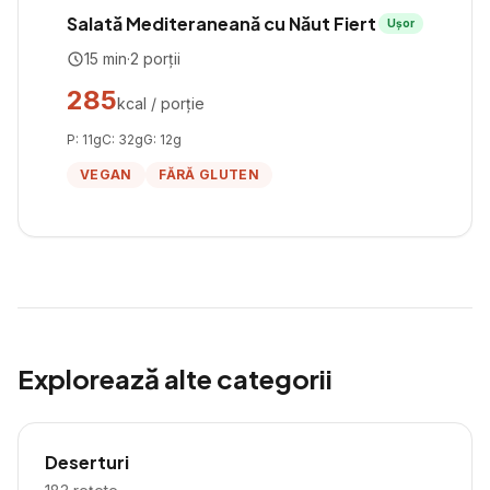
Salată Mediteraneană cu Năut Fiert
Ușor
15
min
·
2
porții
285
kcal / porție
P:
11
g
C:
32
g
G:
12
g
VEGAN
FĂRĂ GLUTEN
Explorează alte categorii
Deserturi