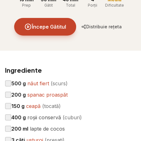
Prep
Gătit
Total
Porții
Dificultate
Începe Gătitul
Distribuie rețeta
Ingrediente
500
g
năut fiert
(
scurs
)
200
g
spanac proaspăt
150
g
ceapă
(
tocată
)
400
g
roșii conservă
(
cuburi
)
200
ml
lapte de cocos
3
căți
usturoi
(
presați
)