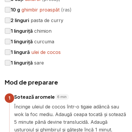
10
g
ghimbir proaspăt
(
ras
)
2
linguri
pasta de curry
1
linguriță
chimion
1
linguriță
curcuma
1
lingură
ulei de cocos
1
linguriță
sare
Mod de preparare
Sotează aromele
6
min
1
Încinge uleiul de cocos într-o tigaie adâncă sau
wok la foc mediu. Adaugă ceapa tocată și sotează
5 minute până devine translucidă. Adaugă
usturoiul și ghimbirul și gătește încă 1 minut.