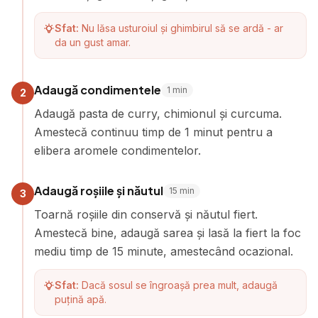
Sfat:
Nu lăsa usturoiul și ghimbirul să se ardă - ar
da un gust amar.
Adaugă condimentele
1
min
2
Adaugă pasta de curry, chimionul și curcuma.
Amestecă continuu timp de 1 minut pentru a
elibera aromele condimentelor.
Adaugă roșiile și năutul
15
min
3
Toarnă roșiile din conservă și năutul fiert.
Amestecă bine, adaugă sarea și lasă la fiert la foc
mediu timp de 15 minute, amestecând ocazional.
Sfat:
Dacă sosul se îngroașă prea mult, adaugă
puțină apă.