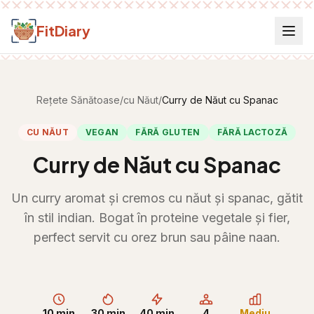
Salt la conținut
FitDiary
Rețete Sănătoase
/
cu Năut
/
Curry de Năut cu Spanac
CU NĂUT
VEGAN
FĂRĂ GLUTEN
FĂRĂ LACTOZĂ
Curry de Năut cu Spanac
Un curry aromat și cremos cu năut și spanac, gătit
în stil indian. Bogat în proteine vegetale și fier,
perfect servit cu orez brun sau pâine naan.
10 min
30 min
40 min
4
Mediu