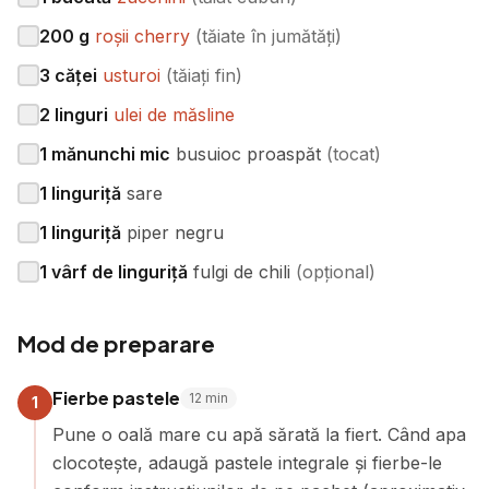
200
g
roșii cherry
(
tăiate în jumătăți
)
3
căței
usturoi
(
tăiați fin
)
2
linguri
ulei de măsline
1
mănunchi mic
busuioc proaspăt
(
tocat
)
1
linguriță
sare
1
linguriță
piper negru
1
vârf de linguriță
fulgi de chili
(
opțional
)
Mod de preparare
Fierbe pastele
12
min
1
Pune o oală mare cu apă sărată la fiert. Când apa
clocotește, adaugă pastele integrale și fierbe-le