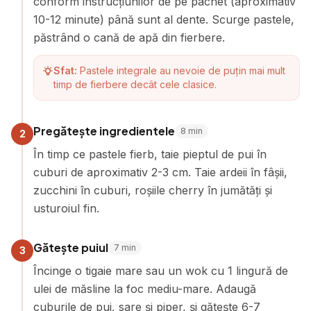
conform instrucțiunilor de pe pachet (aproximativ
10-12 minute) până sunt al dente. Scurge pastele,
păstrând o cană de apă din fierbere.
Sfat:
Pastele integrale au nevoie de puțin mai mult
timp de fierbere decât cele clasice.
Pregătește ingredientele
8
min
2
În timp ce pastele fierb, taie pieptul de pui în
cuburi de aproximativ 2-3 cm. Taie ardeii în fâșii,
zucchini în cuburi, roșiile cherry în jumătăți și
usturoiul fin.
Gătește puiul
7
min
3
Încinge o tigaie mare sau un wok cu 1 lingură de
ulei de măsline la foc mediu-mare. Adaugă
cuburile de pui, sare și piper, și gătește 6-7