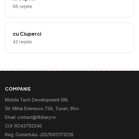
66
rețete
cu Ciuperci
42
rețete
COMPANIE
Mobile Tech Development SRL
Str. Mihai Eminescu 73A, Tunari, Ilfov
Email: contact@fitdiary.ro
CUI: RO43792346
Reg. Comertului: J20/1001/173236