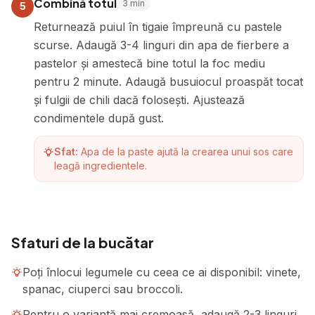
Combină totul
3
min
5
Returnează puiul în tigaie împreună cu pastele
scurse. Adaugă 3-4 linguri din apa de fierbere a
pastelor și amestecă bine totul la foc mediu
pentru 2 minute. Adaugă busuiocul proaspăt tocat
și fulgii de chili dacă folosești. Ajustează
condimentele după gust.
Sfat:
Apa de la paste ajută la crearea unui sos care
leagă ingredientele.
Sfaturi de la bucătar
Poți înlocui legumele cu ceea ce ai disponibil: vinete,
spanac, ciuperci sau broccoli.
Pentru o variantă mai cremoasă, adaugă 2-3 linguri