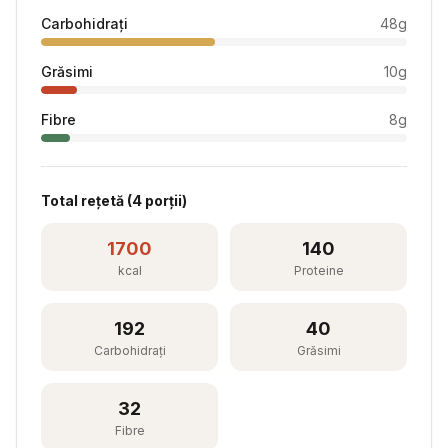
Carbohidrați
48
g
Grăsimi
10
g
Fibre
8
g
Total rețetă (
4
porții)
1700
140
kcal
Proteine
192
40
Carbohidrați
Grăsimi
32
Fibre