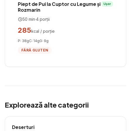
Piept de Pui la Cuptor cu Legume și
Ușor
Rozmarin
50
min
·
4
porții
285
kcal / porție
P:
38
g
C:
14
g
G:
9
g
FĂRĂ GLUTEN
Explorează alte categorii
Deserturi