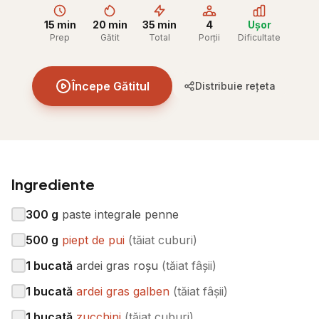
15 min
20 min
35 min
4
Ușor
Prep
Gătit
Total
Porții
Dificultate
Începe Gătitul
Distribuie rețeta
Ingrediente
300
g
paste integrale penne
500
g
piept de pui
(
tăiat cuburi
)
1
bucată
ardei gras roșu
(
tăiat fâșii
)
1
bucată
ardei gras galben
(
tăiat fâșii
)
1
bucată
zucchini
(
tăiat cuburi
)