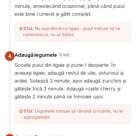
minute, amestecând ocazional, până când puiul
este bine rumenit și gătit complet.
Sfat:
Nu supraîncărca tigaia - puiul trebuie să se
rumenească, nu să fiarbă.
Adaugă legumele
8
min
4
Scoate puiul din tigaie și pune-l deoparte. În
aceeași tigaie, adaugă restul de ulei, usturoiul și
ardeii. Sotează 3 minute, apoi adaugă zucchini și
gătește încă 3 minute. Adaugă roșiile cherry și
gătește 2 minute până se înmoaie ușor.
Sfat:
Legumele trebuie să rămână crocante, nu le
supragatește.