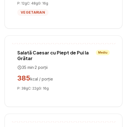
P:
12
g
C:
48
g
G:
16
g
VEGETARIAN
Salată Caesar cu Piept de Pui la
Mediu
Grătar
35
min
·
2
porții
385
kcal / porție
P:
38
g
C:
22
g
G:
16
g