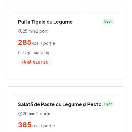
Pui la Tigaie cu Legume
Ușor
25
min
·
2
porții
285
kcal / porție
P:
32
g
C:
14
g
G:
11
g
FĂRĂ GLUTEN
Salată de Paste cu Legume și Pesto
Ușor
20
min
·
2
porții
385
kcal / porție