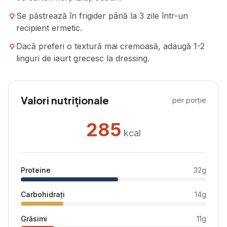
Se păstrează în frigider până la 3 zile într-un
recipient ermetic.
Dacă preferi o textură mai cremoasă, adaugă 1-2
linguri de iaurt grecesc la dressing.
Valori nutriționale
per porție
285
kcal
Proteine
32
g
Carbohidrați
14
g
Grăsimi
11
g