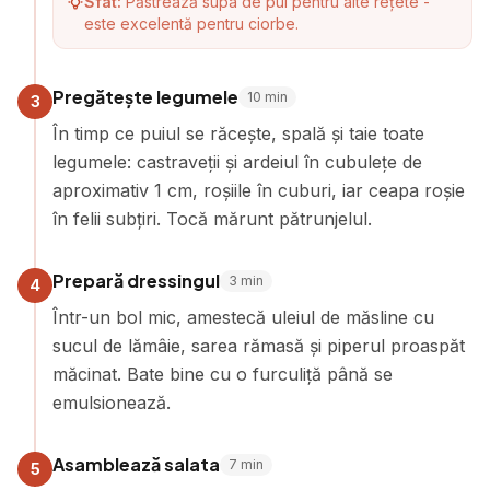
Sfat:
Păstrează supa de pui pentru alte rețete -
este excelentă pentru ciorbe.
Pregătește legumele
10
min
3
În timp ce puiul se răcește, spală și taie toate
legumele: castraveții și ardeiul în cubulețe de
aproximativ 1 cm, roșiile în cuburi, iar ceapa roșie
în felii subțiri. Tocă mărunt pătrunjelul.
Prepară dressingul
3
min
4
Într-un bol mic, amestecă uleiul de măsline cu
sucul de lămâie, sarea rămasă și piperul proaspăt
măcinat. Bate bine cu o furculiță până se
emulsionează.
Asamblează salata
7
min
5