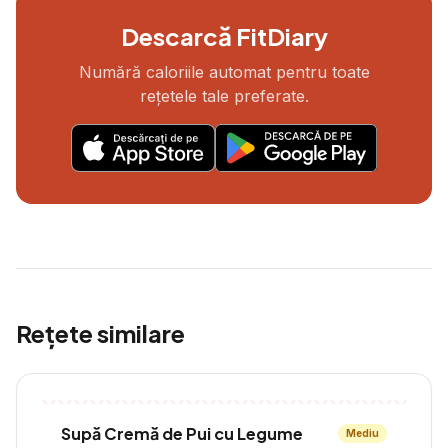
Descarcă FitDiary
Numără caloriile automat pentru toate
rețetele tale preferate.
Rețete similare
Supă Cremă de Pui cu Legume
Mediu