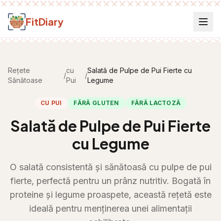
Salt la conținut
FitDiary
Rețete
cu
Salată de Pulpe de Pui Fierte cu
/
/
Sănătoase
Pui
Legume
CU PUI
FĂRĂ GLUTEN
FĂRĂ LACTOZĂ
Salată de Pulpe de Pui Fierte
cu Legume
O salată consistentă și sănătoasă cu pulpe de pui
fierte, perfectă pentru un prânz nutritiv. Bogată în
proteine și legume proaspete, această rețetă este
ideală pentru menținerea unei alimentații