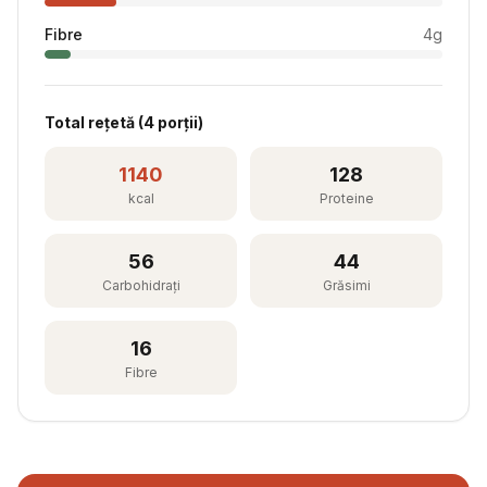
Fibre
4
g
Total rețetă (
4
porții)
1140
128
kcal
Proteine
56
44
Carbohidrați
Grăsimi
16
Fibre