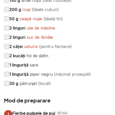
150
g
ardei roșu
(
tăiat cubulețe
)
200
g
roșii
(
tăiate cuburi
)
50
g
ceapă roșie
(
tăiată fin
)
2
linguri
ulei de măsline
2
linguri
suc de lămâie
2
căței
usturoi
(
pentru fierbere
)
2
bucăți
foi de dafin
1
linguriță
sare
1
linguriță
piper negru
(
măcinat proaspăt
)
30
g
pătrunjel
(
tocat
)
Mod de preparare
Fierbe pulpele de pui
35
min
1