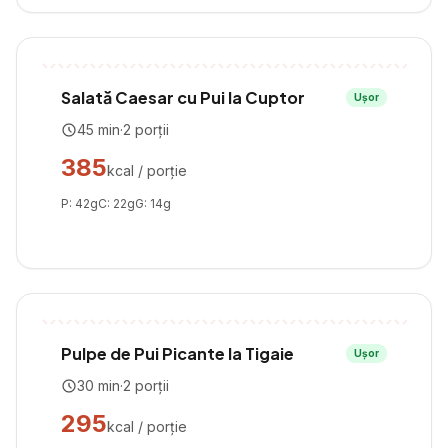
Salată Caesar cu Pui la Cuptor
Ușor
45
min
·
2
porții
385
kcal / porție
P:
42
g
C:
22
g
G:
14
g
Pulpe de Pui Picante la Tigaie
Ușor
30
min
·
2
porții
295
kcal / porție