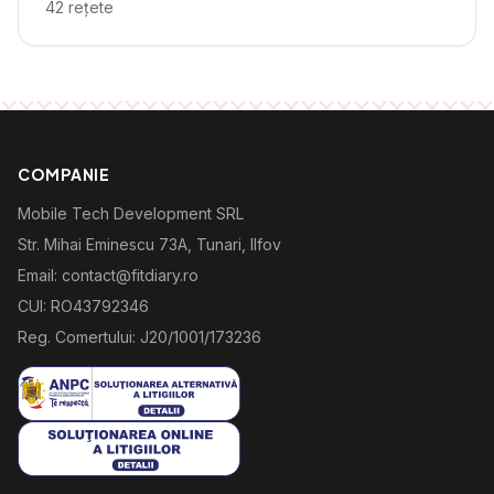
42
rețete
COMPANIE
Mobile Tech Development SRL
Str. Mihai Eminescu 73A, Tunari, Ilfov
Email: contact@fitdiary.ro
CUI: RO43792346
Reg. Comertului: J20/1001/173236