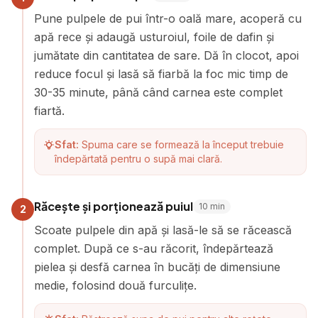
Pune pulpele de pui într-o oală mare, acoperă cu
apă rece și adaugă usturoiul, foile de dafin și
jumătate din cantitatea de sare. Dă în clocot, apoi
reduce focul și lasă să fiarbă la foc mic timp de
30-35 minute, până când carnea este complet
fiartă.
Sfat:
Spuma care se formează la început trebuie
îndepărtată pentru o supă mai clară.
Răcește și porționează puiul
10
min
2
Scoate pulpele din apă și lasă-le să se răcească
complet. După ce s-au răcorit, îndepărtează
pielea și desfă carnea în bucăți de dimensiune
medie, folosind două furculițe.