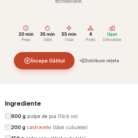
echilibrate.
20 min
35 min
55 min
4
Ușor
Prep
Gătit
Total
Porții
Dificultate
Începe Gătitul
Distribuie rețeta
Ingrediente
600
g
pulpe de pui
(
fără os
)
200
g
castravete
(
tăiat cubulețe
)