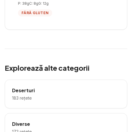
P:
38
g
C:
8
g
G:
12
g
FĂRĂ GLUTEN
Explorează alte categorii
Deserturi
183
rețete
Diverse
172
rețete