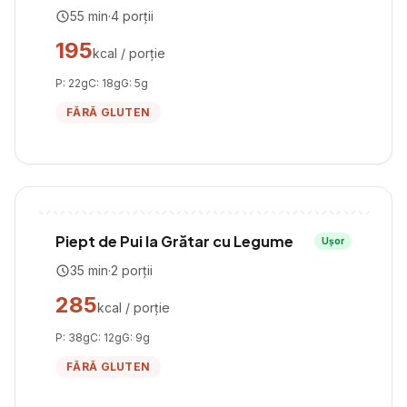
55
min
·
4
porții
195
kcal / porție
P:
22
g
C:
18
g
G:
5
g
FĂRĂ GLUTEN
Piept de Pui la Grătar cu Legume
Ușor
35
min
·
2
porții
285
kcal / porție
P:
38
g
C:
12
g
G:
9
g
FĂRĂ GLUTEN