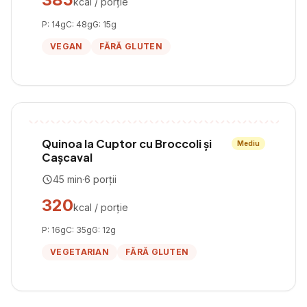
kcal / porție
P:
14
g
C:
48
g
G:
15
g
VEGAN
FĂRĂ GLUTEN
Quinoa la Cuptor cu Broccoli și
Mediu
Cașcaval
45
min
·
6
porții
320
kcal / porție
P:
16
g
C:
35
g
G:
12
g
VEGETARIAN
FĂRĂ GLUTEN