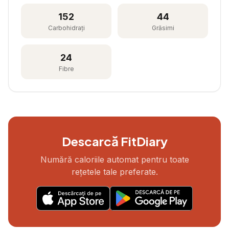
152
44
Carbohidrați
Grăsimi
24
Fibre
Descarcă FitDiary
Numără caloriile automat pentru toate
rețetele tale preferate.