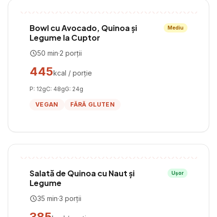
Bowl cu Avocado, Quinoa și
Mediu
Legume la Cuptor
50
min
·
2
porții
445
kcal / porție
P:
12
g
C:
48
g
G:
24
g
VEGAN
FĂRĂ GLUTEN
Salată de Quinoa cu Naut și
Ușor
Legume
35
min
·
3
porții
385