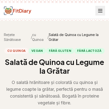
Salt la conținut
FitDiary
Rețete
cu
Salată de Quinoa cu Legume la
/
/
Sănătoase
Quinoa
Grătar
CU QUINOA
VEGAN
FĂRĂ GLUTEN
FĂRĂ LACTOZĂ
Salată de Quinoa cu Legume
la Grătar
O salată hrănitoare și colorată cu quinoa și
legume coapte la grătar, perfectă pentru o masă
consistentă și sănătoasă. Bogată în proteine
vegetale și fibre.