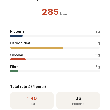
285
kcal
Proteine
9
g
Carbohidrați
38
g
Grăsimi
11
g
Fibre
6
g
Total rețetă (
4
porții)
1140
36
kcal
Proteine