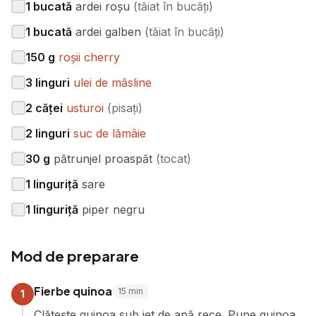
1
bucată
ardei roșu
(
tăiat în bucăți
)
1
bucată
ardei galben
(
tăiat în bucăți
)
150
g
roșii cherry
3
linguri
ulei de măsline
2
căței
usturoi
(
pisați
)
2
linguri
suc de lămâie
30
g
pătrunjel proaspăt
(
tocat
)
1
linguriță
sare
1
linguriță
piper negru
Mod de preparare
Fierbe quinoa
15
min
1
Clătește quinoa sub jet de apă rece. Pune quinoa