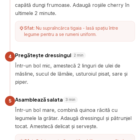
capătă dungi frumoase. Adaugă roșiile cherry în
ultimele 2 minute.
Sfat:
Nu supraîncărca tigaia - lasă spațiu între
legume pentru a se rumeni uniform.
Pregătește dressingul
2
min
4
Într-un bol mic, amestecă 2 linguri de ulei de
măsline, sucul de lămâie, usturoiul pisat, sare și
piper.
Asamblează salata
3
min
5
Într-un bol mare, combină quinoa răcită cu
legumele la grătar. Adaugă dressingul și pătrunjel
tocat. Amestecă delicat și servește.