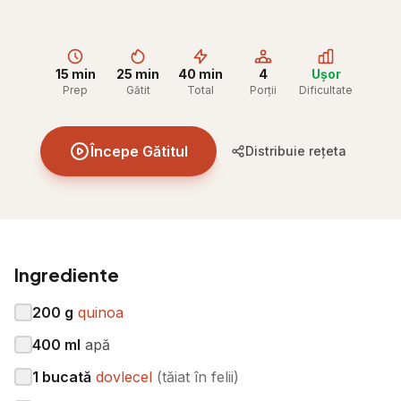
15 min
25 min
40 min
4
Ușor
Prep
Gătit
Total
Porții
Dificultate
Începe Gătitul
Distribuie rețeta
Ingrediente
200
g
quinoa
400
ml
apă
1
bucată
dovlecel
(
tăiat în felii
)