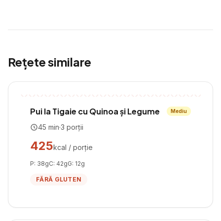
Rețete similare
Pui la Tigaie cu Quinoa și Legume
Mediu
45
min
·
3
porții
425
kcal / porție
P:
38
g
C:
42
g
G:
12
g
FĂRĂ GLUTEN