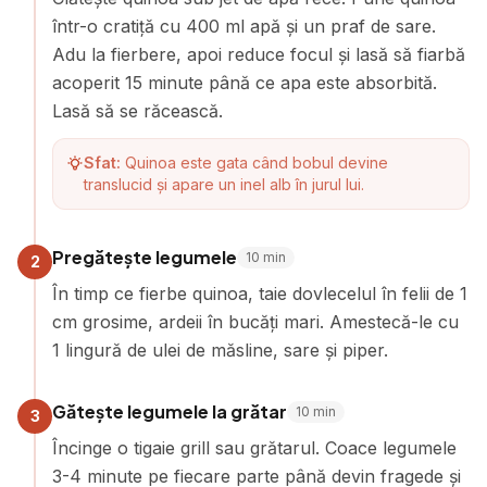
într-o cratiță cu 400 ml apă și un praf de sare.
Adu la fierbere, apoi reduce focul și lasă să fiarbă
acoperit 15 minute până ce apa este absorbită.
Lasă să se răcească.
Sfat:
Quinoa este gata când bobul devine
translucid și apare un inel alb în jurul lui.
Pregătește legumele
10
min
2
În timp ce fierbe quinoa, taie dovlecelul în felii de 1
cm grosime, ardeii în bucăți mari. Amestecă-le cu
1 lingură de ulei de măsline, sare și piper.
Gătește legumele la grătar
10
min
3
Încinge o tigaie grill sau grătarul. Coace legumele
3-4 minute pe fiecare parte până devin fragede și