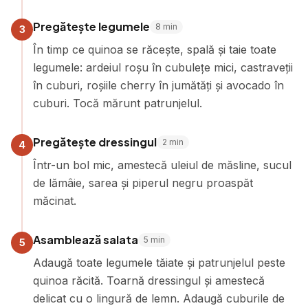
Pregătește legumele
8
min
3
În timp ce quinoa se răcește, spală și taie toate
legumele: ardeiul roșu în cubulețe mici, castraveții
în cuburi, roșiile cherry în jumătăți și avocado în
cuburi. Tocă mărunt patrunjelul.
Pregătește dressingul
2
min
4
Într-un bol mic, amestecă uleiul de măsline, sucul
de lămâie, sarea și piperul negru proaspăt
măcinat.
Asamblează salata
5
min
5
Adaugă toate legumele tăiate și patrunjelul peste
quinoa răcită. Toarnă dressingul și amestecă
delicat cu o lingură de lemn. Adaugă cuburile de