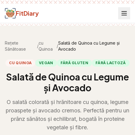
Salt la conținut
FitDiary
Rețete
cu
Salată de Quinoa cu Legume și
/
/
Sănătoase
Quinoa
Avocado
CU QUINOA
VEGAN
FĂRĂ GLUTEN
FĂRĂ LACTOZĂ
Salată de Quinoa cu Legume
și Avocado
O salată colorată și hrănitoare cu quinoa, legume
proaspete și avocado cremos. Perfectă pentru un
prânz sănătos și echilibrat, bogată în proteine
vegetale și fibre.