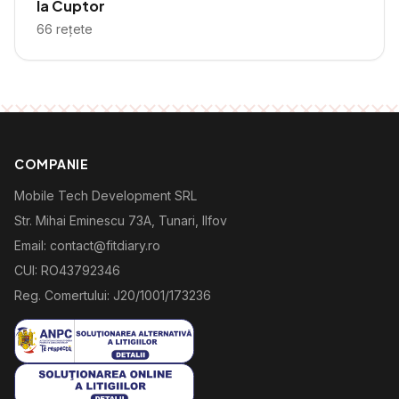
la Cuptor
66
rețete
COMPANIE
Mobile Tech Development SRL
Str. Mihai Eminescu 73A, Tunari, Ilfov
Email: contact@fitdiary.ro
CUI: RO43792346
Reg. Comertului: J20/1001/173236