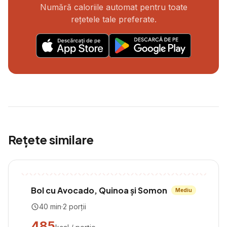
Numără caloriile automat pentru toate
rețetele tale preferate.
Rețete similare
Bol cu Avocado, Quinoa și Somon
Mediu
40
min
·
2
porții
485