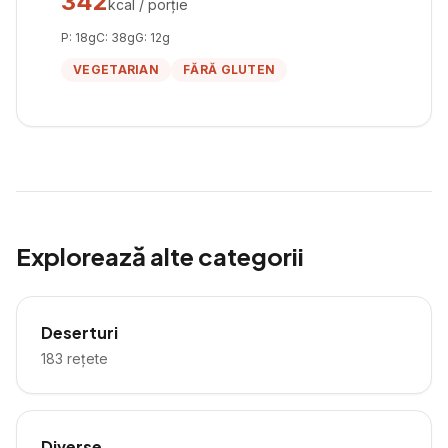
342
kcal / porție
P:
18
g
C:
38
g
G:
12
g
VEGETARIAN
FĂRĂ GLUTEN
Explorează alte categorii
Deserturi
183
rețete
Diverse