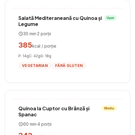
Salată Mediteraneană cu Quinoa și
Ușor
Legume
30
min
·
2
porții
385
kcal / porție
P:
14
g
C:
42
g
G:
18
g
VEGETARIAN
FĂRĂ GLUTEN
Quinoa la Cuptor cu Brânză și
Mediu
Spanac
60
min
·
4
porții