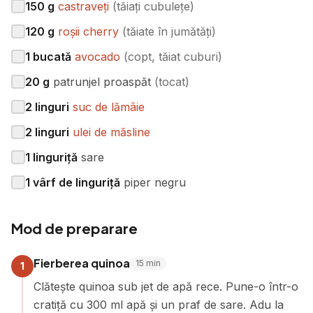
150
g
castraveți
(
tăiați cubulețe
)
120
g
roșii cherry
(
tăiate în jumătăți
)
1
bucată
avocado
(
copt, tăiat cuburi
)
20
g
patrunjel proaspăt
(
tocat
)
2
linguri
suc de lămâie
2
linguri
ulei de măsline
1
linguriță
sare
1
vârf de linguriță
piper negru
Mod de preparare
Fierberea quinoa
15
min
1
Clătește quinoa sub jet de apă rece. Pune-o într-o
cratiță cu 300 ml apă și un praf de sare. Adu la