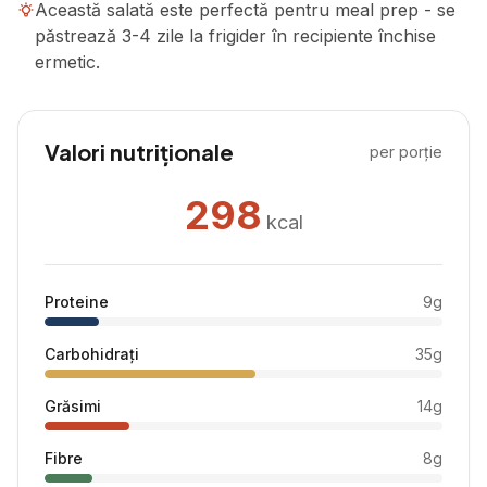
Această salată este perfectă pentru meal prep - se
păstrează 3-4 zile la frigider în recipiente închise
ermetic.
Valori nutriționale
per porție
298
kcal
Proteine
9
g
Carbohidrați
35
g
Grăsimi
14
g
Fibre
8
g