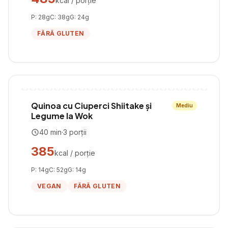
kcal / porție
P:
28
g
C:
38
g
G:
24
g
FĂRĂ GLUTEN
Quinoa cu Ciuperci Shiitake și
Mediu
Legume la Wok
40
min
·
3
porții
385
kcal / porție
P:
14
g
C:
52
g
G:
14
g
VEGAN
FĂRĂ GLUTEN