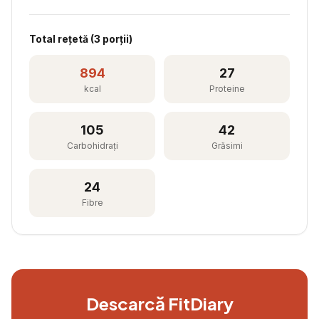
Total rețetă (
3
porții)
894
27
kcal
Proteine
105
42
Carbohidrați
Grăsimi
24
Fibre
Descarcă FitDiary