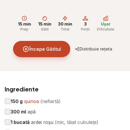
15 min
15 min
30 min
3
Ușor
Prep
Gătit
Total
Porții
Dificultate
Începe Gătitul
Distribuie rețeta
Ingrediente
150
g
quinoa
(
nefiartă
)
300
ml
apă
1
bucată
ardei roșu
(
mic, tăiat cubulețe
)