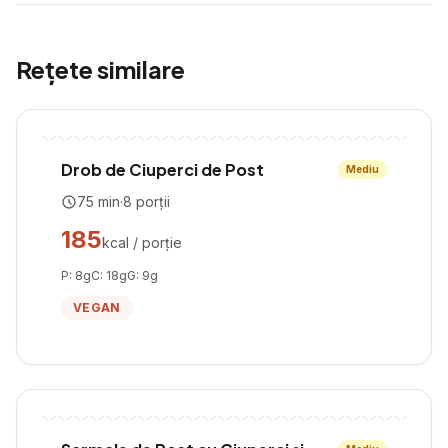
Rețete similare
Drob de Ciuperci de Post
Mediu
75
min
·
8
porții
185
kcal / porție
P:
8
g
C:
18
g
G:
9
g
VEGAN