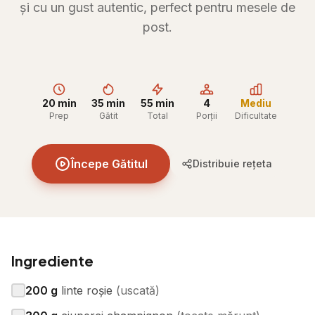
și cu un gust autentic, perfect pentru mesele de
post.
20 min
35 min
55 min
4
Mediu
Prep
Gătit
Total
Porții
Dificultate
Începe Gătitul
Distribuie rețeta
Ingrediente
200
g
linte roșie
(
uscată
)