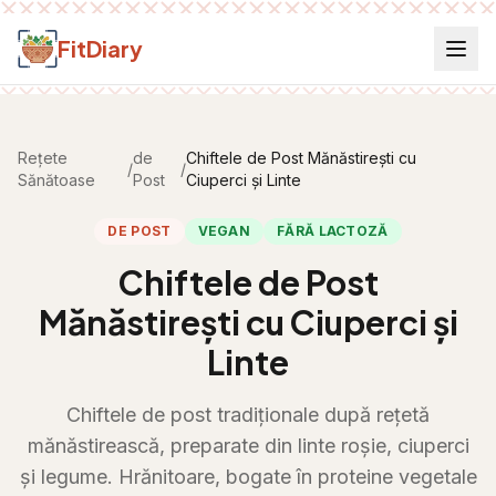
Salt la conținut
FitDiary
Rețete
de
Chiftele de Post Mănăstirești cu
/
/
Sănătoase
Post
Ciuperci și Linte
DE POST
VEGAN
FĂRĂ LACTOZĂ
Chiftele de Post
Mănăstirești cu Ciuperci și
Linte
Chiftele de post tradiționale după rețetă
mănăstirească, preparate din linte roșie, ciuperci
și legume. Hrănitoare, bogate în proteine vegetale