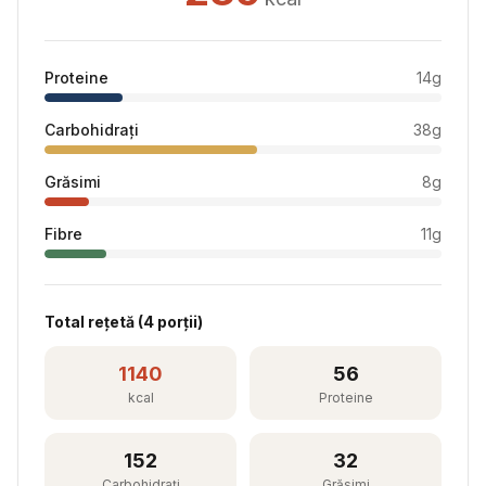
Proteine
14
g
Carbohidrați
38
g
Grăsimi
8
g
Fibre
11
g
Total rețetă (
4
porții)
1140
56
kcal
Proteine
152
32
Carbohidrați
Grăsimi