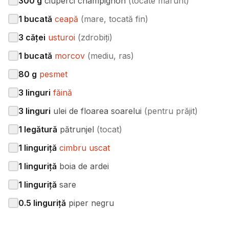
300
g
ciuperci champignon
(
tocate mărunt
)
1
bucată
ceapă
(
mare, tocată fin
)
3
căței
usturoi
(
zdrobiți
)
1
bucată
morcov
(
mediu, ras
)
80
g
pesmet
3
linguri
făină
3
linguri
ulei de floarea soarelui
(
pentru prăjit
)
1
legătură
pătrunjel
(
tocat
)
1
linguriță
cimbru uscat
1
linguriță
boia de ardei
1
linguriță
sare
0.5
linguriță
piper negru