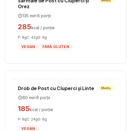
Sarmale de Post cu Ciuperci și
Mediu
Orez
135
min
·
6
porții
285
kcal / porție
P:
8
g
C:
42
g
G:
9
g
VEGAN
FĂRĂ GLUTEN
Drob de Post cu Ciuperci și Linte
Mediu
80
min
·
8
porții
185
kcal / porție
P:
9
g
C:
24
g
G:
6
g
VEGAN