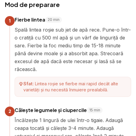
Mod de preparare
Fierbe lintea
20
min
1
Spală lintea roșie sub jet de apă rece. Pune-o într-
o cratiță cu 500 ml apă și un vârf de linguriță de
sare. Fierbe la foc mediu timp de 15-18 minute
până devine moale și a absorbit apa. Strecoară
excesul de apă dacă este necesar și lasă să se
răcească.
Sfat:
Lintea roșie se fierbe mai rapid decât alte
varietăți și nu necesită înmuiere prealabilă.
Călește legumele și ciupercile
15
min
2
Încălzește 1 lingură de ulei într-o tigaie. Adaugă
ceapa tocată și călește 3-4 minute. Adaugă