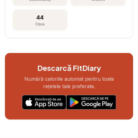
44
Fibre
Descarcă FitDiary
Numără caloriile automat pentru toate
rețetele tale preferate.