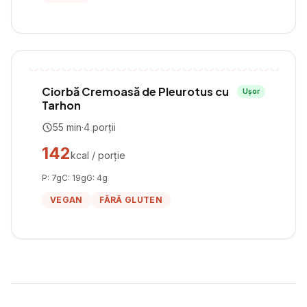
Ciorbă Cremoasă de Pleurotus cu
Ușor
Tarhon
55
min
·
4
porții
142
kcal / porție
P:
7
g
C:
19
g
G:
4
g
VEGAN
FĂRĂ GLUTEN