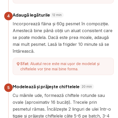
Adaugă legăturile
12
min
4
Incorporează făina și 60g pesmet în compoziție.
Amestecă bine până obții un aluat consistent care
se poate modela. Dacă este prea moale, adaugă
mai mult pesmet. Lasă la frigider 10 minute să se
întărească.
Sfat:
Aluatul rece este mai ușor de modelat și
chiftelele vor ține mai bine forma.
Modelează și prăjește chiftelele
20
min
5
Cu mâinile ude, formează chiftele rotunde sau
ovale (aproximativ 16 bucăți). Trecele prin
pesmetul rămas. Încălzește 2 linguri de ulei într-o
tigaie și prăjește chiftelele câte 5-6 pe batch, 3-4