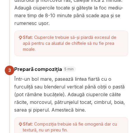
usturoiul și morcovul ras, călește încă 2 minute.
Adaugă ciupercile tocate și gătește la foc mediu-
mare timp de 8-10 minute până scade apa și se
rumenesc ușor.
Sfat:
Ciupercile trebuie să-și piardă excesul de
apă pentru ca aluatul de chiftele să nu fie prea
moale.
Prepară compoziția
5
min
3
Într-un bol mare, pasează lintea fiartă cu o
furculiță sau blenderul vertical până obții o pastă
(pot rămâne bucățele). Adaugă ciupercile călite
răcite, morcovul, pătrunjelul tocat, cimbrul, boia,
sarea și piperul. Amestecă bine.
Sfat:
Compoziția trebuie să fie omogenă dar cu
textură, nu un pireu fin.