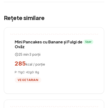
Rețete similare
Mini Pancakes cu Banane și Fulgi de
Ușor
Ovăz
25
min
·
3
porții
285
kcal / porție
P:
11
g
C:
42
g
G:
8
g
VEGETARIAN