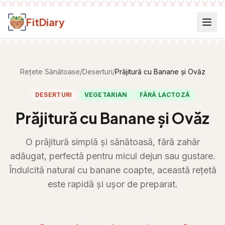
Salt la conținut
FitDiary
Rețete Sănătoase
/
Deserturi
/
Prăjitură cu Banane și Ovăz
DESERTURI
VEGETARIAN
FĂRĂ LACTOZĂ
Prăjitură cu Banane și Ovăz
O prăjitură simplă și sănătoasă, fără zahăr
adăugat, perfectă pentru micul dejun sau gustare.
Îndulcită natural cu banane coapte, această rețetă
este rapidă și ușor de preparat.