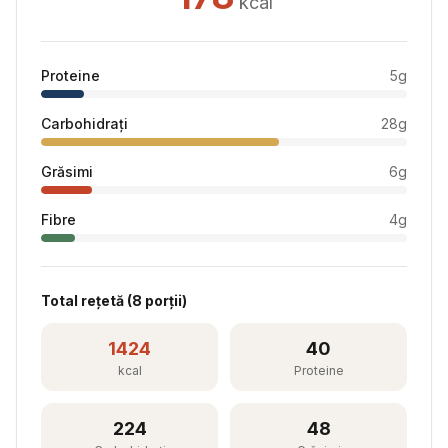
kcal
Proteine
5
g
Carbohidrați
28
g
Grăsimi
6
g
Fibre
4
g
Total rețetă (
8
porții)
1424
40
kcal
Proteine
224
48