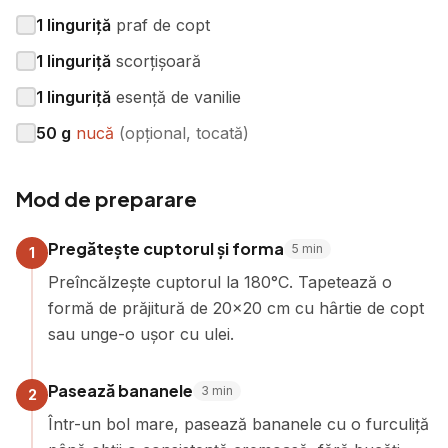
1
linguriță
praf de copt
1
linguriță
scorțișoară
1
linguriță
esență de vanilie
50
g
nucă
(
opțional, tocată
)
Mod de preparare
Pregătește cuptorul și forma
5
min
1
Preîncălzește cuptorul la 180°C. Tapetează o
formă de prăjitură de 20x20 cm cu hârtie de copt
sau unge-o ușor cu ulei.
Pasează bananele
3
min
2
Într-un bol mare, pasează bananele cu o furculiță