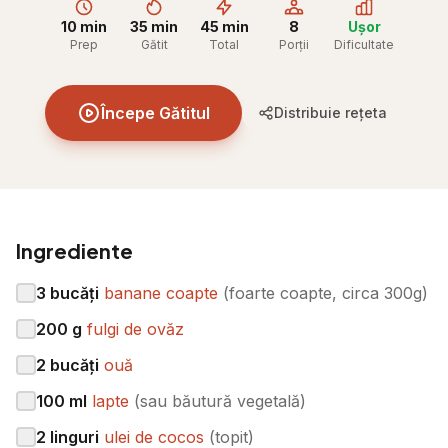
10 min
35 min
45 min
8
Ușor
Prep
Gătit
Total
Porții
Dificultate
Începe Gătitul
Distribuie rețeta
Ingrediente
3
bucăți
banane coapte
(
foarte coapte, circa 300g
)
200
g
fulgi de ovăz
2
bucăți
ouă
100
ml
lapte
(
sau băutură vegetală
)
2
linguri
ulei de cocos
(
topit
)