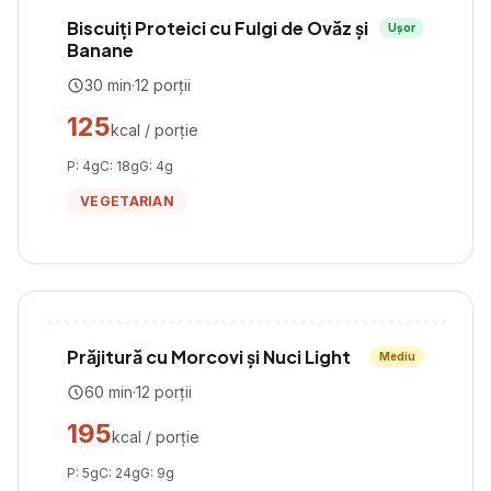
Biscuiți Proteici cu Fulgi de Ovăz și
Ușor
Banane
30
min
·
12
porții
125
kcal / porție
P:
4
g
C:
18
g
G:
4
g
VEGETARIAN
Prăjitură cu Morcovi și Nuci Light
Mediu
60
min
·
12
porții
195
kcal / porție
P:
5
g
C:
24
g
G:
9
g