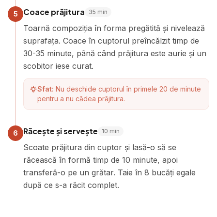
Coace prăjitura
35
min
5
Toarnă compoziția în forma pregătită și nivelează
suprafața. Coace în cuptorul preîncălzit timp de
30-35 minute, până când prăjitura este aurie și un
scobitor iese curat.
Sfat:
Nu deschide cuptorul în primele 20 de minute
pentru a nu cădea prăjitura.
Răcește și servește
10
min
6
Scoate prăjitura din cuptor și lasă-o să se
răcească în formă timp de 10 minute, apoi
transferă-o pe un grătar. Taie în 8 bucăți egale
după ce s-a răcit complet.