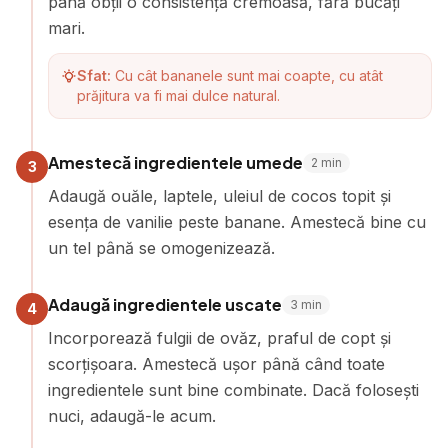
până obții o consistență cremoasă, fără bucăți
mari.
Sfat:
Cu cât bananele sunt mai coapte, cu atât
prăjitura va fi mai dulce natural.
Amestecă ingredientele umede
2
min
3
Adaugă ouăle, laptele, uleiul de cocos topit și
esența de vanilie peste banane. Amestecă bine cu
un tel până se omogenizează.
Adaugă ingredientele uscate
3
min
4
Incorporează fulgii de ovăz, praful de copt și
scorțișoara. Amestecă ușor până când toate
ingredientele sunt bine combinate. Dacă folosești
nuci, adaugă-le acum.