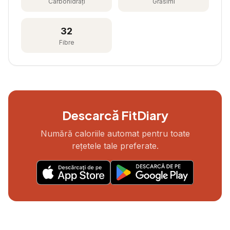
Carbohidrați
Grăsimi
32
Fibre
Descarcă FitDiary
Numără caloriile automat pentru toate
rețetele tale preferate.