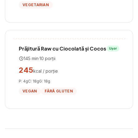
VEGETARIAN
Prăjitură Raw cu Ciocolată și Cocos
Ușor
145
min
·
10
porții
245
kcal / porție
P:
4
g
C:
18
g
G:
18
g
VEGAN
FĂRĂ GLUTEN