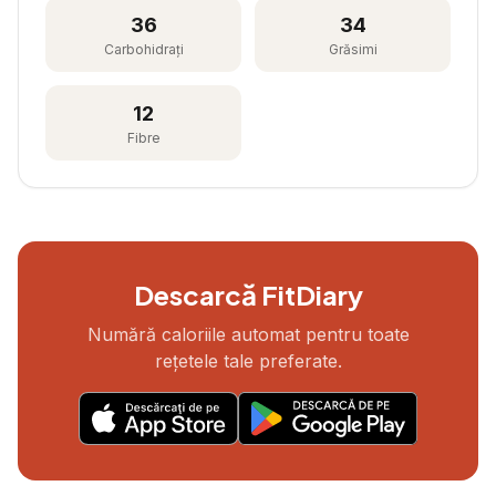
36
34
Carbohidrați
Grăsimi
12
Fibre
Descarcă FitDiary
Numără caloriile automat pentru toate
rețetele tale preferate.