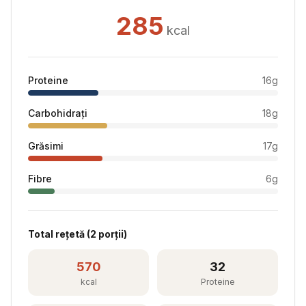
285
kcal
Proteine
16
g
Carbohidrați
18
g
Grăsimi
17
g
Fibre
6
g
Total rețetă (
2
porții)
570
32
kcal
Proteine