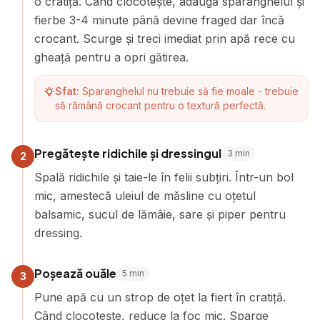
o cratiță. Când clocotește, adaugă sparanghelul și
fierbe 3-4 minute până devine fraged dar încă
crocant. Scurge și treci imediat prin apă rece cu
gheață pentru a opri gătirea.
Sfat:
Sparanghelul nu trebuie să fie moale - trebuie
să rămână crocant pentru o textură perfectă.
Pregătește ridichile și dressingul
3
min
2
Spală ridichile și taie-le în felii subțiri. Într-un bol
mic, amestecă uleiul de măsline cu oțetul
balsamic, sucul de lămâie, sare și piper pentru
dressing.
Poșează ouăle
5
min
3
Pune apă cu un strop de oțet la fiert în cratiță.
Când clocotește, reduce la foc mic. Sparge