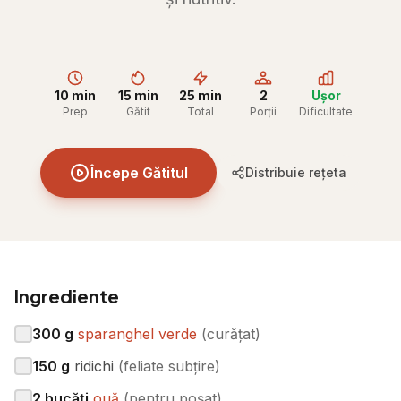
10 min
15 min
25 min
2
Ușor
Prep
Gătit
Total
Porții
Dificultate
Începe Gătitul
Distribuie rețeta
Ingrediente
300
g
sparanghel verde
(
curățat
)
150
g
ridichi
(
feliate subțire
)
2
bucăți
ouă
(
pentru poșat
)