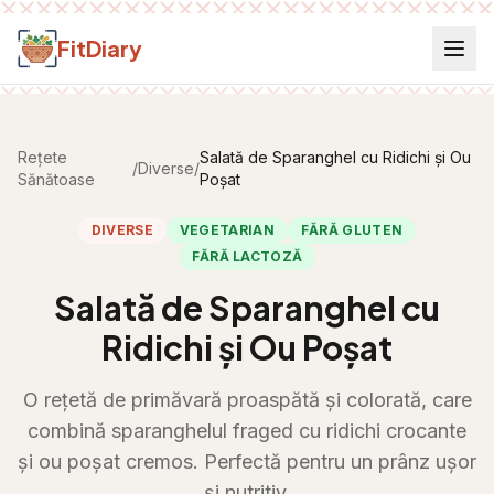
Salt la conținut
FitDiary
Rețete
Salată de Sparanghel cu Ridichi și Ou
/
Diverse
/
Sănătoase
Poșat
DIVERSE
VEGETARIAN
FĂRĂ GLUTEN
FĂRĂ LACTOZĂ
Salată de Sparanghel cu
Ridichi și Ou Poșat
O rețetă de primăvară proaspătă și colorată, care
combină sparanghelul fraged cu ridichi crocante
și ou poșat cremos. Perfectă pentru un prânz ușor
și nutritiv.