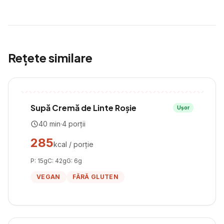
Rețete similare
Supă Cremă de Linte Roșie
Ușor
40
min
·
4
porții
285
kcal / porție
P:
15
g
C:
42
g
G:
6
g
VEGAN
FĂRĂ GLUTEN