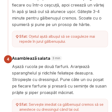
fiecare ou într-o ceșcuță, apoi creează un vârtej
în apă și lasă oul să alunece ușor. Gătește 3-4
minute pentru gălbenușul cremos. Scoate cu o
spumieră și pune pe un prosop de hârtie.
Sfat:
Oțetul ajută albușul să se coaguleze mai
repede în jurul gălbenușului.
Asamblează salata
3
min
4
Așază rucola pe două farfurii. Aranjează
sparanghelul și ridichile feliatepe deasupra.
Stropiește cu dressingul. Pune câte un ou poșat
pe fiecare farfurie și presară cu semințe de susan
prăjite și piper proaspăt măcinat.
Sfat:
Servește imediat ca gălbenușul cremos să se
amestece cu dressingul când tai oul.