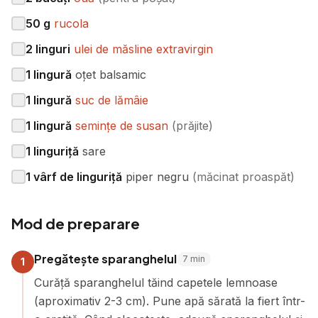
50
g
rucola
2
linguri
ulei de măsline extravirgin
1
lingură
oțet balsamic
1
lingură
suc de lămâie
1
lingură
semințe de susan
(
prăjite
)
1
linguriță
sare
1
vârf de linguriță
piper negru
(
măcinat proaspăt
)
Mod de preparare
Pregătește sparanghelul
7
min
1
Curăță sparanghelul tăind capetele lemnoase
(aproximativ 2-3 cm). Pune apă sărată la fiert într-