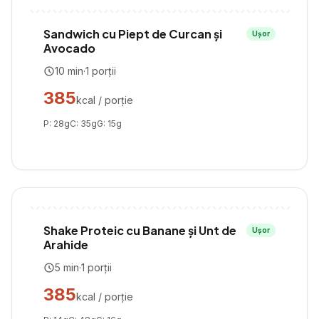
Sandwich cu Piept de Curcan și
Ușor
Avocado
10
min
·
1
porții
385
kcal / porție
P:
28
g
C:
35
g
G:
15
g
Shake Proteic cu Banane și Unt de
Ușor
Arahide
5
min
·
1
porții
385
kcal / porție