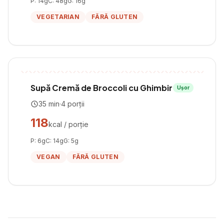
P:
14
g
C:
48
g
G:
16
g
VEGETARIAN
FĂRĂ GLUTEN
Supă Cremă de Broccoli cu Ghimbir
Ușor
35
min
·
4
porții
118
kcal / porție
P:
6
g
C:
14
g
G:
5
g
VEGAN
FĂRĂ GLUTEN