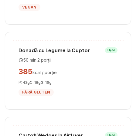
VEGAN
Donadă cu Legume la Cuptor
Ușor
50
min
·
2
porții
385
kcal / porție
P:
42
g
C:
18
g
G:
16
g
FĂRĂ GLUTEN
Cartofi Wedges la Airfryer
Ușor