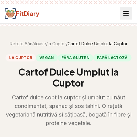
Salt la conținut
FitDiary
Rețete Sănătoase
/
la Cuptor
/
Cartof Dulce Umplut la Cuptor
LA CUPTOR
VEGAN
FĂRĂ GLUTEN
FĂRĂ LACTOZĂ
Cartof Dulce Umplut la
Cuptor
Cartof dulce copt la cuptor și umplut cu năut
condimentat, spanac și sos tahini. O rețetă
vegetariană nutritivă și sățioasă, bogată în fibre și
proteine vegetale.