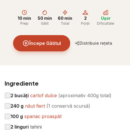
10 min
50 min
60 min
2
Ușor
Prep
Gătit
Total
Porții
Dificultate
Începe Gătitul
Distribuie rețeta
Ingrediente
2
bucăți
cartof dulce
(
aproximativ 400g total
)
240
g
năut fiert
(
1 conservă scursă
)
100
g
spanac proaspăt
2
linguri
tahini