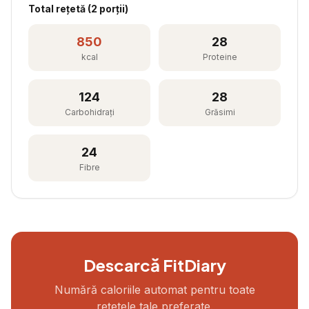
Total rețetă (
2
porții)
850
28
kcal
Proteine
124
28
Carbohidrați
Grăsimi
24
Fibre
Descarcă FitDiary
Numără caloriile automat pentru toate
rețetele tale preferate.