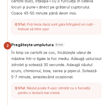
cartofii dulci, înțeapă-i cu o furculiță în câteva
locuri și pune-i direct pe grătarul cuptorului.
Coace 45-50 minute până devin moi.
Sfat:
Poți testa dacă sunt gata înfingând un cuțit -
trebuie să intre ușor.
Pregătește umplutura
8
min
2
În timp ce cartofii se coc, încălzește uleiul de
măsline într-o tigaie la foc mediu. Adaugă usturoiul
zdrobit și sotează 30 secunde. Adaugă năutul
scurs, chimionul, boia, sarea și piperul. Sotează
5-7 minute, amestecând ocazional.
Sfat:
Năutul poate fi ușor zdrobit cu o furculiță
pentru o textură mai cremă.