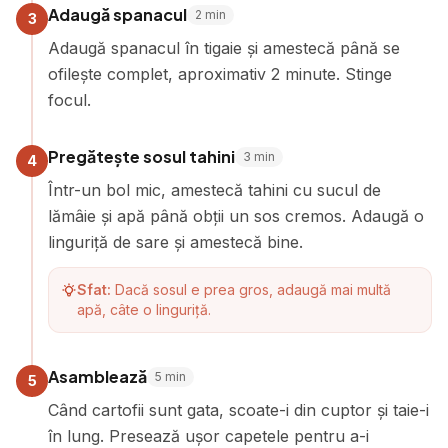
Adaugă spanacul
2
min
3
Adaugă spanacul în tigaie și amestecă până se
ofilește complet, aproximativ 2 minute. Stinge
focul.
Pregătește sosul tahini
3
min
4
Într-un bol mic, amestecă tahini cu sucul de
lămâie și apă până obții un sos cremos. Adaugă o
linguriță de sare și amestecă bine.
Sfat:
Dacă sosul e prea gros, adaugă mai multă
apă, câte o linguriță.
Asamblează
5
min
5
Când cartofii sunt gata, scoate-i din cuptor și taie-i
în lung. Presează ușor capetele pentru a-i