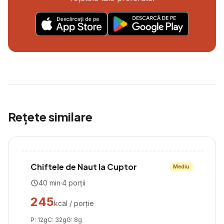
Rețete similare
Chiftele de Naut la Cuptor
Mediu
40
min
·
4
porții
245
kcal / porție
P:
12
g
C:
32
g
G:
8
g