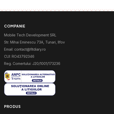
COMPANIE
Mobile Tech Development SRL
Str. Mihai Eminescu 73A, Tunari, Ilfov
Email: contact@fitdiary.ro
CUI: RO43792346
Reg. Comertului: J20/1001/173236
PRODUS