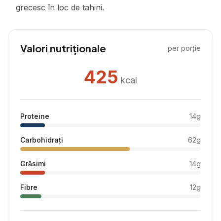
grecesc în loc de tahini.
Valori nutriționale
per porție
425
kcal
Proteine
14
g
Carbohidrați
62
g
Grăsimi
14
g
Fibre
12
g