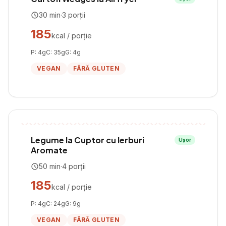
30
min
·
3
porții
185
kcal / porție
P:
4
g
C:
35
g
G:
4
g
VEGAN
FĂRĂ GLUTEN
Legume la Cuptor cu Ierburi
Ușor
Aromate
50
min
·
4
porții
185
kcal / porție
P:
4
g
C:
24
g
G:
9
g
VEGAN
FĂRĂ GLUTEN