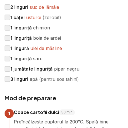
2
linguri
suc de lămâie
1
cățel
usturoi
(
zdrobit
)
1
linguriță
chimion
1
linguriță
boia de ardei
1
lingură
ulei de măsline
1
linguriță
sare
1
jumătate linguriță
piper negru
3
linguri
apă
(
pentru sos tahini
)
Mod de preparare
Coace cartofii dulci
50
min
1
Preîncălzește cuptorul la 200°C. Spală bine