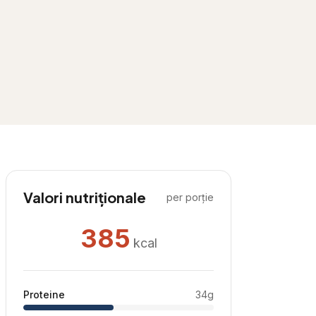
Valori nutriționale
per porție
385
kcal
Proteine
34
g