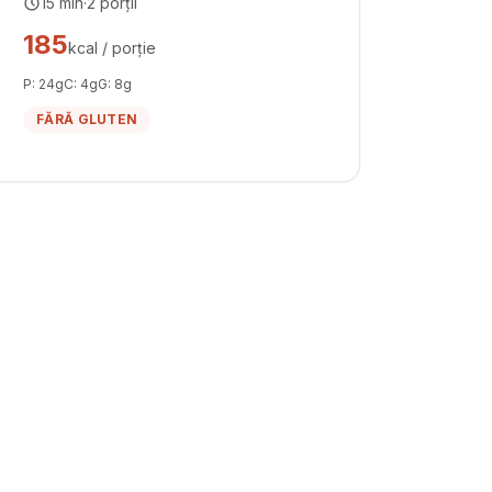
15
min
·
2
porții
185
kcal / porție
P:
24
g
C:
4
g
G:
8
g
FĂRĂ GLUTEN