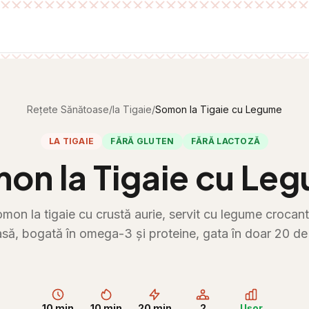
Rețete Sănătoase
/
la Tigaie
/
Somon la Tigaie cu Legume
LA TIGAIE
FĂRĂ GLUTEN
FĂRĂ LACTOZĂ
on la Tigaie cu Le
omon la tigaie cu crustă aurie, servit cu legume crocant
să, bogată în omega-3 și proteine, gata în doar 20 de
10 min
10 min
20 min
2
Ușor