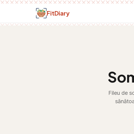
Salt la conținut
FitDiary
Som
Fileu de s
sănătoa