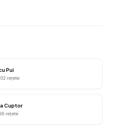
cu Pui
102
rețete
la Cuptor
66
rețete