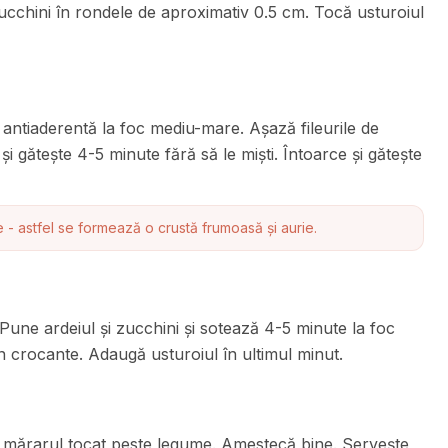
ar zucchini în rondele de aproximativ 0.5 cm. Tocă usturoiul
ie antiaderentă la foc mediu-mare. Așază fileurile de
și gătește 4-5 minute fără să le miști. Întoarce și gătește
 - astfel se formează o crustă frumoasă și aurie.
. Pune ardeiul și zucchini și sotează 4-5 minute la foc
 crocante. Adaugă usturoiul în ultimul minut.
i mărarul tocat peste legume. Amestecă bine. Servește