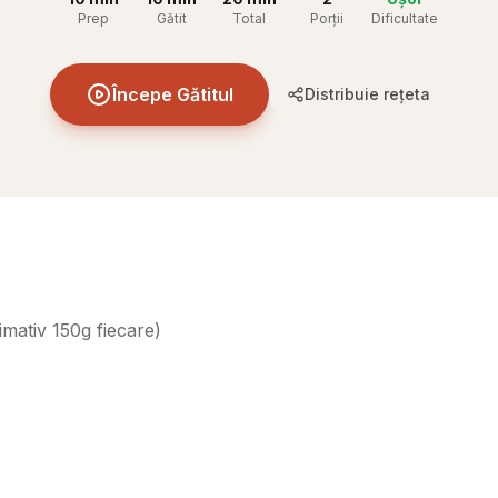
Prep
Gătit
Total
Porții
Dificultate
Începe Gătitul
Distribuie rețeta
imativ 150g fiecare
)