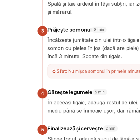
Spală și taie ardeiul în fâșii subțiri, i
și mărarul.
Prăjește somonul
8
min
3
Încălzește jumătate din ulei într-o tiga
somon cu pielea în jos (dacă are piele) 
încă 3 minute. Scoate din tigaie.
Sfat:
Nu mișca somonul în primele minute
Gătește legumele
5
min
4
În aceeași tigaie, adaugă restul de ulei
mediu până se înmoaie ușor, dar rămân
Finalizează și servește
2
min
5
Stinge focul, adaugă sucul de lămâie ș