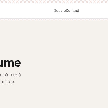
Despre
Contact
gume
e. O rețetă
 minute.