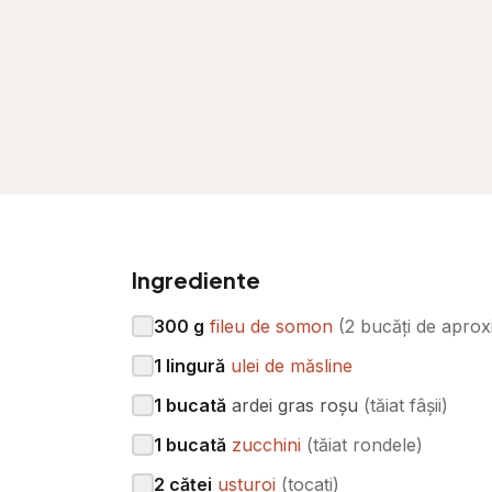
Ingrediente
300
g
fileu de somon
(
2 bucăți de aprox
1
lingură
ulei de măsline
1
bucată
ardei gras roșu
(
tăiat fâșii
)
1
bucată
zucchini
(
tăiat rondele
)
2
căței
usturoi
(
tocați
)