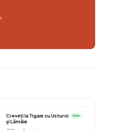
e.
Creveți la Tigaie cu Usturoi
Ușor
și Lămâie