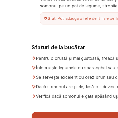
somonul pe un pat de legume, stropite 
Sfat:
Poți adăuga o felie de lămâie pe f
Sfaturi de la bucătar
Pentru o crustă și mai gustoasă, freacă s
Înlocuiește legumele cu sparanghel sau br
Se servește excelent cu orez brun sau 
Dacă somonul are piele, lasă-o - devine cr
Verifică dacă somonul e gata apăsând ușor