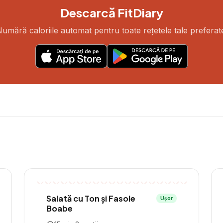
Descarcă FitDiary
umără caloriile automat pentru toate rețetele tale preferat
Salată cu Ton și Fasole
Ușor
Boabe