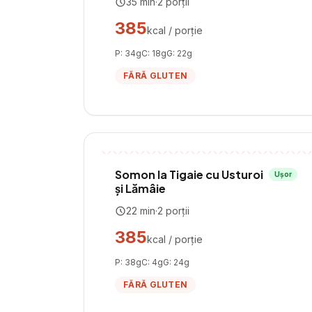
35
min
·
2
porții
385
kcal / porție
P:
34
g
C:
18
g
G:
22
g
FĂRĂ GLUTEN
Somon la Tigaie cu Usturoi
Ușor
și Lămâie
22
min
·
2
porții
385
kcal / porție
P:
38
g
C:
4
g
G:
24
g
FĂRĂ GLUTEN