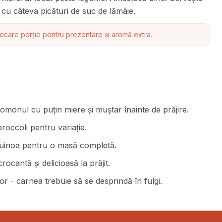
cu câteva picături de suc de lămâie.
iecare porție pentru prezentare și aromă extra.
omonul cu puțin miere și muștar înainte de prăjire.
occoli pentru variație.
quinoa pentru o masă completă.
ocantă și delicioasă la prăjit.
 - carnea trebuie să se desprindă în fulgi.