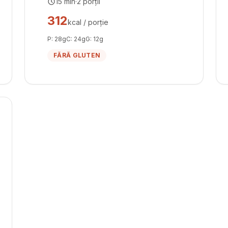
15
min
·
2
porții
312
kcal / porție
P:
28
g
C:
24
g
G:
12
g
FĂRĂ GLUTEN