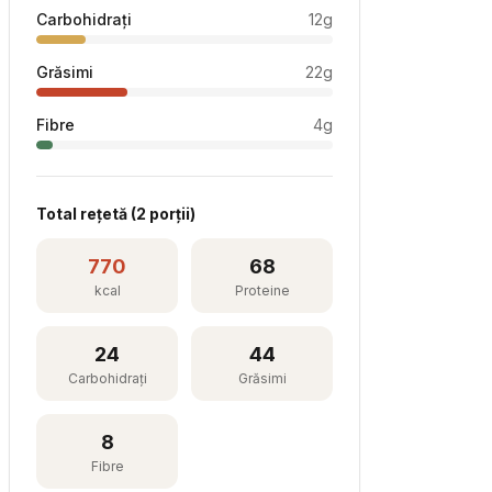
Carbohidrați
12
g
Grăsimi
22
g
Fibre
4
g
Total rețetă (
2
porții)
770
68
kcal
Proteine
24
44
Carbohidrați
Grăsimi
8
Fibre