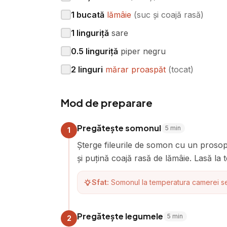
1
bucată
lămâie
(
suc și coajă rasă
)
1
linguriță
sare
0.5
linguriță
piper negru
2
linguri
mărar proaspăt
(
tocat
)
Mod de preparare
Pregătește somonul
5
min
1
Șterge fileurile de somon cu un prosop
și puțină coajă rasă de lămâie. Lasă la
Sfat:
Somonul la temperatura camerei se 
Pregătește legumele
5
min
2