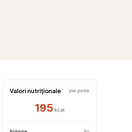
Valori nutriționale
per porție
195
kcal
Proteine
8
g