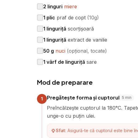
2
linguri
miere
1
plic
praf de copt
(
10g
)
1
linguriță
scorțișoară
1
linguriță
extract de vanilie
50
g
nuci
(
opțional, tocate
)
1
vârf de linguriță
sare
Mod de preparare
Pregătește forma și cuptorul
5
min
1
Preîncălzește cuptorul la 180°C. Tape
unge-o cu puțin ulei.
Sfat:
Asigură-te că cuptorul este bine în