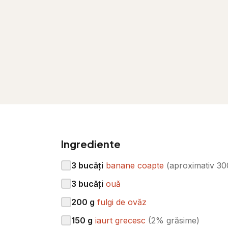
Ingrediente
3
bucăți
banane coapte
(
aproximativ 30
3
bucăți
ouă
200
g
fulgi de ovăz
150
g
iaurt grecesc
(
2% grăsime
)