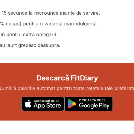
-le 15 secunde la microunde înainte de servire.
0% cacao) pentru o variantă mai indulgentă.
u in pentru extra omega-3.
au iaurt grecesc deasupra.
Descarcă FitDiary
umără caloriile automat pentru toate rețetele tale preferat