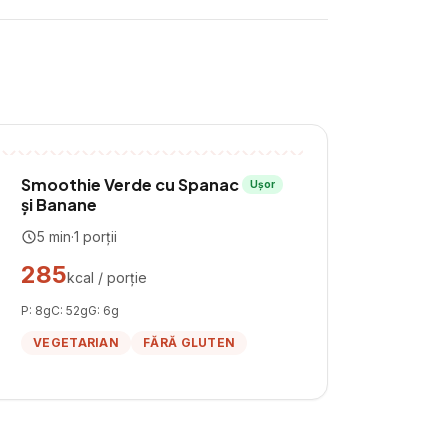
Smoothie Verde cu Spanac
Ușor
și Banane
5
min
·
1
porții
285
kcal / porție
P:
8
g
C:
52
g
G:
6
g
VEGETARIAN
FĂRĂ GLUTEN