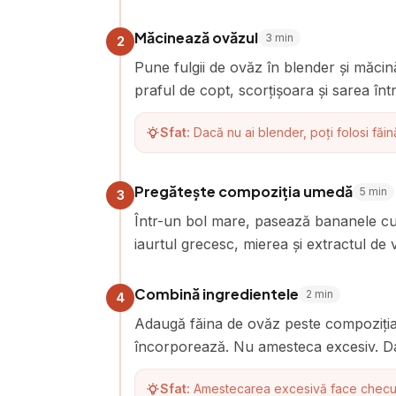
Măcinează ovăzul
3
min
2
Pune fulgii de ovăz în blender și măcin
praful de copt, scorțișoara și sarea înt
Sfat:
Dacă nu ai blender, poți folosi fă
Pregătește compoziția umedă
5
min
3
Într-un bol mare, pasează bananele cu 
iaurtul grecesc, mierea și extractul d
Combină ingredientele
2
min
4
Adaugă făina de ovăz peste compoziția
încorporează. Nu amesteca excesiv. Da
Sfat:
Amestecarea excesivă face checul 