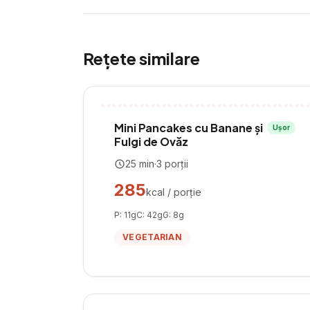
Rețete similare
Mini Pancakes cu Banane și
Ușor
Fulgi de Ovăz
25
min
·
3
porții
285
kcal / porție
P:
11
g
C:
42
g
G:
8
g
VEGETARIAN