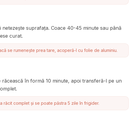
și netezește suprafața. Coace 40-45 minute sau până
ese curat.
acă se rumenește prea tare, acoperă-l cu folie de aluminiu.
e răcească în formă 10 minute, apoi transferă-l pe un
complet.
răcit complet și se poate păstra 5 zile în frigider.