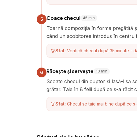
Coace checul
45
min
5
Toarnă compoziția în forma pregătită 
când un scobitorea introdus în centru i
Sfat:
Verifică checul după 35 minute - d
Răcește și servește
10
min
6
Scoate checul din cuptor și lasă-l să s
grătar. Taie în 8 felii după ce s-a răcit 
Sfat:
Checul se taie mai bine după ce s-a 