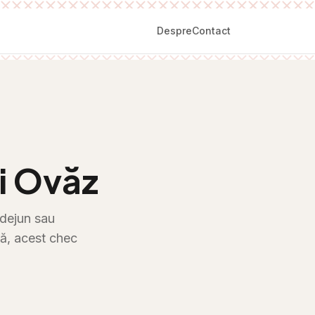
Despre
Contact
i Ovăz
 dejun sau
uă, acest chec