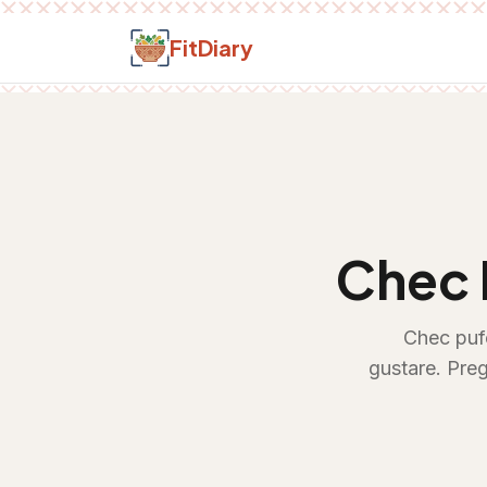
Salt la conținut
FitDiary
Chec 
Chec pufo
gustare. Preg