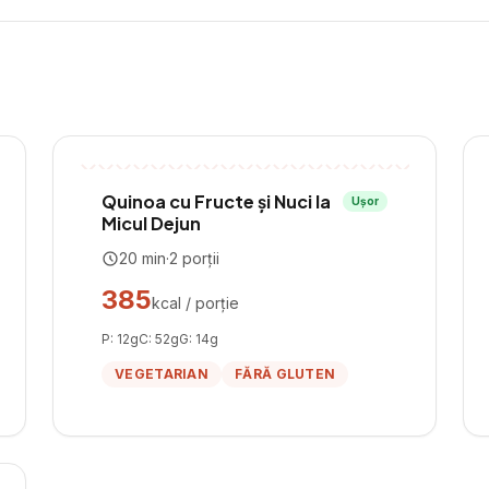
Quinoa cu Fructe și Nuci la
Ușor
Micul Dejun
20
min
·
2
porții
385
kcal / porție
P:
12
g
C:
52
g
G:
14
g
VEGETARIAN
FĂRĂ GLUTEN