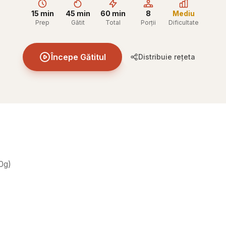
15 min
45 min
60 min
8
Mediu
Prep
Gătit
Total
Porții
Dificultate
Începe Gătitul
Distribuie rețeta
0g
)