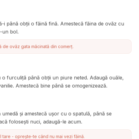
ă-i până obții o făină fină. Amestecă făina de ovăz cu
r-un bol.
ină de ovăz gata măcinată din comerț.
o furculiță până obții un piure neted. Adaugă ouăle,
e vanilie. Amestecă bine până se omogenizează.
 umedă și amestecă ușor cu o spatulă, până se
că folosești nuci, adaugă-le acum.
tare - oprește-te când nu mai vezi făină.