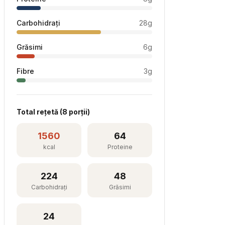
Carbohidrați
28
g
Grăsimi
6
g
Fibre
3
g
Total rețetă (
8
porții)
1560
64
kcal
Proteine
224
48
Carbohidrați
Grăsimi
24