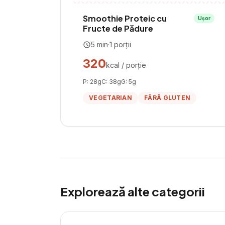
Smoothie Proteic cu
Ușor
Fructe de Pădure
5
min
·
1
porții
320
kcal / porție
P:
28
g
C:
38
g
G:
5
g
VEGETARIAN
FĂRĂ GLUTEN
Explorează alte categorii