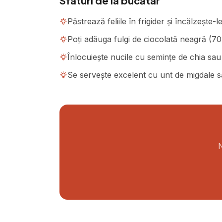
Sfaturi de la bucătar
Păstrează feliile în frigider și încălzește
Poți adăuga fulgi de ciocolată neagră (7
Înlocuiește nucile cu semințe de chia sa
Se servește excelent cu unt de migdale s
N