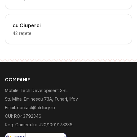
cu Ciuperci
42
rețete
COMPANIE
Mobile Tech Development SRL
Str. Mihai Eminescu 73A, Tunari, Ilfov
Email: contact@fitdiary.ro
CUI: RO43792346
Reg. Comertului: J20/1001/173236