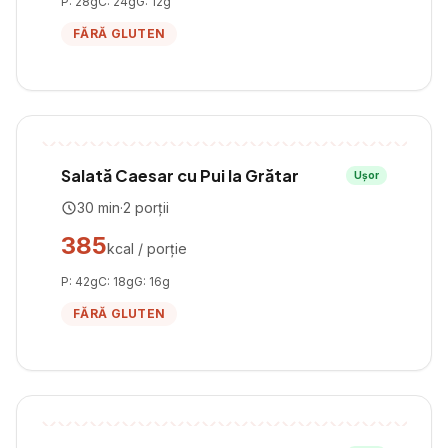
P:
28
g
C:
24
g
G:
12
g
FĂRĂ GLUTEN
Salată Caesar cu Pui la Grătar
Ușor
30
min
·
2
porții
385
kcal / porție
P:
42
g
C:
18
g
G:
16
g
FĂRĂ GLUTEN