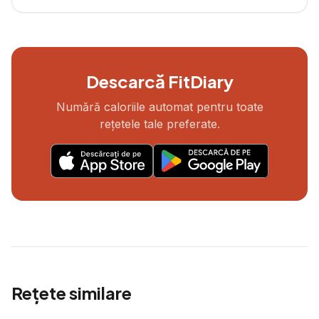
Descarcă FitDiary
Numără caloriile automat pentru toate
rețetele tale preferate.
Rețete similare