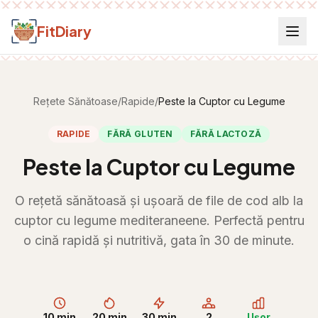
Salt la conținut
FitDiary
Rețete Sănătoase
/
Rapide
/
Peste la Cuptor cu Legume
RAPIDE
FĂRĂ GLUTEN
FĂRĂ LACTOZĂ
Peste la Cuptor cu Legume
O rețetă sănătoasă și ușoară de file de cod alb la
cuptor cu legume mediteraneene. Perfectă pentru
o cină rapidă și nutritivă, gata în 30 de minute.
10 min
20 min
30 min
2
Ușor