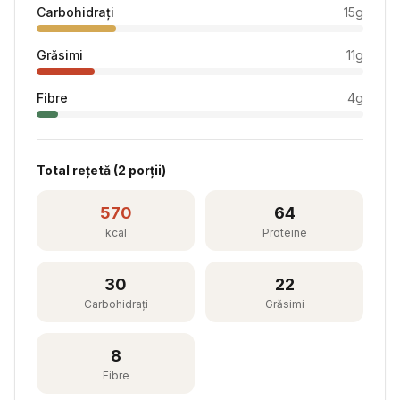
Carbohidrați
15
g
Grăsimi
11
g
Fibre
4
g
Total rețetă (
2
porții)
570
64
kcal
Proteine
30
22
Carbohidrați
Grăsimi
8
Fibre