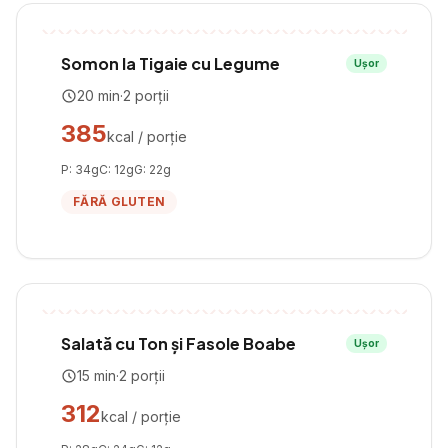
Somon la Tigaie cu Legume
Ușor
20
min
·
2
porții
385
kcal / porție
P:
34
g
C:
12
g
G:
22
g
FĂRĂ GLUTEN
Salată cu Ton și Fasole Boabe
Ușor
15
min
·
2
porții
312
kcal / porție