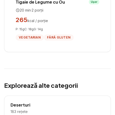
Tigaie de Legume cu Ou
Ușor
20
min
·
2
porții
265
kcal / porție
P:
15
g
C:
18
g
G:
14
g
VEGETARIAN
FĂRĂ GLUTEN
Explorează alte categorii
Deserturi
183
rețete