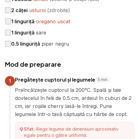
2
căței
usturoi
(
zdrobite
)
1
linguriță
oregano uscat
1
linguriță
sare
0.5
linguriță
piper negru
Mod de preparare
Pregătește cuptorul și legumele
5
min
1
Preîncălzește cuptorul la 200°C. Spală și taie
dovlecelul în felii de 0.5 cm, ardeiul în cuburi de 2
cm, iar roșiile cherry lasă-le întregi. Pune
legumele într-o tavă căptușită cu hârtie de copt.
Sfat:
Alege legume de dimensiuni aproximativ
egale pentru o gătire uniformă.