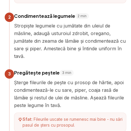
Condimentează legumele
2
min
2
Stropiște legumele cu jumătate din uleiul de
măsline, adaugă usturoiul zdrobit, oregano,
jumătate din zeama de lămâie și condimentează cu
sare și piper. Amestecă bine și întinde uniform în
tavă.
Pregătește peștele
3
min
3
Șterge fileurile de pește cu prosop de hârtie, apoi
condimentează-le cu sare, piper, coaja rasă de
lămâie și restul de ulei de măsline. Așează fileurile
peste legume în tavă.
Sfat:
Fileurile uscate se rumenesc mai bine - nu sări
pasul de șters cu prosopul.