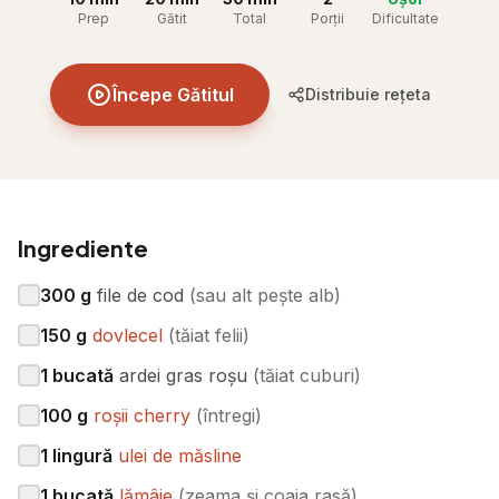
Prep
Gătit
Total
Porții
Dificultate
Începe Gătitul
Distribuie rețeta
Ingrediente
300
g
file de cod
(
sau alt pește alb
)
150
g
dovlecel
(
tăiat felii
)
1
bucată
ardei gras roșu
(
tăiat cuburi
)
100
g
roșii cherry
(
întregi
)
1
lingură
ulei de măsline
1
bucată
lămâie
(
zeama și coaja rasă
)