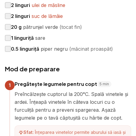
2
linguri
ulei de măsline
2
linguri
suc de lămâie
20
g
pătrunjel verde
(
tocat fin
)
1
linguriță
sare
0.5
linguriță
piper negru
(
măcinat proaspăt
)
Mod de preparare
Pregătește legumele pentru copt
5
min
1
Preîncălzește cuptorul la 200°C. Spală vinetele și
ardeii. Înțeapă vinetele în câteva locuri cu o
furculiță pentru a preveni spargerea. Așază
legumele pe o tavă căptușită cu hârtie de copt.
Sfat:
Înțeparea vinetelor permite aburului să iasă și