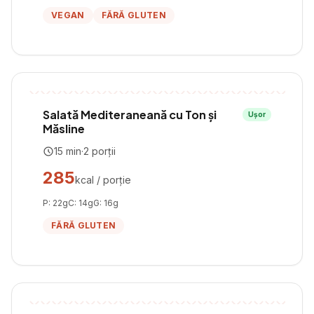
VEGAN
FĂRĂ GLUTEN
Salată Mediteraneană cu Ton și
Ușor
Măsline
15
min
·
2
porții
285
kcal / porție
P:
22
g
C:
14
g
G:
16
g
FĂRĂ GLUTEN