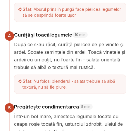
Sfat:
Aburul prins în pungă face pielicea legumelor
să se desprindă foarte ușor.
Curăță și toacă legumele
10
min
4
După ce s-au răcit, curăță pielicea de pe vinete și
ardei. Scoate semințele din ardei. Toacă vinetele și
ardeii cu un cuțit, nu foarte fin - salata orientală
trebuie să aibă o textură mai rustică.
Sfat:
Nu folosi blenderul - salata trebuie să aibă
textură, nu să fie piure.
Pregătește condimentarea
5
min
5
Într-un bol mare, amestecă legumele tocate cu
ceapa roșie tocată fin, usturoiul zdrobit, uleiul de