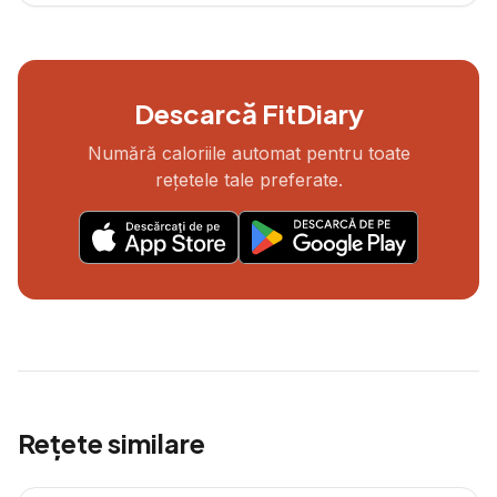
Descarcă FitDiary
Numără caloriile automat pentru toate
rețetele tale preferate.
Rețete similare