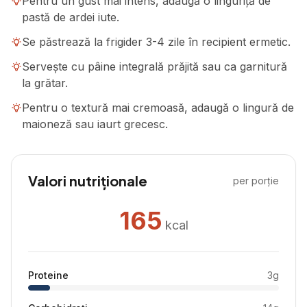
Pentru un gust mai intens, adaugă o linguriță de
pastă de ardei iute.
Se păstrează la frigider 3-4 zile în recipient ermetic.
Servește cu pâine integrală prăjită sau ca garnitură
la grătar.
Pentru o textură mai cremoasă, adaugă o lingură de
maioneză sau iaurt grecesc.
Valori nutriționale
per porție
165
kcal
Proteine
3
g