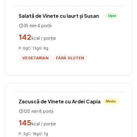
Salată de Vinete cu Iaurt și Susan
Ușor
35
min
·
4
porții
142
kcal / porție
P:
6
g
C:
13
g
G:
8
g
VEGETARIAN
FĂRĂ GLUTEN
Zacuscă de Vinete cu Ardei Capia
Mediu
120
min
·
8
porții
145
kcal / porție
P:
3
g
C:
18
g
G:
7
g