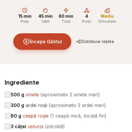
15 min
45 min
60 min
4
Mediu
Prep
Gătit
Total
Porții
Dificultate
Începe Gătitul
Distribuie rețeta
Ingrediente
500
g
vinete
(
aproximativ 2 vinete mari
)
300
g
ardei roșii
(
aproximativ 2 ardei mari
)
80
g
ceapă roșie
(
1 ceapă mică, tocată fin
)
3
căței
usturoi
(
zdrobiti
)