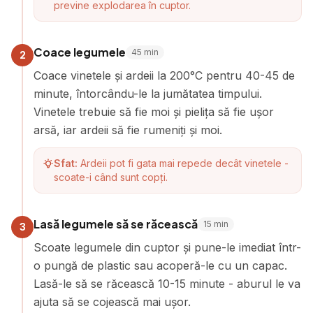
previne explodarea în cuptor.
Coace legumele
45
min
2
Coace vinetele și ardeii la 200°C pentru 40-45 de
minute, întorcându-le la jumătatea timpului.
Vinetele trebuie să fie moi și pielița să fie ușor
arsă, iar ardeii să fie rumeniți și moi.
Sfat:
Ardeii pot fi gata mai repede decât vinetele -
scoate-i când sunt copți.
Lasă legumele să se răcească
15
min
3
Scoate legumele din cuptor și pune-le imediat într-
o pungă de plastic sau acoperă-le cu un capac.
Lasă-le să se răcească 10-15 minute - aburul le va
ajuta să se cojească mai ușor.