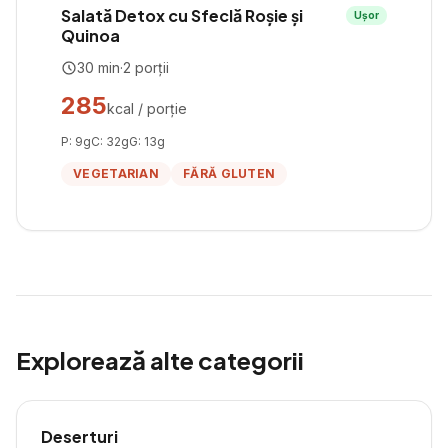
Salată Detox cu Sfeclă Roșie și
Ușor
Quinoa
30
min
·
2
porții
285
kcal / porție
P:
9
g
C:
32
g
G:
13
g
VEGETARIAN
FĂRĂ GLUTEN
Explorează alte categorii
Deserturi