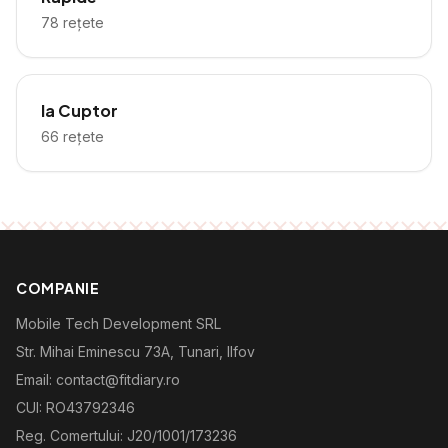
78
rețete
la Cuptor
66
rețete
COMPANIE
Mobile Tech Development SRL
Str. Mihai Eminescu 73A, Tunari, Ilfov
Email: contact@fitdiary.ro
CUI: RO43792346
Reg. Comertului: J20/1001/173236