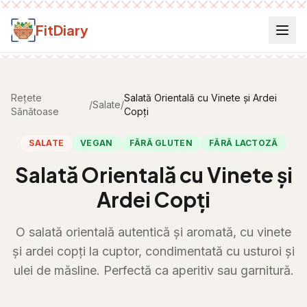
Salt la conținut
FitDiary
Rețete
Salată Orientală cu Vinete și Ardei
/
Salate
/
Sănătoase
Copți
SALATE
VEGAN
FĂRĂ GLUTEN
FĂRĂ LACTOZĂ
Salată Orientală cu Vinete și
Ardei Copți
O salată orientală autentică și aromată, cu vinete
și ardei copți la cuptor, condimentată cu usturoi și
ulei de măsline. Perfectă ca aperitiv sau garnitură.