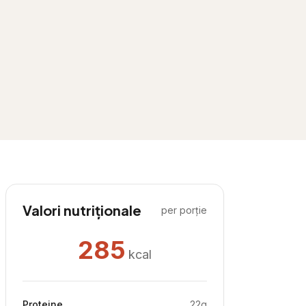
Valori nutriționale
per porție
285
kcal
Proteine
22
g