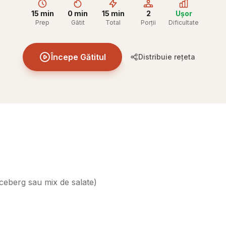
15 min
0 min
15 min
2
Ușor
Prep
Gătit
Total
Porții
Dificultate
Începe Gătitul
Distribuie rețeta
iceberg sau mix de salate
)