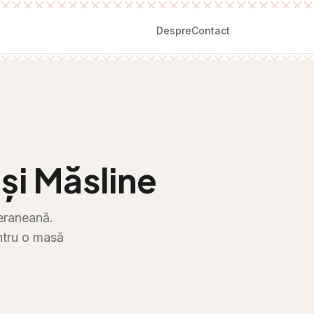
Despre
Contact
și Măsline
teraneană.
entru o masă