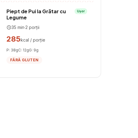
Piept de Pui la Grătar cu
Ușor
Legume
35
min
·
2
porții
285
kcal / porție
P:
38
g
C:
12
g
G:
9
g
FĂRĂ GLUTEN