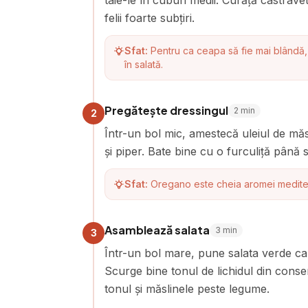
taie-le în cuburi medii. Curăță castravetel
felii foarte subțiri.
Sfat:
Pentru ca ceapa să fie mai blândă,
în salată.
Pregătește dressingul
2
min
2
Într-un bol mic, amestecă uleiul de măs
și piper. Bate bine cu o furculiță până
Sfat:
Oregano este cheia aromei mediter
Asamblează salata
3
min
3
Într-un bol mare, pune salata verde ca 
Scurge bine tonul de lichidul din conse
tonul și măslinele peste legume.