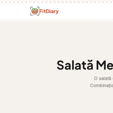
Salt la conținut
FitDiary
Salată Me
O salată 
Combinația 