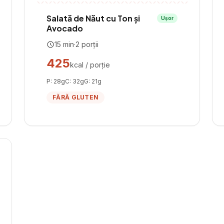
Salată de Năut cu Ton și
Ușor
Avocado
15
min
·
2
porții
425
kcal / porție
P:
28
g
C:
32
g
G:
21
g
FĂRĂ GLUTEN