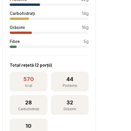
Carbohidrați
14
g
Grăsimi
16
g
Fibre
5
g
Total rețetă (
2
porții)
570
44
kcal
Proteine
28
32
Carbohidrați
Grăsimi
10