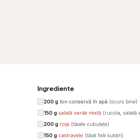
Ingrediente
200
g
ton conservă în apă
(
scurs bine
)
150
g
salată verde mixtă
(
rucola, salată 
200
g
roșii
(
tăiate cubulețe
)
150
g
castravete
(
tăiat felii subțiri
)