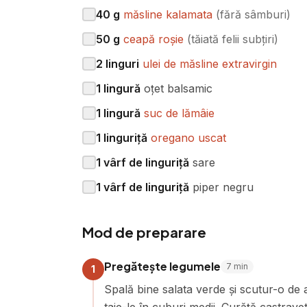
40
g
măsline kalamata
(
fără sâmburi
)
50
g
ceapă roșie
(
tăiată felii subțiri
)
2
linguri
ulei de măsline extravirgin
1
lingură
oțet balsamic
1
lingură
suc de lămâie
1
linguriță
oregano uscat
1
vârf de linguriță
sare
1
vârf de linguriță
piper negru
Mod de preparare
Pregătește legumele
7
min
1
Spală bine salata verde și scutur-o de 