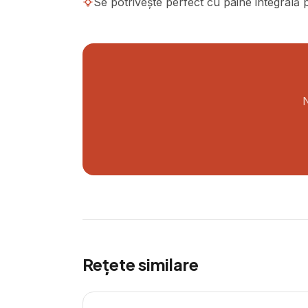
Se potrivește perfect cu pâine integrală 
N
Rețete similare