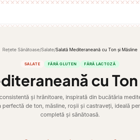
Rețete Sănătoase
/
Salate
/
Salată Mediteraneană cu Ton și Măsline
SALATE
FĂRĂ GLUTEN
FĂRĂ LACTOZĂ
diteraneană cu Ton 
consistentă și hrănitoare, inspirată din bucătăria medi
perfectă de ton, măsline, roșii și castraveți, ideală p
completă și sănătoasă.