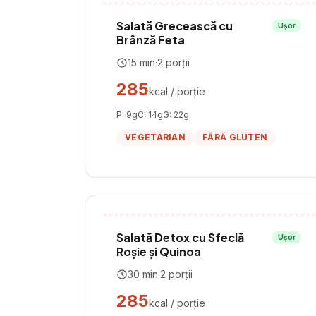
Salată Grecească cu
Ușor
Brânză Feta
15
min
·
2
porții
285
kcal / porție
P:
9
g
C:
14
g
G:
22
g
VEGETARIAN
FĂRĂ GLUTEN
Salată Detox cu Sfeclă
Ușor
Roșie și Quinoa
30
min
·
2
porții
285
kcal / porție