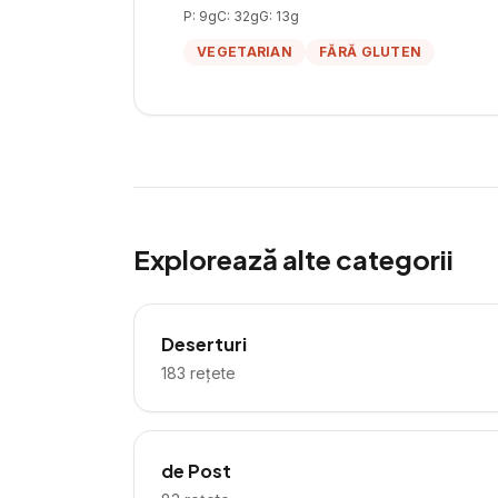
P:
9
g
C:
32
g
G:
13
g
VEGETARIAN
FĂRĂ GLUTEN
Explorează alte categorii
Deserturi
183
rețete
de Post