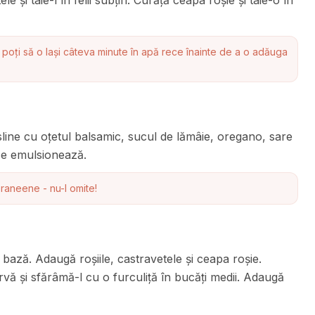
e și taie-l în felii subțiri. Curăță ceapa roșie și taie-o în
 poți să o lași câteva minute în apă rece înainte de a o adăuga
line cu oțetul balsamic, sucul de lămâie, oregano, sare
 se emulsionează.
aneene - nu-l omite!
bază. Adaugă roșiile, castravetele și ceapa roșie.
rvă și sfărâmă-l cu o furculiță în bucăți medii. Adaugă