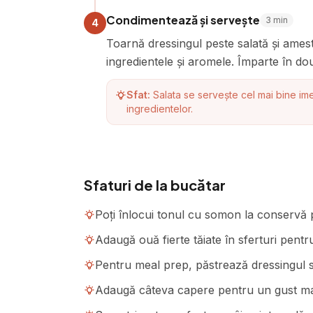
Condimentează și servește
3
min
4
Toarnă dressingul peste salată și amest
ingredientele și aromele. Împarte în două
Sfat:
Salata se servește cel mai bine i
ingredientelor.
Sfaturi de la bucătar
Poți înlocui tonul cu somon la conservă pe
Adaugă ouă fierte tăiate în sferturi pentru
Pentru meal prep, păstrează dressingul se
Adaugă câteva capere pentru un gust mai