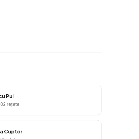
cu Pui
102
rețete
la Cuptor