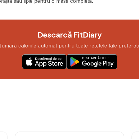
prăjită sau lipie pentru o masă completă.
Descarcă FitDiary
umără caloriile automat pentru toate rețetele tale preferat