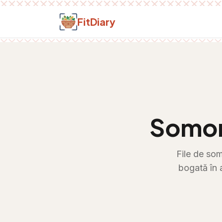
Salt la conținut
FitDiary
Somon
File de som
bogată în 