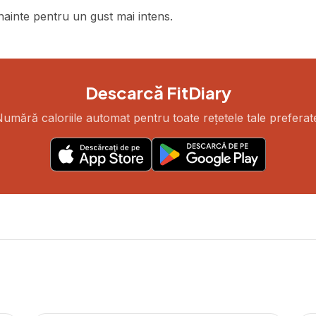
ainte pentru un gust mai intens.
Descarcă FitDiary
umără caloriile automat pentru toate rețetele tale preferat