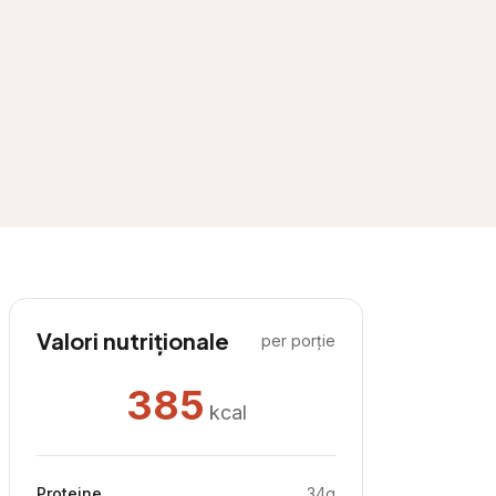
Valori nutriționale
per porție
385
kcal
Proteine
34
g