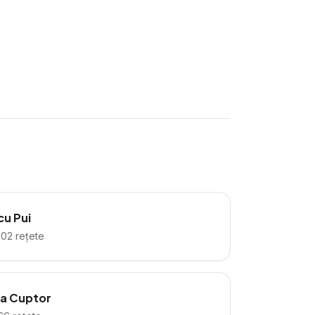
cu Pui
102
rețete
la Cuptor