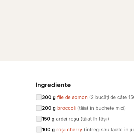
Ingrediente
300
g
file de somon
(
2 bucăți de câte 1
200
g
broccoli
(
tăiat în buchete mici
)
150
g
ardei roșu
(
tăiat în fâșii
)
100
g
roșii cherry
(
întregi sau tăiate în j