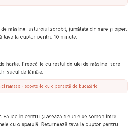
e măsline, usturoiul zdrobit, jumătate din sare și piper.
dă tava la cuptor pentru 10 minute.
 hârtie. Freacă-le cu restul de ulei de măsline, sare,
din sucul de lămâie.
mici rămase - scoate-le cu o pensetă de bucătărie.
 Fă loc în centru și așează fileurile de somon între
umele cu o spatulă. Returnează tava la cuptor pentru