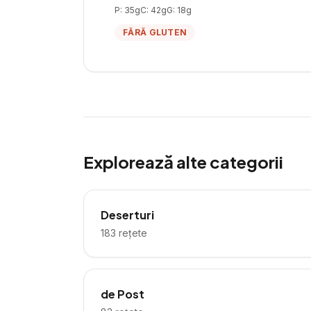
P:
35
g
C:
42
g
G:
18
g
FĂRĂ GLUTEN
Explorează alte categorii
Deserturi
183
rețete
de Post