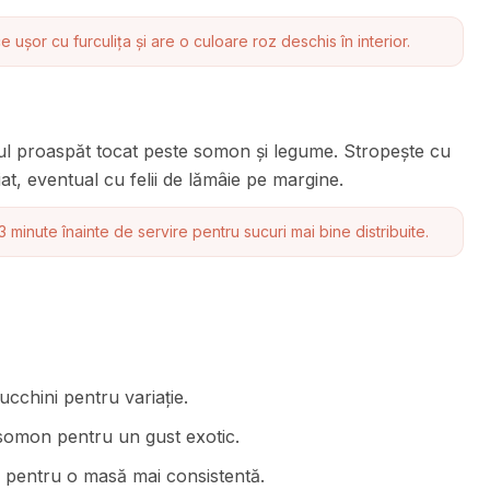
șor cu furculița și are o culoare roz deschis în interior.
ul proaspăt tocat peste somon și legume. Stropește cu
at, eventual cu felii de lămâie pe margine.
inute înainte de servire pentru sucuri mai bine distribuite.
ucchini pentru variație.
 somon pentru un gust exotic.
a pentru o masă mai consistentă.