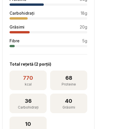
Carbohidrați
18
g
Grăsimi
20
g
Fibre
5
g
Total rețetă (
2
porții)
770
68
kcal
Proteine
36
40
Carbohidrați
Grăsimi
10