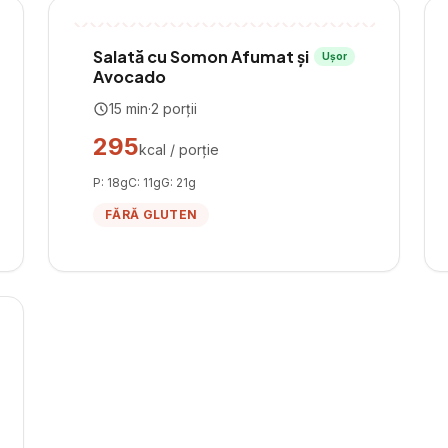
Salată cu Somon Afumat și
Ușor
Avocado
15
min
·
2
porții
295
kcal / porție
P:
18
g
C:
11
g
G:
21
g
FĂRĂ GLUTEN