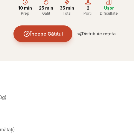
10 min
25 min
35 min
2
Ușor
Prep
Gătit
Total
Porții
Dificultate
Începe Gătitul
Distribuie rețeta
50g
)
umătăți
)