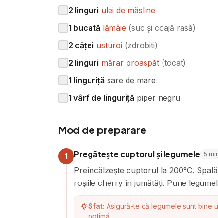
2
linguri
ulei de măsline
1
bucată
lămâie
(
suc și coajă rasă
)
2
căței
usturoi
(
zdrobiti
)
2
linguri
mărar proaspăt
(
tocat
)
1
linguriță
sare de mare
1
vârf de linguriță
piper negru
Mod de preparare
Pregătește cuptorul și legumele
5
mi
1
Preîncălzește cuptorul la 200°C. Spală ș
roșiile cherry în jumătăți. Pune legumel
Sfat:
Asigură-te că legumele sunt bine u
optimă.