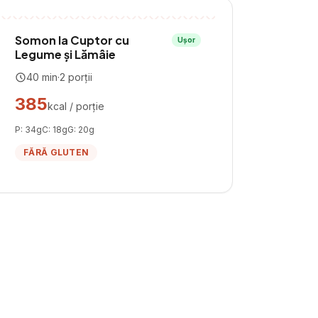
Somon la Cuptor cu
Ușor
Legume și Lămâie
40
min
·
2
porții
385
kcal / porție
P:
34
g
C:
18
g
G:
20
g
FĂRĂ GLUTEN