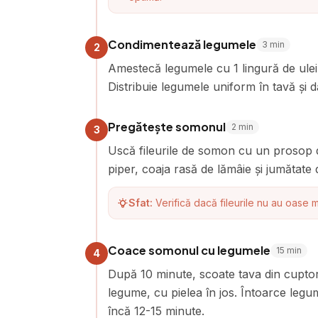
Condimentează legumele
3
min
2
Amestecă legumele cu 1 lingură de ulei d
Distribuie legumele uniform în tavă și 
Pregătește somonul
2
min
3
Uscă fileurile de somon cu un prosop de
piper, coaja rasă de lămâie și jumătate 
Sfat:
Verifică dacă fileurile nu au oase 
Coace somonul cu legumele
15
min
4
După 10 minute, scoate tava din cuptor.
legume, cu pielea în jos. Întoarce leg
încă 12-15 minute.