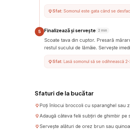
Sfat:
Somonul este gata când se desface u
Finalizează și servește
2
min
5
Scoate tava din cuptor. Presară mărar
restul sucului de lămâie. Servește imedi
Sfat:
Lasă somonul să se odihnească 2-3 m
Sfaturi de la bucătar
Poți înlocui broccoli cu sparanghel sau z
Adaugă câteva felii subțiri de ghimbir pe
Servește alături de orez brun sau quino