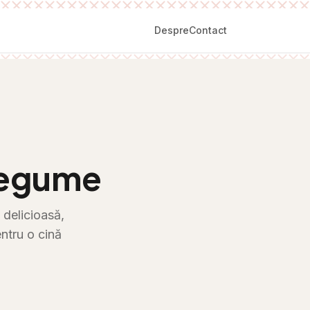
Despre
Contact
Legume
 delicioasă,
ntru o cină