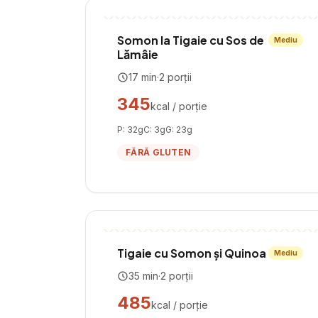
Somon la Tigaie cu Sos de
Mediu
Lămâie
17
min
·
2
porții
345
kcal / porție
P:
32
g
C:
3
g
G:
23
g
FĂRĂ GLUTEN
Tigaie cu Somon și Quinoa
Mediu
35
min
·
2
porții
485
kcal / porție