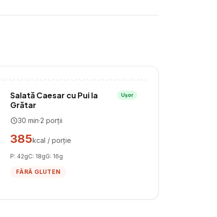
Salată Caesar cu Pui la
Ușor
Grătar
30
min
·
2
porții
385
kcal / porție
P:
42
g
C:
18
g
G:
16
g
FĂRĂ GLUTEN