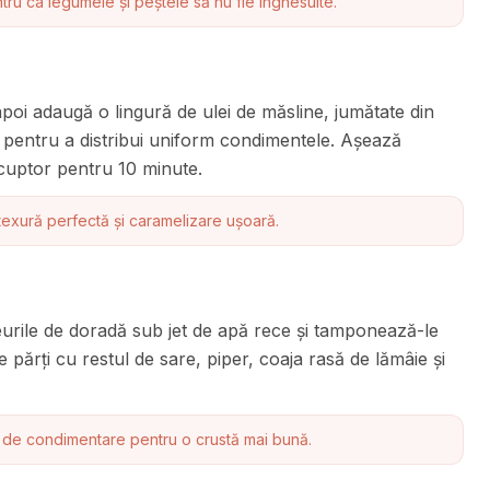
tru ca legumele și peștele să nu fie înghesuite.
apoi adaugă o lingură de ulei de măsline, jumătate din
e pentru a distribui uniform condimentele. Așează
 cuptor pentru 10 minute.
exură perfectă și caramelizare ușoară.
leurile de doradă sub jet de apă rece și tamponează-le
părți cu restul de sare, piper, coaja rasă de lămâie și
te de condimentare pentru o crustă mai bună.