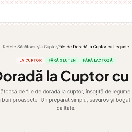
Rețete Sănătoase
/
la Cuptor
/
File de Doradă la Cuptor cu Legume
LA CUPTOR
FĂRĂ GLUTEN
FĂRĂ LACTOZĂ
 Doradă la Cuptor c
ătoasă de file de doradă la cuptor, însoțită de legume 
rburi proaspete. Un preparat simplu, savuros și bogat 
calitate.