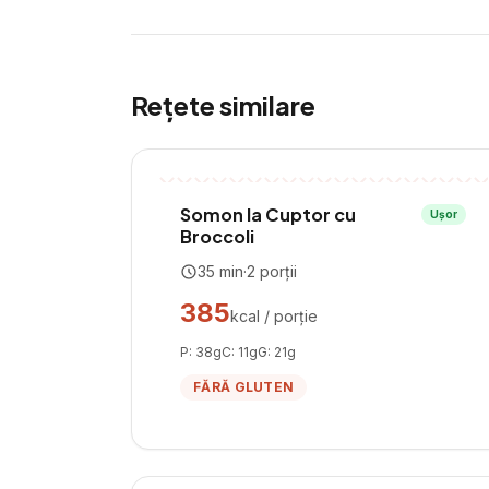
Rețete similare
Somon la Cuptor cu
Ușor
Broccoli
35
min
·
2
porții
385
kcal / porție
P:
38
g
C:
11
g
G:
21
g
FĂRĂ GLUTEN