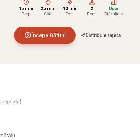
15 min
25 min
40 min
2
Ușor
Prep
Gătit
Total
Porții
Dificultate
Începe Gătitul
Distribuie rețeta
ongelată
)
umătăți
)