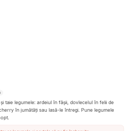
n
 taie legumele: ardeiul în fâșii, dovlecelul în felii de
cherry în jumătăți sau lasă-le întregi. Pune legumele
copt.