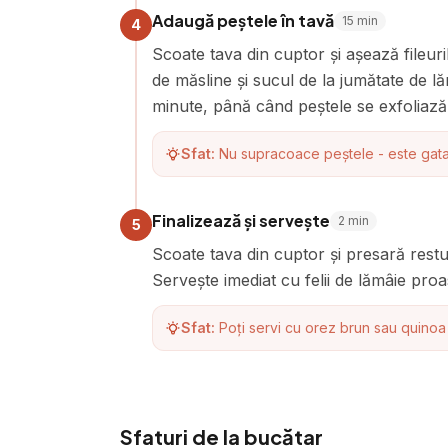
Adaugă peștele în tavă
15
min
4
Scoate tava din cuptor și așează fileur
de măsline și sucul de la jumătate de l
minute, până când peștele se exfoliază 
Sfat:
Nu supracoace peștele - este gata
Finalizează și servește
2
min
5
Scoate tava din cuptor și presară rest
Servește imediat cu felii de lămâie proa
Sfat:
Poți servi cu orez brun sau quinoa
Sfaturi de la bucătar