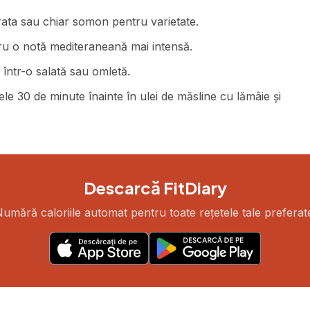
orata sau chiar somon pentru varietate.
u o notă mediteraneană mai intensă.
 într-o salată sau omletă.
e 30 de minute înainte în ulei de măsline cu lămâie și
Descarcă FitDiary
umără caloriile automat pentru toate rețetele tale preferat