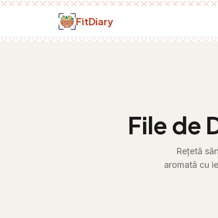
Salt la conținut
FitDiary
File de
Rețetă săn
aromată cu ie