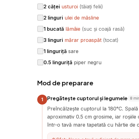
2
căței
usturoi
(
tăiați felii
)
2
linguri
ulei de măsline
1
bucată
lămâie
(
suc și coajă rasă
)
3
linguri
mărar proaspăt
(
tocat
)
1
linguriță
sare
0.5
linguriță
piper negru
Mod de preparare
Pregătește cuptorul și legumele
8
mi
1
Preîncălzește cuptorul la 180°C. Spală și
aproximativ 0.5 cm grosime, iar roșiile 
într-o tavă mare tapetată cu hârtie de 