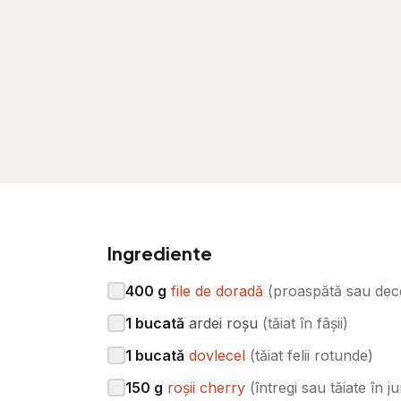
Ingrediente
400
g
file de doradă
(
proaspătă sau dec
1
bucată
ardei roșu
(
tăiat în fâșii
)
1
bucată
dovlecel
(
tăiat felii rotunde
)
150
g
roșii cherry
(
întregi sau tăiate în j