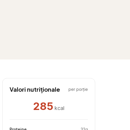
Valori nutriționale
per porție
285
kcal
Proteine
32
g