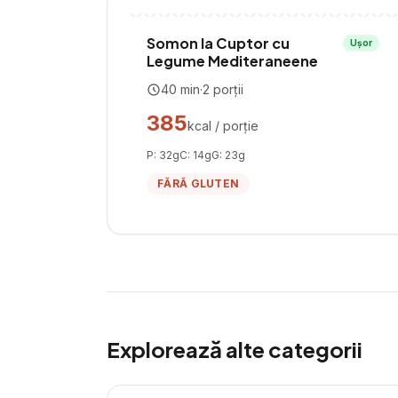
Somon la Cuptor cu
Ușor
Legume Mediteraneene
40
min
·
2
porții
385
kcal / porție
P:
32
g
C:
14
g
G:
23
g
FĂRĂ GLUTEN
Explorează alte categorii