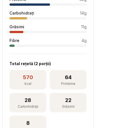
Carbohidrați
14
g
Grăsimi
11
g
Fibre
4
g
Total rețetă (
2
porții)
570
64
kcal
Proteine
28
22
Carbohidrați
Grăsimi
8