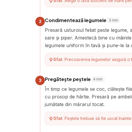
Sfat:
Alege o tavă suficient de mare pen
Condimentează legumele
3
min
2
Presară usturoiul feliat peste legume, 
sare și piper. Amestecă bine cu mâinil
legumele uniform în tavă și pune-le la
Sfat:
Precoacerea legumelor asigură o t
Pregătește peștele
4
min
3
În timp ce legumele se coc, clătește fi
cu prosop de hârtie. Presară pe ambele 
jumătate din mărarul tocat.
Sfat:
Peștele trebuie să fie uscat înain