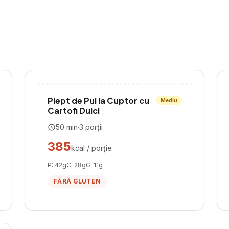
Piept de Pui la Cuptor cu
Mediu
Cartofi Dulci
50
min
·
3
porții
385
kcal / porție
P:
42
g
C:
28
g
G:
11
g
FĂRĂ GLUTEN