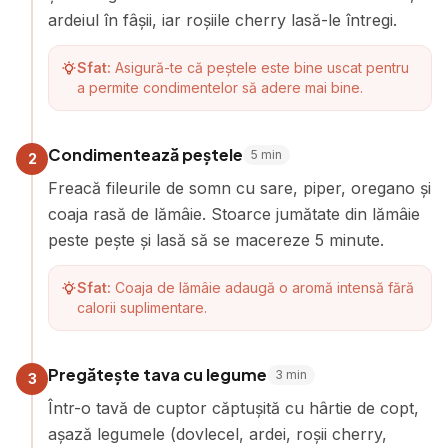
ardeiul în fâșii, iar roșiile cherry lasă-le întregi.
Sfat:
Asigură-te că peștele este bine uscat pentru
a permite condimentelor să adere mai bine.
Condimentează peștele
5
min
2
Freacă fileurile de somn cu sare, piper, oregano și
coaja rasă de lămâie. Stoarce jumătate din lămâie
peste pește și lasă să se macereze 5 minute.
Sfat:
Coaja de lămâie adaugă o aromă intensă fără
calorii suplimentare.
Pregătește tava cu legume
3
min
3
Într-o tavă de cuptor căptușită cu hârtie de copt,
așază legumele (dovlecel, ardei, roșii cherry,