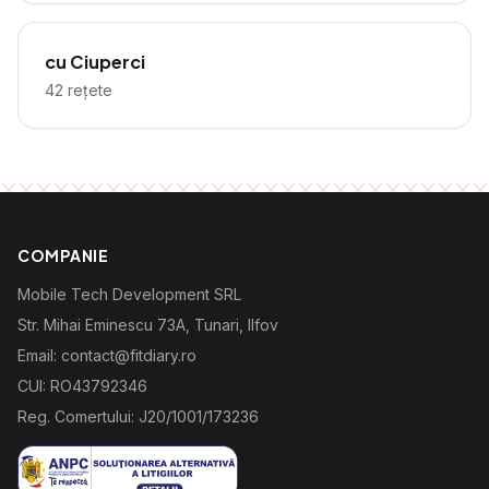
cu Ciuperci
42
rețete
COMPANIE
Mobile Tech Development SRL
Str. Mihai Eminescu 73A, Tunari, Ilfov
Email: contact@fitdiary.ro
CUI: RO43792346
Reg. Comertului: J20/1001/173236