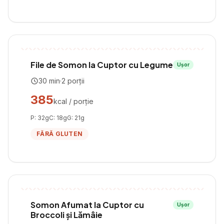
File de Somon la Cuptor cu Legume
Ușor
30
min
·
2
porții
385
kcal / porție
P:
32
g
C:
18
g
G:
21
g
FĂRĂ GLUTEN
Somon Afumat la Cuptor cu
Ușor
Broccoli și Lămâie