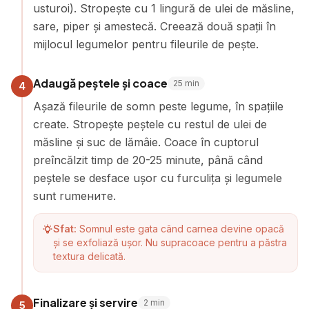
usturoi). Stropește cu 1 lingură de ulei de măsline,
sare, piper și amestecă. Creează două spații în
mijlocul legumelor pentru fileurile de pește.
Adaugă peștele și coace
25
min
4
Așază fileurile de somn peste legume, în spațiile
create. Stropește peștele cu restul de ulei de
măsline și suc de lămâie. Coace în cuptorul
preîncălzit timp de 20-25 minute, până când
peștele se desface ușor cu furculița și legumele
sunt rumените.
Sfat:
Somnul este gata când carnea devine opacă
și se exfoliază ușor. Nu supracoace pentru a păstra
textura delicată.
Finalizare și servire
2
min
5