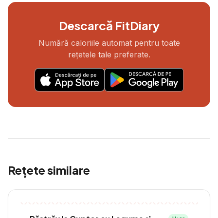
Descarcă FitDiary
Numără caloriile automat pentru toate
rețetele tale preferate.
Rețete similare