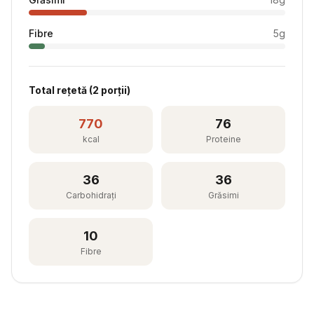
Fibre
5
g
Total rețetă (
2
porții)
770
76
kcal
Proteine
36
36
Carbohidrați
Grăsimi
10
Fibre