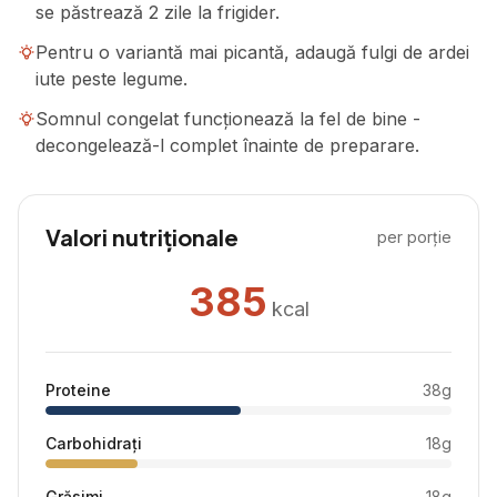
se păstrează 2 zile la frigider.
Pentru o variantă mai picantă, adaugă fulgi de ardei
iute peste legume.
Somnul congelat funcționează la fel de bine -
decongelează-l complet înainte de preparare.
Valori nutriționale
per porție
385
kcal
Proteine
38
g
Carbohidrați
18
g
Grăsimi
18
g