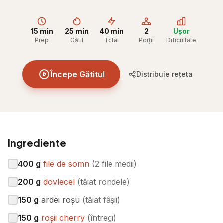
15 min
25 min
40 min
2
Ușor
Prep
Gătit
Total
Porții
Dificultate
Începe Gătitul
Distribuie rețeta
Ingrediente
400
g
file de somn
(
2 file medii
)
200
g
dovlecel
(
tăiat rondele
)
150
g
ardei roșu
(
tăiat fâșii
)
150
g
roșii cherry
(
întregi
)