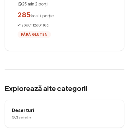
25
min
·
2
porții
285
kcal / porție
P:
26
g
C:
12
g
G:
16
g
FĂRĂ GLUTEN
Explorează alte categorii
Deserturi
183
rețete