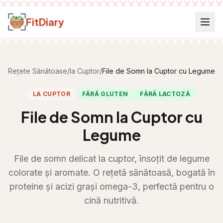
Salt la conținut
FitDiary
Rețete Sănătoase
/
la Cuptor
/
File de Somn la Cuptor cu Legume
LA CUPTOR
FĂRĂ GLUTEN
FĂRĂ LACTOZĂ
File de Somn la Cuptor cu
Legume
File de somn delicat la cuptor, însoțit de legume
colorate și aromate. O rețetă sănătoasă, bogată în
proteine și acizi grași omega-3, perfectă pentru o
cină nutritivă.