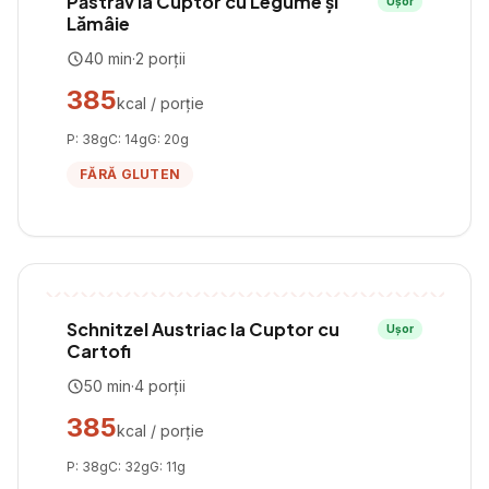
Păstrăv la Cuptor cu Legume și
Ușor
Lămâie
40
min
·
2
porții
385
kcal / porție
P:
38
g
C:
14
g
G:
20
g
FĂRĂ GLUTEN
Schnitzel Austriac la Cuptor cu
Ușor
Cartofi
50
min
·
4
porții
385
kcal / porție
P:
38
g
C:
32
g
G:
11
g