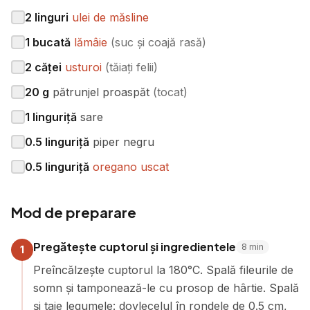
2
linguri
ulei de măsline
1
bucată
lămâie
(
suc și coajă rasă
)
2
căței
usturoi
(
tăiați felii
)
20
g
pătrunjel proaspăt
(
tocat
)
1
linguriță
sare
0.5
linguriță
piper negru
0.5
linguriță
oregano uscat
Mod de preparare
Pregătește cuptorul și ingredientele
8
min
1
Preîncălzește cuptorul la 180°C. Spală fileurile de
somn și tamponează-le cu prosop de hârtie. Spală
și taie legumele: dovlecelul în rondele de 0.5 cm,