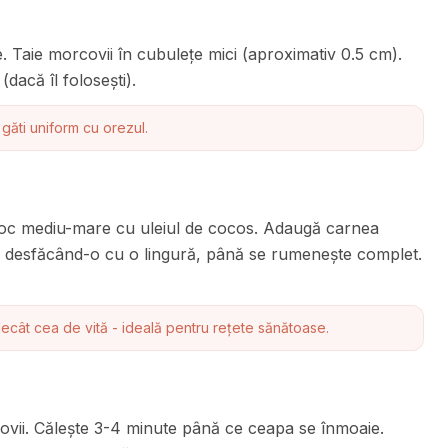
e. Taie morcovii în cubulețe mici (aproximativ 0.5 cm).
(dacă îl folosești).
găti uniform cu orezul.
 foc mediu-mare cu uleiul de cocos. Adaugă carnea
e, desfăcând-o cu o lingură, până se rumenește complet.
cât cea de vită - ideală pentru rețete sănătoase.
covii. Călește 3-4 minute până ce ceapa se înmoaie.