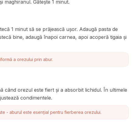
și maghiranul. Gătește 1 minut.
estecă 1 minut să se prăjească ușor. Adaugă pasta de
stecă bine, adaugă înapoi carnea, apoi acoperă tigaia și
niformă a orezului prin abur.
 când orezul este fiert și a absorbit lichidul. În ultimele
ajustează condimentele.
ute - aburul este esențial pentru fierberea orezului.