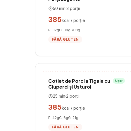
50
min
·
3
porții
385
kcal / porție
P:
32
g
C:
38
g
G:
11
g
FĂRĂ GLUTEN
Cotlet de Porc la Tigaie cu
Ușor
Ciuperci și Usturoi
25
min
·
2
porții
385
kcal / porție
P:
42
g
C:
6
g
G:
21
g
FĂRĂ GLUTEN