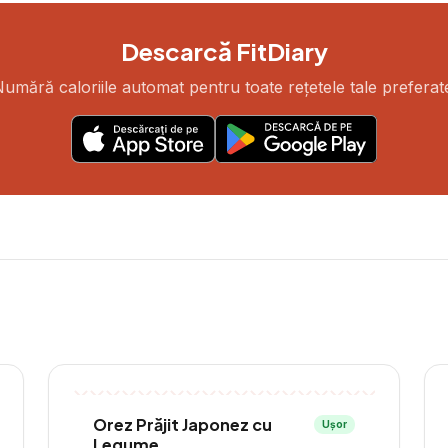
Descarcă FitDiary
umără caloriile automat pentru toate rețetele tale preferat
Orez Prăjit Japonez cu
Ușor
Legume