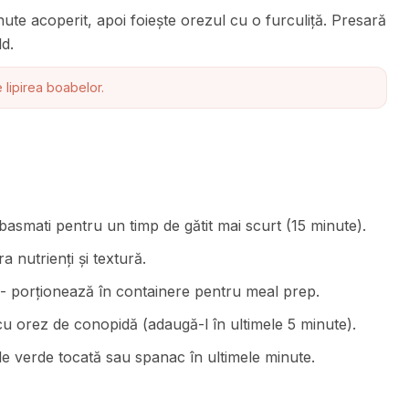
te acoperit, apoi foiește orezul cu o furculiță. Presară
d.
 lipirea boabelor.
basmati pentru un timp de gătit mai scurt (15 minute).
 nutrienți și textură.
r - porționează în containere pentru meal prep.
cu orez de conopidă (adaugă-l în ultimele 5 minute).
le verde tocată sau spanac în ultimele minute.