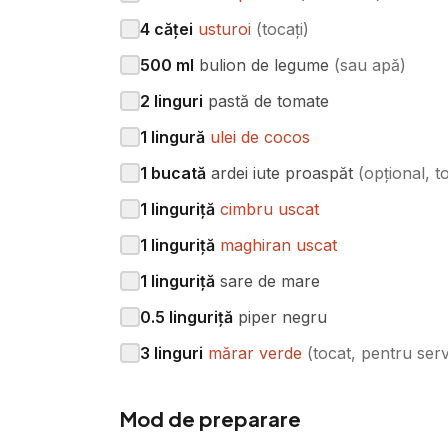
4
căței
usturoi
(
tocați
)
500
ml
bulion de legume
(
sau apă
)
2
linguri
pastă de tomate
1
lingură
ulei de cocos
1
bucată
ardei iute proaspăt
(
opțional, to
1
linguriță
cimbru uscat
1
linguriță
maghiran uscat
1
linguriță
sare de mare
0.5
linguriță
piper negru
3
linguri
mărar verde
(
tocat, pentru serv
Mod de preparare