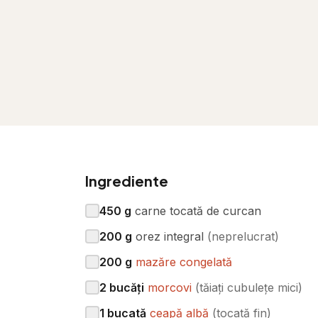
Ingrediente
450
g
carne tocată de curcan
200
g
orez integral
(
neprelucrat
)
200
g
mazăre congelată
2
bucăți
morcovi
(
tăiați cubulețe mici
)
1
bucată
ceapă albă
(
tocată fin
)