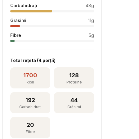
Carbohidrați
48
g
Grăsimi
11
g
Fibre
5
g
Total rețetă (
4
porții)
1700
128
kcal
Proteine
192
44
Carbohidrați
Grăsimi
20
Fibre