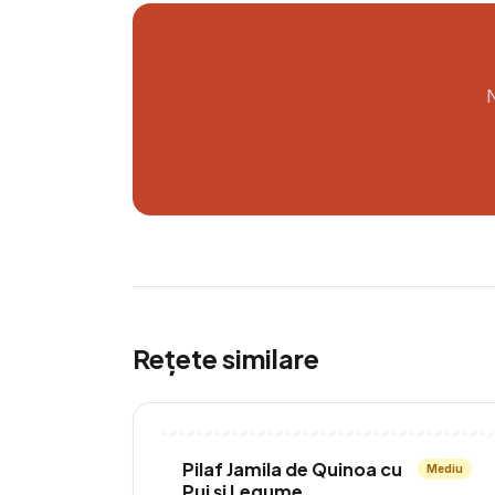
N
Rețete similare
Pilaf Jamila de Quinoa cu
Mediu
Pui și Legume