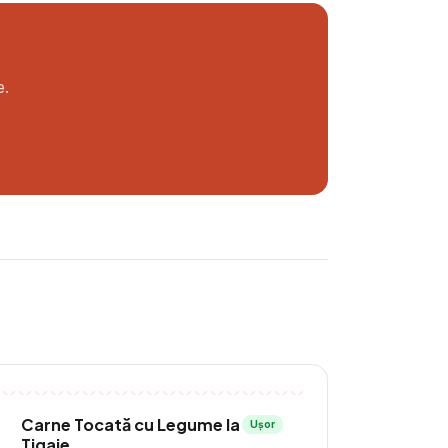
e.
Carne Tocată cu Legume la
Ușor
Tigaie