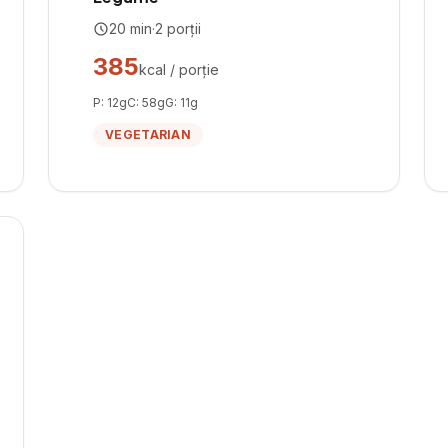
20
min
·
2
porții
385
kcal / porție
P:
12
g
C:
58
g
G:
11
g
VEGETARIAN