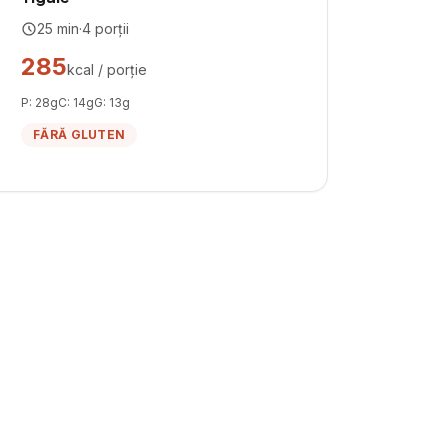
25
min
·
4
porții
285
kcal / porție
P:
28
g
C:
14
g
G:
13
g
FĂRĂ GLUTEN