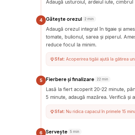
Adaugă usturoiul, ardeiul iute, cimbrul 
Gătește orezul
2
min
4
Adaugă orezul integral în tigaie și am
tomate, bulionul, sarea și piperul. Ame
reduce focul la minim.
Sfat:
Acoperirea tigăii ajută la gătirea u
Fierbere și finalizare
22
min
5
Lasă la fiert acoperit 20-22 minute, până
5 minute, adaugă mazărea. Verifică și 
Sfat:
Nu ridica capacul în primele 15 min
Servește
5
min
6