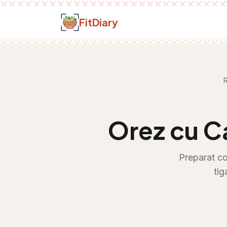
Salt la conținut
FitDiary
Orez cu Ca
Preparat co
tig