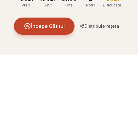
Prep
Gătit
Total
Porții
Dificultate
Începe Gătitul
Distribuie rețeta