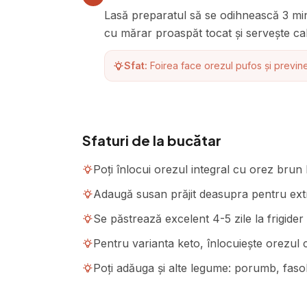
Lasă preparatul să se odihnească 3 minu
cu mărar proaspăt tocat și servește cal
Sfat:
Foirea face orezul pufos și previne
Sfaturi de la bucătar
Poți înlocui orezul integral cu orez brun 
Adaugă susan prăjit deasupra pentru extra
Se păstrează excelent 4-5 zile la frigide
Pentru varianta keto, înlocuiește orezul 
Poți adăuga și alte legume: porumb, faso