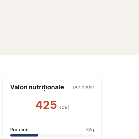
Valori nutriționale
per porție
425
kcal
Proteine
32
g