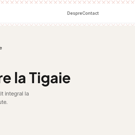
Despre
Contact
ie
e la Tigaie
 integral la
ute.