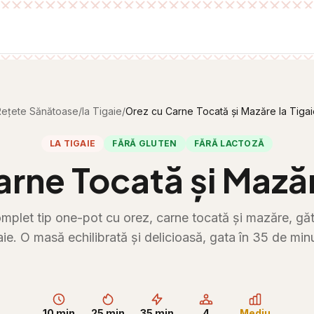
Rețete Sănătoase
/
la Tigaie
/
Orez cu Carne Tocată și Mazăre la Tiga
LA TIGAIE
FĂRĂ GLUTEN
FĂRĂ LACTOZĂ
rne Tocată și Mazăr
mplet tip one-pot cu orez, carne tocată și mazăre, gătit
aie. O masă echilibrată și delicioasă, gata în 35 de min
10 min
25 min
35 min
4
Mediu