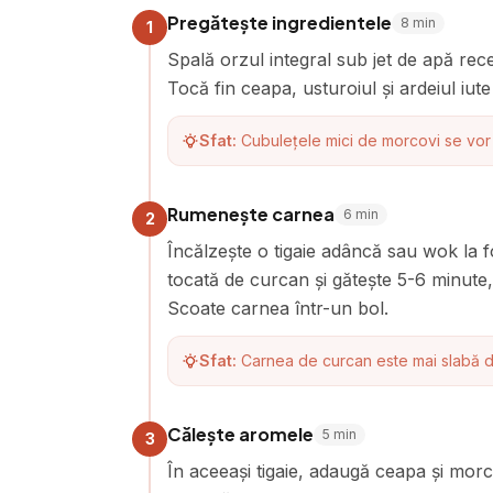
Pregătește ingredientele
8
min
1
Spală orzul integral sub jet de apă rec
Tocă fin ceapa, usturoiul și ardeiul iute 
Sfat:
Cubulețele mici de morcovi se vor 
Rumenește carnea
6
min
2
Încălzește o tigaie adâncă sau wok la
tocată de curcan și gătește 5-6 minut
Scoate carnea într-un bol.
Sfat:
Carnea de curcan este mai slabă de
Călește aromele
5
min
3
În aceeași tigaie, adaugă ceapa și mor