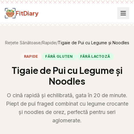
Salt la conținut
FitDiary
Rețete Sănătoase
/
Rapide
/
Tigaie de Pui cu Legume și Noodles
RAPIDE
FĂRĂ GLUTEN
FĂRĂ LACTOZĂ
Tigaie de Pui cu Legume și
Noodles
O cină rapidă și echilibrată, gata în 20 de minute.
Piept de pui fraged combinat cu legume crocante
și noodles de orez, perfectă pentru seri
aglomerate.