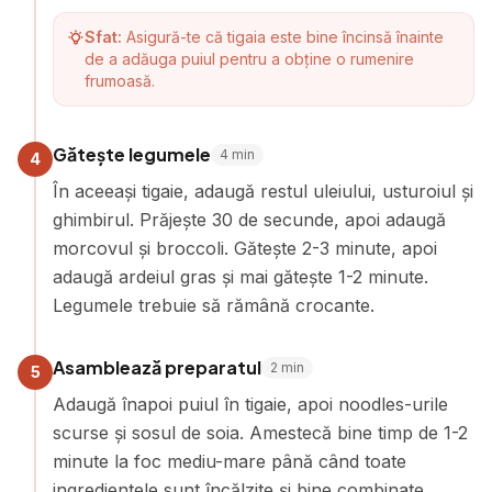
Sfat:
Asigură-te că tigaia este bine încinsă înainte
de a adăuga puiul pentru a obține o rumenire
frumoasă.
Gătește legumele
4
min
4
În aceeași tigaie, adaugă restul uleiului, usturoiul și
ghimbirul. Prăjește 30 de secunde, apoi adaugă
morcovul și broccoli. Gătește 2-3 minute, apoi
adaugă ardeiul gras și mai gătește 1-2 minute.
Legumele trebuie să rămână crocante.
Asamblează preparatul
2
min
5
Adaugă înapoi puiul în tigaie, apoi noodles-urile
scurse și sosul de soia. Amestecă bine timp de 1-2
minute la foc mediu-mare până când toate
ingredientele sunt încălzite și bine combinate.