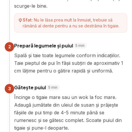
scurge-le bine.
Sfat:
Nu le lăsa prea mult la înmuiat, trebuie să
rămână al dente pentru a nu se destrăma în tigaie.
Prepară legumele și puiul
5
min
2
Spală și taie toate legumele conform indicațiilor.
Taie pieptul de pui în fâșii subțiri de aproximativ 1
cm lățime pentru o gătire rapidă și uniformă.
Gătește puiul
5
min
3
Încinge o tigaie mare sau un wok la foc mare.
Adaugă jumătate din uleiul de susan și prăjește
fâșiile de pui timp de 4-5 minute până se
rumenesc și se gătesc complet. Scoate puiul din
tigaie și pune-l deoparte.