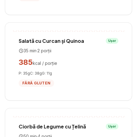
Salată cu Curcan și Quinoa
Ușor
35
min
·
2
porții
385
kcal / porție
P:
35
g
C:
38
g
G:
11
g
FĂRĂ GLUTEN
Ciorbă de Legume cu Țelină
Ușor
50
min
·
4
porții