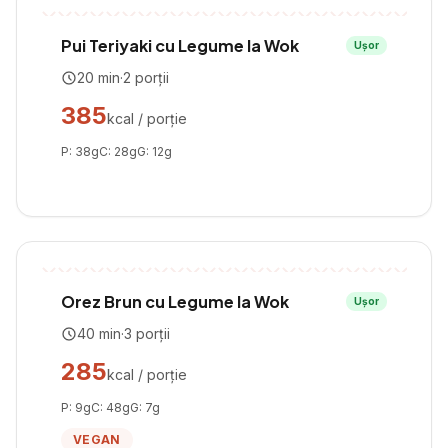
Pui Teriyaki cu Legume la Wok
Ușor
20
min
·
2
porții
385
kcal / porție
P:
38
g
C:
28
g
G:
12
g
Orez Brun cu Legume la Wok
Ușor
40
min
·
3
porții
285
kcal / porție
P:
9
g
C:
48
g
G:
7
g
VEGAN