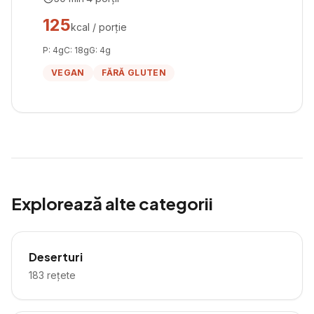
125
kcal / porție
P:
4
g
C:
18
g
G:
4
g
VEGAN
FĂRĂ GLUTEN
Explorează alte categorii
Deserturi
183
rețete