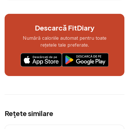
Descarcă FitDiary
Numără caloriile automat pentru toate
rețetele tale preferate.
Rețete similare