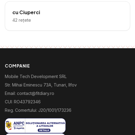
cu Ciuperci
42
rețete
COMPANIE
Mobile Tech Development SRL
Str. Mihai Eminescu 73A, Tunari, Ilfov
Email: contact@fitdiary.ro
CUI: RO43792346
Reg. Comertului: J20/1001/173236