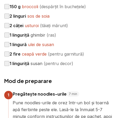
150
g
broccoli
(
despărțit în buchețele
)
2
linguri
sos de soia
2
căței
usturoi
(
tăiați mărunt
)
1
linguriță
ghimbir
(
ras
)
1
lingură
ulei de susan
2
fire
ceapă verde
(
pentru garnitură
)
1
linguriță
susan
(
pentru decor
)
Mod de preparare
Pregătește noodles-urile
7
min
1
Pune noodles-urile de orez într-un bol și toarnă
apă fierbinte peste ele. Lasă-le la înmuiat 5-7
minute conform instrucțiunilor de pe pachet, apoi