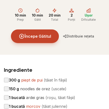
10 min
10 min
20 min
2
Ușor
Prep
Gătit
Total
Porții
Dificultate
Începe Gătitul
Distribuie rețeta
Ingrediente
300
g
piept de pui
(
tăiat în fâșii
)
150
g
noodles de orez
(
uscate
)
1
bucată
ardei gras
(
roșu, tăiat fâșii
)
1
bucată
morcov
(
tăiat julienne
)