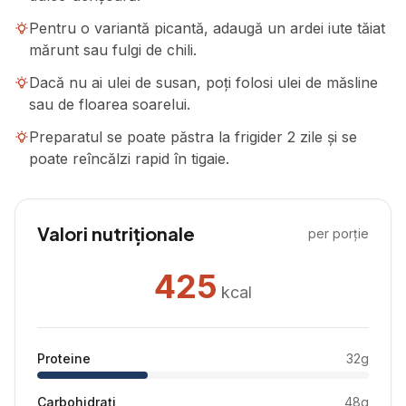
Pentru o variantă picantă, adaugă un ardei iute tăiat
mărunt sau fulgi de chili.
Dacă nu ai ulei de susan, poți folosi ulei de măsline
sau de floarea soarelui.
Preparatul se poate păstra la frigider 2 zile și se
poate reîncălzi rapid în tigaie.
Valori nutriționale
per porție
425
kcal
Proteine
32
g
Carbohidrați
48
g