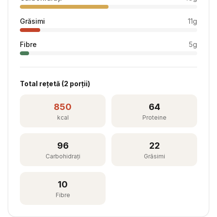
Grăsimi
11
g
Fibre
5
g
Total rețetă (
2
porții)
850
64
kcal
Proteine
96
22
Carbohidrați
Grăsimi
10
Fibre