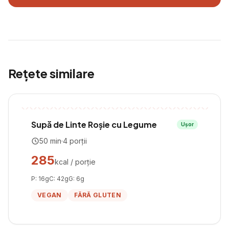
Rețete similare
Supă de Linte Roșie cu Legume
Ușor
50
min
·
4
porții
285
kcal / porție
P:
16
g
C:
42
g
G:
6
g
VEGAN
FĂRĂ GLUTEN