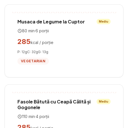
Musaca de Legume la Cuptor
Mediu
80
min
·
6
porții
285
kcal / porție
P:
12
g
C:
32
g
G:
13
g
VEGETARIAN
Fasole Bătută cu Ceapă Călită și
Mediu
Gogonele
110
min
·
4
porții
285