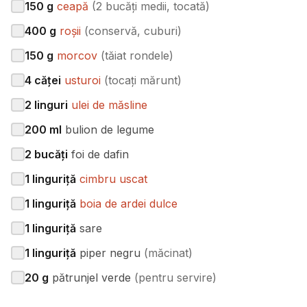
150
g
ceapă
(
2 bucăți medii, tocată
)
400
g
roșii
(
conservă, cuburi
)
150
g
morcov
(
tăiat rondele
)
4
căței
usturoi
(
tocați mărunt
)
2
linguri
ulei de măsline
200
ml
bulion de legume
2
bucăți
foi de dafin
1
linguriță
cimbru uscat
1
linguriță
boia de ardei dulce
1
linguriță
sare
1
linguriță
piper negru
(
măcinat
)
20
g
pătrunjel verde
(
pentru servire
)