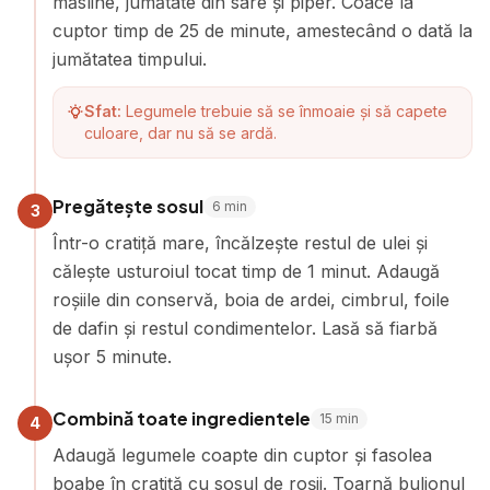
măsline, jumătate din sare și piper. Coace la
cuptor timp de 25 de minute, amestecând o dată la
jumătatea timpului.
Sfat:
Legumele trebuie să se înmoaie și să capete
culoare, dar nu să se ardă.
Pregătește sosul
6
min
3
Într-o cratiță mare, încălzește restul de ulei și
călește usturoiul tocat timp de 1 minut. Adaugă
roșiile din conservă, boia de ardei, cimbrul, foile
de dafin și restul condimentelor. Lasă să fiarbă
ușor 5 minute.
Combină toate ingredientele
15
min
4
Adaugă legumele coapte din cuptor și fasolea
boabe în cratiță cu sosul de roșii. Toarnă bulionul