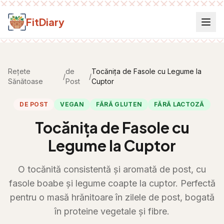
Salt la conținut
FitDiary
Rețete
de
Tocănița de Fasole cu Legume la
/
/
Sănătoase
Post
Cuptor
DE POST
VEGAN
FĂRĂ GLUTEN
FĂRĂ LACTOZĂ
Tocănița de Fasole cu
Legume la Cuptor
O tocănită consistentă și aromată de post, cu
fasole boabe și legume coapte la cuptor. Perfectă
pentru o masă hrănitoare în zilele de post, bogată
în proteine vegetale și fibre.