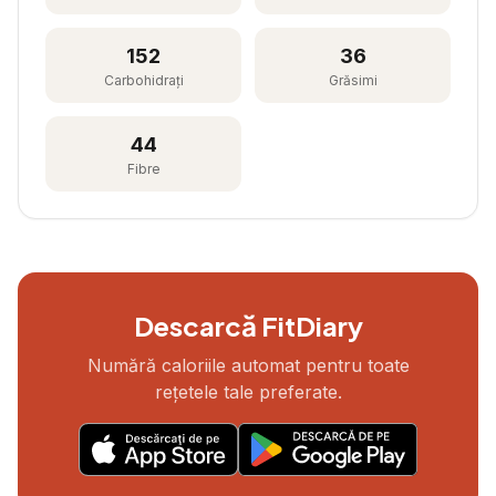
152
36
Carbohidrați
Grăsimi
44
Fibre
Descarcă FitDiary
Numără caloriile automat pentru toate
rețetele tale preferate.