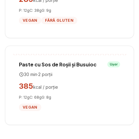
kcal / porție
P:
12
g
C:
38
g
G:
9
g
VEGAN
FĂRĂ GLUTEN
Paste cu Sos de Roșii și Busuioc
Ușor
30
min
·
2
porții
385
kcal / porție
P:
12
g
C:
68
g
G:
8
g
VEGAN