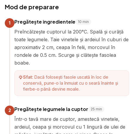
Mod de preparare
Pregătește ingredientele
10
min
1
Preîncălzește cuptorul la 200°C. Spală și curăță
toate legumele. Taie vinetele și ardeiul în cuburi de
aproximativ 2 cm, ceapa în felii, morcovul în
rondele de 0.5 cm. Scurge și clătește fasolea
boabe.
Sfat:
Dacă folosești fasole uscată în loc de
conservă, pune-o la înmuiat cu o seară înainte și
fierbe-o până devine moale.
Pregătește legumele la cuptor
25
min
2
Într-o tavă mare de cuptor, amestecă vinetele,
ardeiul, ceapa și morcovul cu 1 lingură de ulei de