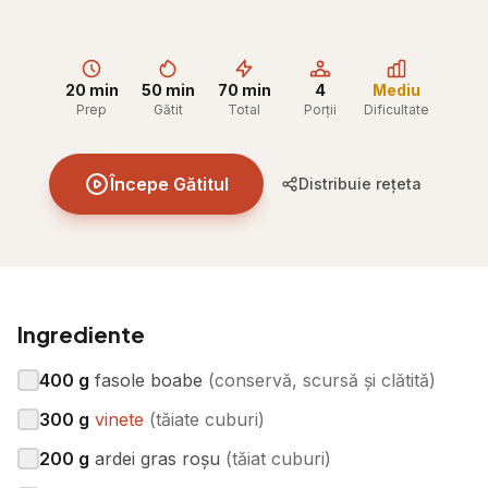
20 min
50 min
70 min
4
Mediu
Prep
Gătit
Total
Porții
Dificultate
Începe Gătitul
Distribuie rețeta
Ingrediente
400
g
fasole boabe
(
conservă, scursă și clătită
)
300
g
vinete
(
tăiate cuburi
)
200
g
ardei gras roșu
(
tăiat cuburi
)