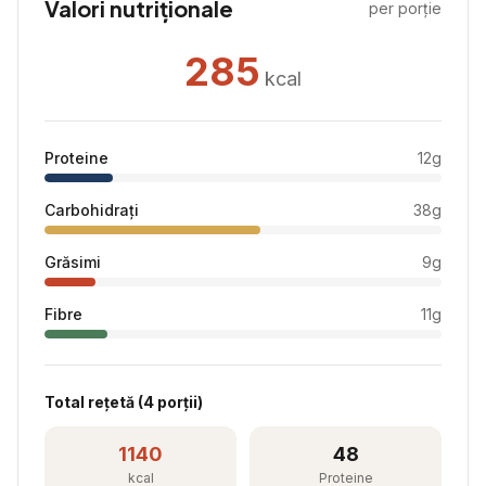
Valori nutriționale
per porție
285
kcal
Proteine
12
g
Carbohidrați
38
g
Grăsimi
9
g
Fibre
11
g
Total rețetă (
4
porții)
1140
48
kcal
Proteine