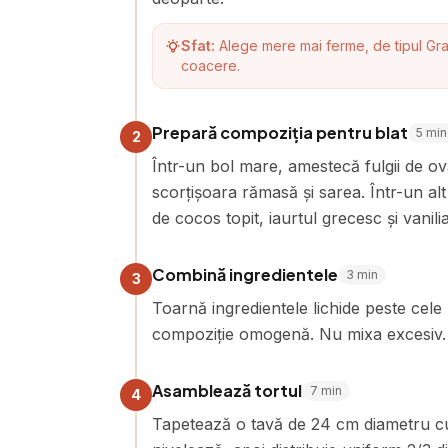
Sfat:
Alege mere mai ferme, de tipul Gra
coacere.
Prepară compoziția pentru blat
5
min
2
Într-un bol mare, amestecă fulgii de ov
scorțișoara rămasă și sarea. Într-un al
de cocos topit, iaurtul grecesc și vanilia
Combină ingredientele
3
min
3
Toarnă ingredientele lichide peste cele
compoziție omogenă. Nu mixa excesiv.
Asamblează tortul
7
min
4
Tapetează o tavă de 24 cm diametru cu 