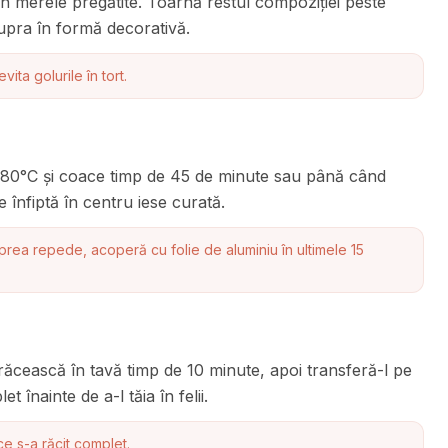
din merele pregătite. Toarnă restul compoziției peste
pra în formă decorativă.
ita golurile în tort.
a 180°C și coace timp de 45 de minute sau până când
e înfiptă în centru iese curată.
rea repede, acoperă cu folie de aluminiu în ultimele 15
 răcească în tavă timp de 10 minute, apoi transferă-l pe
 înainte de a-l tăia în felii.
ce s-a răcit complet.