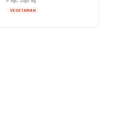
P:
9
g
C:
22
g
G:
8
g
VEGETARIAN