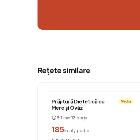
Rețete similare
Prăjitură Dietetică cu
Mediu
Mere și Ovăz
60
min
·
12
porții
185
kcal / porție