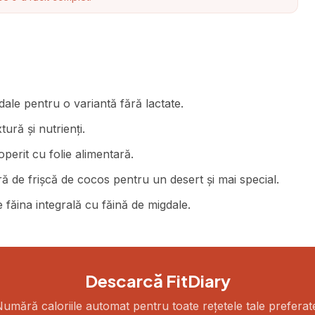
dale pentru o variantă fără lactate.
ură și nutrienți.
operit cu folie alimentară.
ă de frișcă de cocos pentru un desert și mai special.
 făina integrală cu făină de migdale.
Descarcă FitDiary
umără caloriile automat pentru toate rețetele tale preferat